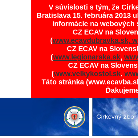
V súvislosti s tým, že Ci
Bratislava 15. februára 2013 u
informácie na webových 
CZ ECAV na Slove
(
www.ecavdubravka.sk,
w
CZ ECAV na Slovens
(
www.legionarska.sk
,
www
CZ ECAV na Slovens
(
www.velkykostol.sk
,
www
Táto stránka (www.ecavba.s
Ďakujeme