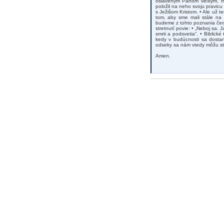
osláveným Pánom veľkým, mo
položil na neho svoju pravicu
s Ježišom Kristom. • Ale už 
tom, aby sme mali stále na 
budeme z tohto poznania čerp
stretnutí povie: • „Neboj sa.
smrti a podsvetia“. • Biblick
kedy v budúcnosti sa dostan
odseky sa nám vtedy môžu st
Amen.