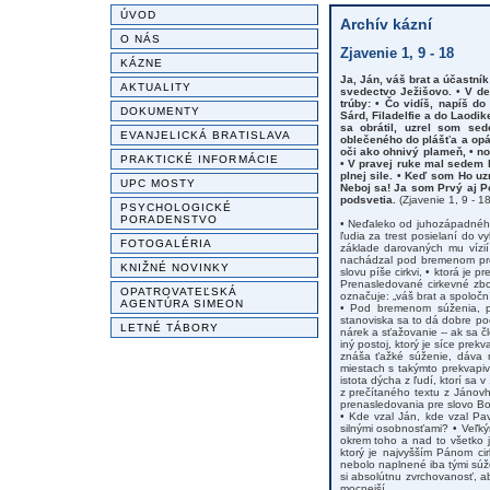
ÚVOD
Archív kázní
O NÁS
Zjavenie 1, 9 - 18
KÁZNE
Ja, Ján, váš brat a účastník
AKTUALITY
svedectvo Ježišovo. • V d
trúby: • Čo vidíš, napíš d
DOKUMENTY
Sárd, Filadelfie a do Laodi
sa obrátil, uzrel som se
EVANJELICKÁ BRATISLAVA
oblečeného do plášťa a opá
oči ako ohnivý plameň, • n
PRAKTICKÉ INFORMÁCIE
• V pravej ruke mal sedem h
plnej sile. • Keď som Ho u
UPC MOSTY
Neboj sa! Ja som Prvý aj P
podsvetia.
(Zjavenie 1, 9 - 18
PSYCHOLOGICKÉ
PORADENSTVO
• Neďaleko od juhozápadného 
ľudia za trest posielaní do v
FOTOGALÉRIA
základe darovaných mu vízií 
nachádzal pod bremenom pre
KNIŽNÉ NOVINKY
slovu píše cirkvi, • ktorá je
Prenasledované cirkevné zbor
OPATROVATEĽSKÁ
označuje: „váš brat a spoloční
AGENTÚRA SIMEON
• Pod bremenom súženia, pre
stanoviska sa to dá dobre poc
LETNÉ TÁBORY
nárek a sťažovanie -- ak sa 
iný postoj, ktorý je síce pre
znáša ťažké súženie, dáva n
miestach s takýmto prekvapiv
istota dýcha z ľudí, ktorí sa v
z prečítaného textu z Jánovh
prenasledovania pre slovo Boži
• Kde vzal Ján, kde vzal Pave
silnými osobnosťami? • Veľký
okrem toho a nad to všetko j
ktorý je najvyšším Pánom cir
nebolo naplnené iba tými súž
si absolútnu zvrchovanosť, a
mocnejší.