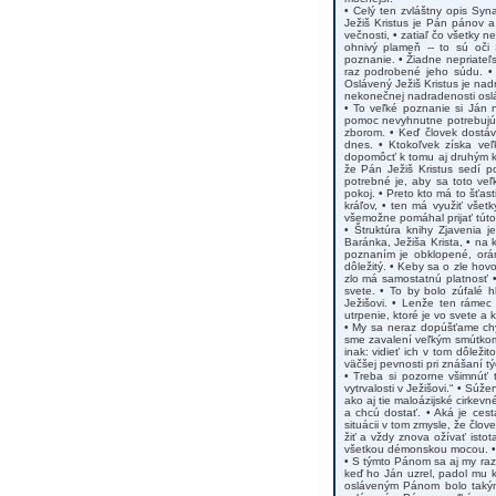
• Celý ten zvláštny opis Sy
Ježiš Kristus je Pán pánov a
večnosti, • zatiaľ čo všetky n
ohnivý plameň -- to sú oči 
poznanie. • Žiadne nepriateľs
raz podrobené jeho súdu. • 
Oslávený Ježiš Kristus je nad
nekonečnej nadradenosti oslá
• To veľké poznanie si Ján 
pomoc nevyhnutne potrebujú. 
zborom. • Keď človek dostáv
dnes. • Ktokoľvek získa veľ
dopomôcť k tomu aj druhým k
že Pán Ježiš Kristus sedí 
potrebné je, aby sa toto veľ
pokoj. • Preto kto má to šťast
kráľov, • ten má využiť vše
všemožne pomáhal prijať túto 
• Štruktúra knihy Zjavenia 
Baránka, Ježiša Krista, • na
poznaním je obklopené, orám
dôležitý. • Keby sa o zle hov
zlo má samostatnú platnosť •
svete. • To by bolo zúfalé 
Ježišovi. • Lenže ten rámec
utrpenie, ktoré je vo svete a k
• My sa neraz dopúšťame chyb
sme zavalení veľkým smútkom
inak: vidieť ich v tom dôlež
väčšej pevnosti pri znášaní tý
• Treba si pozorne všimnúť t
vytrvalosti v Ježišovi.“ • Súž
ako aj tie maloázijské cirkevn
a chcú dostať. • Aká je cest
situácii v tom zmysle, že člov
žiť a vždy znova ožívať istot
všetkou démonskou mocou. • V
• S týmto Pánom sa aj my raz 
keď ho Ján uzrel, padol mu k
osláveným Pánom bolo takým 