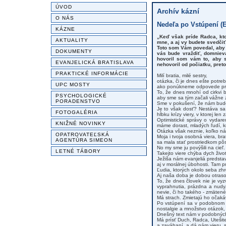
ÚVOD
Archív kázní
O NÁS
Nedeľa po Vstúpení (Ex
KÁZNE
„Keď však príde Radca, kt
AKTUALITY
mne, a aj vy budete svedčiť
Toto som Vám povedal, aby 
DOKUMENTY
vás bude vraždiť, domnieva
hovoril som vám to, aby s
EVANJELICKÁ BRATISLAVA
nehovoril od počiatku, pret
PRAKTICKÉ INFORMÁCIE
Milí bratia, milé sestry,
otázka, či je dnes ešte potre
UPC MOSTY
ako ponúkneme odpovede príliš
To, že dnes mnohí od cirkvi b
PSYCHOLOGICKÉ
aby sme sa tým začali vážne 
PORADENSTVO
Sme v pokušení, že nám bude 
Je to však dosť? Nestáva sa 
FOTOGALÉRIA
hĺbku krízy viery, v ktorej l
Optimistické správy o vydare
KNIŽNÉ NOVINKY
máme dorast, mladých ľudí, k
Otázka však neznie, koľko nás
OPATROVATEĽSKÁ
Moja i tvoja osobná viera, brat
AGENTÚRA SIMEON
sa mala stať prostriedkom pô
No my sme ju povýšili na cieľ
LETNÉ TÁBORY
Takejto viere chýba dych život
Ježiša nám evanjeliá predsta
aj v morálnej úbohosti. Tam 
Ľudia, ktorých okolo seba zhro
Aj naša doba je dobou otras
To, že dnes človek nie je vyz
vyprahnutia, prázdna a nudy
nevie, či ho takého - zmäten
Má strach. Zmietajú ho očakáv
Po vstúpení sa v podobnom prá
nostalgie a množstvo otázok, 
Dnešný text nám v podobných
Má prísť Duch, Radca, Utešite
a zaváhaní, a dá nám vieru, si