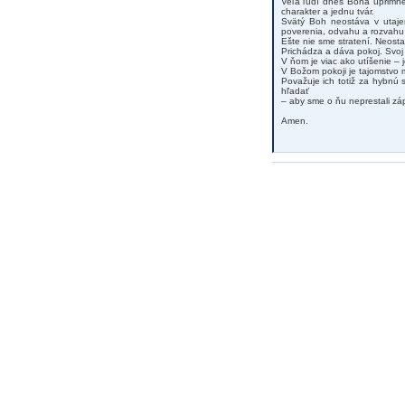
Veľa ľudí dnes Boha úprimne
charakter a jednu tvár.
Svätý Boh neostáva v utajen
poverenia, odvahu a rozvahu 
Ešte nie sme stratení. Neosta
Prichádza a dáva pokoj. Svoj
V ňom je viac ako utíšenie – 
V Božom pokoji je tajomstvo 
Považuje ich totiž za hybnú s
hľadať
– aby sme o ňu neprestali zá
Amen.