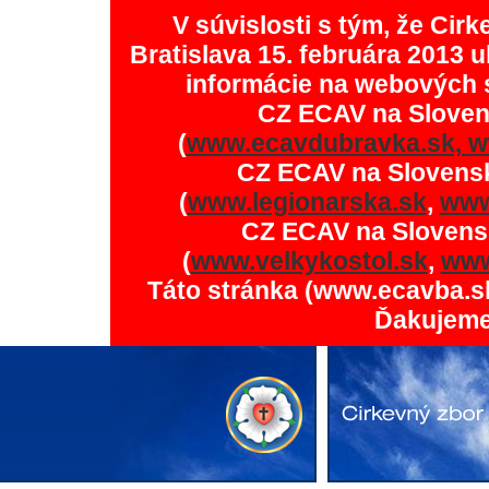
V súvislosti s tým, že Ci
Bratislava 15. februára 2013 u
informácie na webových 
CZ ECAV na Slove
(
www.ecavdubravka.sk,
w
CZ ECAV na Slovens
(
www.legionarska.sk
,
www
CZ ECAV na Slovens
(
www.velkykostol.sk
,
www
Táto stránka (www.ecavba.s
Ďakujeme