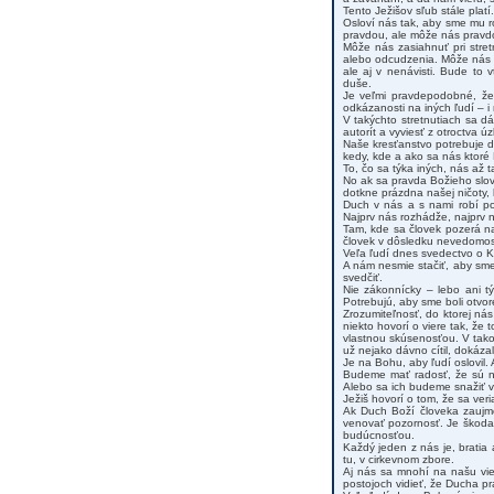
Tento Ježišov sľub stále plat
Osloví nás tak, aby sme mu r
pravdou, ale môže nás pravdo
Môže nás zasiahnuť pri stret
alebo odcudzenia. Môže nás o
ale aj v nenávisti. Bude to
duše.
Je veľmi pravdepodobné, že
odkázanosti na iných ľudí – 
V takýchto stretnutiach sa dá
autorít a vyviesť z otroctva 
Naše kresťanstvo potrebuje d
kedy, kde a ako sa nás ktoré 
To, čo sa týka iných, nás až 
No ak sa pravda Božieho slo
dotkne prázdna našej ničoty
Duch v nás a s nami robí po
Najprv nás rozhádže, najprv 
Tam, kde sa človek pozerá na
človek v dôsledku nevedomost
Veľa ľudí dnes svedectvo o Kr
A nám nesmie stačiť, aby sme 
svedčiť.
Nie zákonnícky – lebo ani tý
Potrebujú, aby sme boli otvor
Zrozumiteľnosť, do ktorej ná
niekto hovorí o viere tak, že 
vlastnou skúsenosťou. V tako
už nejako dávno cítil, dokázal 
Je na Bohu, aby ľudí oslovil.
Budeme mať radosť, že sú na
Alebo sa ich budeme snažiť v
Ježiš hovorí o tom, že sa veri
Ak Duch Boží človeka zaujme
venovať pozornosť. Je škoda
budúcnosťou.
Každý jeden z nás je, bratia 
tu, v cirkevnom zbore.
Aj nás sa mnohí na našu vier
postojoch vidieť, že Ducha 