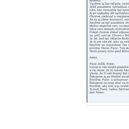
dôverou.
Využime aj čas mlčania, nezda
Ježiš pravidelne vyhľadával
nám, kde nemusíme byť bezmoc
Aj pri najlepšej vôli zachraňo
Chceme utešovať a nepýtame 
Ak sa aj cítime bezmocní, ne
Naučme sa byť pravidelne chv
Možno objavíme veci, na ktoré
Dáva nám slobodu rozhodnúť sa
Pokiaľ chceme získať odpove
sa, príď, ozvi sa. Chcem s Te
Je zlé, keď trpí mlčaním Boží
Je to pre nás zlé, lebo sa ne
Naučme sa rozoznávať čas ml
proroka: Hovor, Pane, Tvoj s
Tento postoj, ticho pred Boho
Amen.
Pane Ježiši, Kriste,
nazval si nás svojimi priateľmi
a my vieme, že to nebola fráz
Vieme, že Ti náš životný štýl
Ďakujeme aj za dnešné povzb
Prosíme, Pane, o schopnosť ná
Ďakujeme za tvoju obeť na kr
Prosíme, aby sme si ju nedali 
Ty buď, Pane, našou Záchrano
deti. Amen.