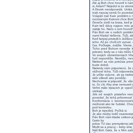
Ale aj Boh chce hovoriť k ná
si, Adam? Nejedol si zo stro
A človek neodpovedá. Uniká. 
inak naozaj nemá čo povedať
Vzápätí mal Kain problém s n
rozzúreným Kainom chce Boh n
človeče zúriš na brata, keď 
Kain tiež dáva najavo: tot
zabije ho. Načo o tom hovoriť
Pán Boh vie o našich problém
nami hľadať riešenia. Túži, aby
Keď farizeji priviedli k Ježišo
ticho. Až po chvíli ich vyzval
čas. Počkajte, zvážte. Vieme, 
Ticho pred Bohom nevedie k 
priestor, kedy sa z nás môžu 
Vo svojich obmedzeniach hľa
ľudí nepomôže. Nemôžu, neve
Niektorí sa nás pokúsia presv
bude dobré.
Niekedy nám pripomenú, že aj
vážnosť ticha. Túži odpoveda
Je určite vzácne, ak sa niek
skôr uškodí ako pomôže.
Nechceme si pripustiť, že vš
to, čo cíti. Aby sme nemuseli
Veľmi málo trpiacich je vypo
utekajú.
Jób od svojich priateľov ne
povedať, že tichá prítomnosť
Konfrontácia s bezmocnosťo
možnosti ako tie ľudské. Cho
pod kontrolou.
Boh je trpezlivý. Počká si.
Je ako múdry rodič osamostat
Pán Boh nám kladie celkom je
často by
práve TU viac premyslenej akt
Modli sa a pracuj – keby sme t
Náš Boh čaká, že s Ním začne