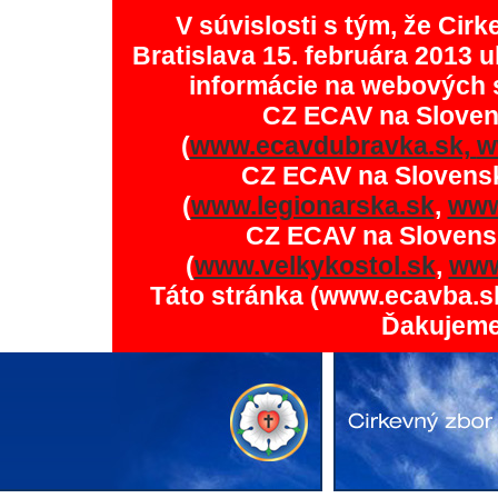
V súvislosti s tým, že Ci
Bratislava 15. februára 2013 u
informácie na webových 
CZ ECAV na Slove
(
www.ecavdubravka.sk,
w
CZ ECAV na Slovens
(
www.legionarska.sk
,
www
CZ ECAV na Slovens
(
www.velkykostol.sk
,
www
Táto stránka (www.ecavba.s
Ďakujeme