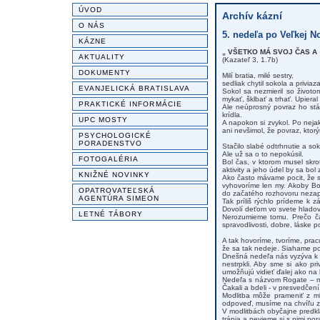
ÚVOD
Archív kázní
O NÁS
5. nedeľa po Veľkej No
KÁZNE
„ VŠETKO MÁ SVOJ ČAS A 
AKTUALITY
(Kazateľ 3, 1.7b)
DOKUMENTY
Milí bratia, milé sestry,
sedliak chytil sokola a privi
EVANJELICKÁ BRATISLAVA
Sokol sa nezmieril so životo
mykať, šklbať a trhať. Upieral 
PRAKTICKÉ INFORMÁCIE
Ale neúprosný povraz ho stál
krídla.
UPC MOSTY
A napokon si zvykol. Po nejak
ani nevšimol, že povraz, ktor
PSYCHOLOGICKÉ
PORADENSTVO
Stačilo slabé odtrhnutie a sok
Ale už sa o to nepokúsil.
FOTOGALÉRIA
Bol čas, v ktorom musel skro
aktivity a jeho údel by sa bol
KNIŽNÉ NOVINKY
Ako často mávame pocit, že s
vyhovoríme len my. Akoby Boh
OPATROVATEĽSKÁ
do začatého rozhovoru nezapo
AGENTÚRA SIMEON
Tak príliš rýchlo prídeme k 
Dovolí deťom vo svete hladov
LETNÉ TÁBORY
Nerozumieme tomu. Prečo ča
spravodlivosti, dobre, láske po
A tak hovoríme, tvoríme, pra
že sa tak nedeje. Siahame po
Dnešná nedeľa nás vyzýva k t
nestrpkli. Aby sme si ako pri
umožňujú vidieť ďalej ako na
Nedeľa s názvom Rogate – mo
Čakali a bdeli - v presvedčení
Modlitba môže prameniť z ml
odpoveď, musíme na chvíľu za
V modlitbách obyčajne predk
trápia a nevieme si s nimi p