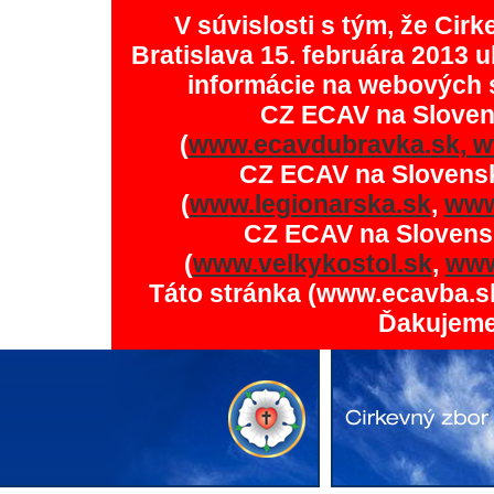
V súvislosti s tým, že Ci
Bratislava 15. februára 2013 u
informácie na webových 
CZ ECAV na Slove
(
www.ecavdubravka.sk,
w
CZ ECAV na Slovens
(
www.legionarska.sk
,
www
CZ ECAV na Slovens
(
www.velkykostol.sk
,
www
Táto stránka (www.ecavba.s
Ďakujeme