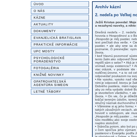
ÚVOD
Archív kázní
O NÁS
2. nedeľa po Veľkej no
KÁZNE
Ježiš Kristus povedal: Moje
AKTUALITY
a nezahynú naveky, a nikto 
DOKUMENTY
Dnešná nedeľa – 2. nedeľa p
hovoria o Hospodinovi a o Bo
EVANJELICKÁ BRATISLAVA
„Hospodin je môj pastier, ne
text prečítali dva verše. • C
PRAKTICKÉ INFORMÁCIE
pastier, • ale aby sme sa d
poznanie, či presnejšie: vy
UPC MOSTY
života.
I keď hlavnú pozornosť súst
PSYCHOLOGICKÉ
tento žalm ako odpoveď člove
PORADENSTVO
myslíš sám o sebe? • Aká je t
vnímaš svoju existenciu? • A
FOTOGALÉRIA
viac otázok, v podstate ide
rozličnej úrovne, • a to od 
KNIŽNÉ NOVINKY
odpovedať poukazom na svoje 
• Ale vysoko, vysoko nad vše
OPATROVATEĽSKÁ
nimi je odpoveď, ktorou je ž
AGENTÚRA SIMEON
Dobrého pastiera, mám najvy
aby zo mňa vyrástlo dobré Bož
LETNÉ TÁBORY
je stvoriteľom všetkého, • al
života. • On vie, čo je dôle
kráčal temným údolím, temným
stručný náznak duchovného b
• Všimnime si aj jeho formu:
takých závažných veciach, ak
hovoriť s odstupom, ale mus
„Hospodin je môj pastier ... 
túto modlitbu ako svoje osob
naplno stotožniť.
• Stáročia potom, ako bol po 
v čom spočíva jeho význam p
pastierovi v Evanjeliu podľa 
je obsiahnuté v žalme. • Spo