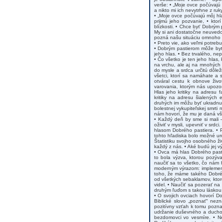
verše: • „Moje ovce počúvajú
a nikto mi ich nevytrhne z ruky
• „Moje ovce počúvajú môj hla
prijmú jeho pozvanie, • ktor
blízkosti. • Chce byť Dobrým
My si ani dostatočne neuved
pozná našu situáciu omnoho d
• Preto vie, ako veľmi potreb
• Dobrým pastierom môže byť 
jeho hlas. • Bez trvalého, n
• Čo všetko je ten jeho hlas
na vrchu, ale aj na mnohých 
do mysle a srdca určitú dôle
všetci, ktorí sa namáhate a 
otváral cestu k obnove živo
varovania, ktorým nás upozo
Hlas jeho kritiky na adresu 
kritiky na adresu šialených 
druhých im môžu byť ukradnut
bolestnej vykupiteľskej smrti
nám hovorí, že mu je daná vš
• Každý deň by sme si mali –
oživiť v mysli, upevniť v sr
hlasom Dobrého pastiera. • 
tohto hľadiska bolo možné uro
Štatistiku svojho osobného ž
každý z nás. • Aké budú jej v
• Ovca má hlas Dobrého pasti
to bola výzva, ktorou pozýva
naučiť sa to všetko, čo nám
moderným výrazom: implement
toho, že máme takého Dobréh
od všetkých sebaklamov, ktor
videl. • Naučiť sa pozerať na
druhým ľuďom s takou láskou,
• O svojich ovciach hovorí Do
Biblické slovo „poznať“ nez
pozitívny vzťah k tomu pozna
udržanie duševného a duchov
bezdomovci vo vesmíre. • N