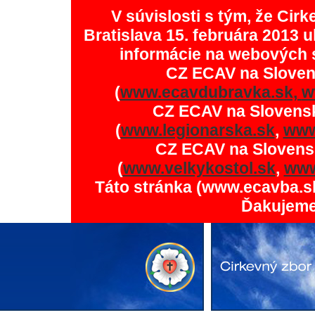
V súvislosti s tým, že Ci
Bratislava 15. februára 2013 u
informácie na webových 
CZ ECAV na Slove
(
www.ecavdubravka.sk,
w
CZ ECAV na Slovens
(
www.legionarska.sk
,
www
CZ ECAV na Slovens
(
www.velkykostol.sk
,
www
Táto stránka (www.ecavba.s
Ďakujeme