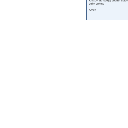
Kristovi do svojej večnej sláv
veky vekov.
Amen