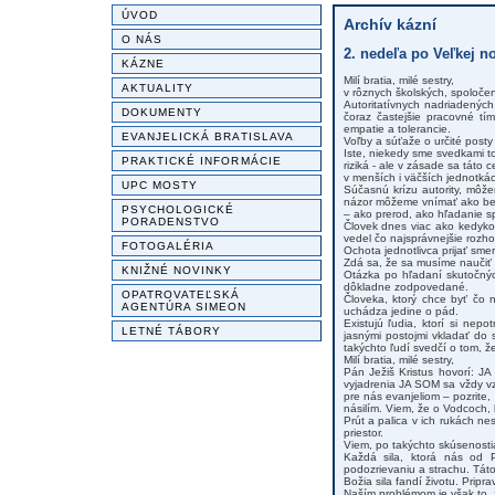
ÚVOD
Archív kázní
O NÁS
2. nedeľa po Veľkej no
KÁZNE
Milí bratia, milé sestry,
AKTUALITY
v rôznych školských, spoločens
Autoritatívnych nadriadených
DOKUMENTY
čoraz častejšie pracovné tí
empatie a tolerancie.
EVANJELICKÁ BRATISLAVA
Voľby a súťaže o určité posty
Iste, niekedy sme svedkami to
PRAKTICKÉ INFORMÁCIE
riziká - ale v zásade sa táto 
v menších i väčších jednotkác
UPC MOSTY
Súčasnú krízu autority, môže
názor môžeme vnímať ako bezoč
PSYCHOLOGICKÉ
– ako prerod, ako hľadanie s
PORADENSTVO
Človek dnes viac ako kedyko
vedel čo najsprávnejšie rozho
FOTOGALÉRIA
Ochota jednotlivca prijať smer
Zdá sa, že sa musíme naučiť 
KNIŽNÉ NOVINKY
Otázka po hľadaní skutočnýc
dôkladne zodpovedané.
OPATROVATEĽSKÁ
Človeka, ktorý chce byť čo 
AGENTÚRA SIMEON
uchádza jedine o pád.
Existujú ľudia, ktorí si nep
LETNÉ TÁBORY
jasnými postojmi vkladať do s
takýchto ľudí svedčí o tom, ž
Milí bratia, milé sestry,
Pán Ježiš Kristus hovorí: J
vyjadrenia JA SOM sa vždy v
pre nás evanjeliom – pozrite,
násilím. Viem, že o Vodcoch, 
Prút a palica v ich rukách nes
priestor.
Viem, po takýchto skúsenostia
Každá sila, ktorá nás od 
podozrievaniu a strachu. Táto
Božia sila fandí životu. Prip
Naším problémom je však to, ž