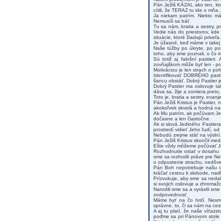
Pán Ježiš KÁZAL ako ten, ktorý
cítili, že TERAZ tu ide o mňa
Ja niekam patrím. Niekto m
Nemusíš sa báť.
Tu sa nám, bratia a sestry, pr
Vedie nás do priestorov, kde
situácie, ktoré žiadajú priveľ
Je úžasné, keď máme v takej c
Naše túžby po úkryte, po po
toho, aby sme poznali, o čo i
Sú totiž aj falošní pastier
zovňajškom môže byť len - prá
Motiváciou je len strach o po
Identifikovať DOBRÉHO pasti
šancu obstáť. Dobrý Pastier j
Dobrý Pastier ma oslovuje ta
dáva sa, žije a zomiera preto
Toto je, bratia a sestry, evan
Pán Ježiš Kristus je Pastier,
akokoľvek skvelá a hodná na
Ak Mu patrím, ak počúvam Jeh
dočasne a len čiastočne.
Ak si slová Jediného Pastier
prostredí vidieť Jeho ľudí, od
Nebudú zrejme stáť na výslní. 
Pán Ježiš Kristus skončil medz
Ešte vždy môžeme počúvať Jeh
Rozhodnutie ostať v dosahu D
sme sa rozhodli práve pre Ne
o odpustenie strachu, nedôver
Pán Boh nepotrebuje našu ot
kráčať cestou k slobode, na
Prízvukuje, aby sme sa nedal
si svojich oslovuje a zhromažď
Narodili sme sa a vyrástli sm
zodpovednosť.
Máme byť na čo hrdí. Nesme 
správne, to, či sa nám na cest
A aj tu platí, že naše víťazs
poďme sa pri Pánovom stole po