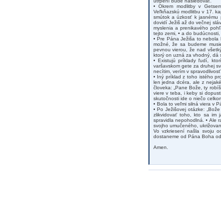
utrpení bude nasledovať.
• Okrem modlitby v Getsem
Veľkňazskú modlitbu v 17. ka
smútok a úzkosť k jasnému p
dovidí Ježiš až do večnej slá
myslenia a prenikavého pohľ
tejto zemi, • a do budúcnosti
• Pre Pána Ježiša to nebola 
možné, že sa budeme musieť
pevnou vierou, že nad všetk
ktorý on uzná za vhodný, dá s
• Existujú príklady ľudí, kt
varšavskom gete za druhej svet
necítim, verím v spravodlivo
• Iný príklad z toho istého p
len jedna dcéra, ale z nejaké
človeka: „Pane Bože, ty robíš
viere v teba, i keby si dopus
skutočnosti ide o niečo celko
• Bola to veľmi silná viera v 
• Po Ježišovej otázke: „Bože 
zlikvidovať toho, kto sa im
spravidla nepohodlná. • Ale r
svojho umučeného, ukrižované
Vo vzkriesení našla svoju 
dostaneme od Pána Boha odp
Amen.