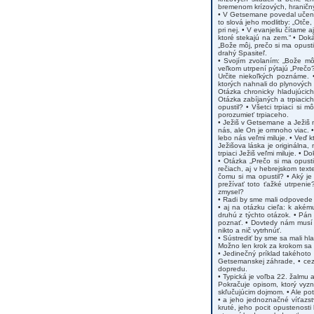
bremenom krízových, hraničnýc
• V Getsemane povedal učeníko
to slová jeho modlitby: „Otče
pri nej. • V evanjeliu čítame a
ktoré stekajú na zem.“ • Dok
„Bože môj, prečo si ma opusti
drahý Spasiteľ.
• Svojím zvolaním: „Bože môj
veľkom utrpení pýtajú „Prečo?
Určite niekoľkých poznáme. 
ktorých nahnali do plynových k
Otázka chronicky hladujúcic
Otázka zabíjaných a trpiacic
opustil? • Všetci trpiaci si
porozumieť trpiaceho.
• Ježiš v Getsemane a Ježiš n
nás, ale On je omnoho viac. •
lebo nás veľmi miluje. • Veď
Ježišova láska je originálna
trpiaci Ježiš veľmi miluje. •
• Otázka „Prečo si ma opusti
rečiach, aj v hebrejskom text
čomu si ma opustil? • Aký je
prežívať toto ťažké utrpeni
zmysel?
• Radi by sme mali odpovede n
• aj na otázku cieľa: k aké
druhú z týchto otázok. • Pá
poznať. • Dovtedy nám musí 
nikto a nič vytrhnúť.
• Sústrediť by sme sa mali h
Možno len krok za krokom sa 
• Jedinečný príklad takéhoto
Getsemanskej záhrade, • cez 
dopredu.
• Typická je voľba 22. žalmu a
Pokračuje opisom, ktorý vyz
skľučujúcim dojmom. • Ale po
• a jeho jednoznačné víťazst
kruté, jeho pocit opustenosti