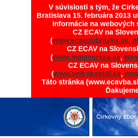
V súvislosti s tým, že Ci
Bratislava 15. februára 2013 u
informácie na webových 
CZ ECAV na Slove
(
www.ecavdubravka.sk,
w
CZ ECAV na Slovens
(
www.legionarska.sk
,
www
CZ ECAV na Slovens
(
www.velkykostol.sk
,
www
Táto stránka (www.ecavba.s
Ďakujeme