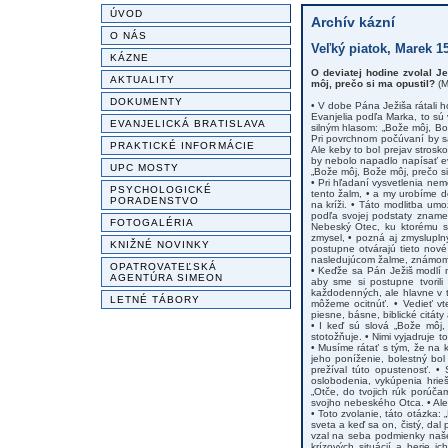
ÚVOD
Archív kázní
O NÁS
Veľký piatok, Marek 15
KÁZNE
O deviatej hodine zvolal Je
AKTUALITY
môj, prečo si ma opustil?
(M
DOKUMENTY
• V dobe Pána Ježiša rátali h
Evanjelia podľa Marka, to sú 
EVANJELICKÁ BRATISLAVA
silným hlasom: „Bože môj, Bo
Pri povrchnom počúvaní by sa
PRAKTICKÉ INFORMÁCIE
Ale keby to bol prejav strosk
by nebolo napadlo napísať eva
UPC MOSTY
„Bože môj, Bože môj, prečo si
• Pri hľadaní vysvetlenia nem
PSYCHOLOGICKÉ
tento žalm, • a my urobíme d
PORADENSTVO
na kríži. • Táto modlitba umo
podľa svojej podstaty zname
FOTOGALÉRIA
Nebeský Otec, ku ktorému sa
zmysel, • pozná aj zmysluplný
KNIŽNÉ NOVINKY
postupne otvárajú tieto nové
nasledujúcom žalme, známom 
OPATROVATEĽSKÁ
• Keďže sa Pán Ježiš modlí 
AGENTÚRA SIMEON
aby sme si postupne tvoril
každodenných, ale hlavne v ť
LETNÉ TÁBORY
môžeme ocitnúť. • Vedieť vted
piesne, básne, biblické citá
• I keď sú slová „Bože môj,
stotožňuje. • Nimi vyjadruje 
• Musíme rátať s tým, že na k
jeho poníženie, bolestný bo
prežíval túto opustenosť. •
oslobodenia, vykúpenia hrie
„Otče, do tvojich rúk porúča
svojho nebeského Otca. • Ale 
• Toto zvolanie, táto otázka:
sveta a keď sa on, čistý, dal
vzal na seba podmienky našej
krízových situácií a berie i