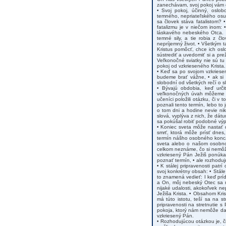
zanechávam, svoj pokoj vám d
• Svoj pokoj, účinný, oslo
temného, nepriateľského osud
sa človek stáva fatalistom?
fatalizmu je v niečom inom:
láskavého nebeského Otca. •
temné sily, a tie robia z čl
nepríjemný život. • Všetkým 
Kristus pomôcť, chce ich osl
sústrediť a uvedomiť si a pre
Veľkonočné sviatky nie sú tu k
pokoj od vzkrieseného Krista.
• Keď sa po svojom vzkriesení
budeme brať vážne, • ak si
slobodní od všetkých rečí o 
• Bývajú obdobia, keď urči
veľkonočných úvah môžeme za
učeníci položili otázku, či v
poznali tento termín, lebo to
o tom dni a hodine nevie nik
slová, vyplýva z nich, že dát
sa pokúšal robiť podobné výp
• Koniec sveta môže nastať d
smrť, ktorá môže prísť dnes
termín nášho osobného konca.
sveta alebo o našom osobnom
celkom neznáme, čo si nemôž
vzkriesený Pán Ježiš ponúka
poznať termín, • ale rozhodujú
• K stálej pripravenosti patr
svoj konkrétny obsah: • Stál
to znamená vedieť: I keď prí
a On, môj nebeský Otec sa m
nijaké udalosti, akokoľvek n
Ježiša Krista. • Obsahom Krist
má túto istotu, teší sa na s
pripravenosti na stretnutie 
pokoja, ktorý nám nemôže dať
vzkriesený Pán.
• Rozhodujúcou otázkou je, č