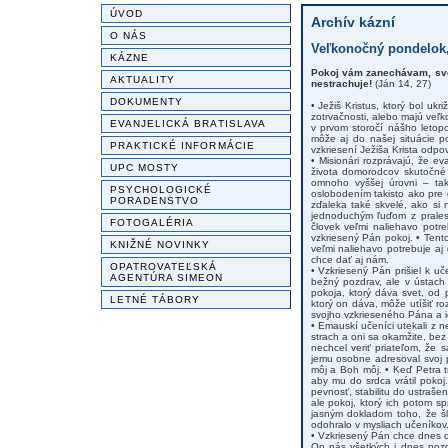
ÚVOD
Archív kázní
O NÁS
Veľkonočný pondelok,
KÁZNE
Pokoj vám zanechávam, svo
AKTUALITY
nestrachuje!
(Ján 14, 27)
DOKUMENTY
• Ježiš Kristus, ktorý bol uk
zotrvačnosti, alebo majú veľk
EVANJELICKÁ BRATISLAVA
v prvom storočí nášho letop
môže aj do našej situácie p
PRAKTICKÉ INFORMÁCIE
vzkriesení Ježiša Krista odp
• Misionári rozprávajú, že e
UPC MOSTY
života domorodcov skutočné s
omnoho vyššej úrovni – tak
PSYCHOLOGICKÉ
oslobodením takisto ako pre
PORADENSTVO
zďaleka také skvelé, ako si
jednoduchým ľuďom z prales
FOTOGALÉRIA
človek veľmi naliehavo potre
vzkriesený Pán pokoj. • Tento
KNIŽNÉ NOVINKY
veľmi naliehavo potrebuje a
chce dať aj nám.
OPATROVATEĽSKÁ
• Vzkriesený Pán prišiel k uč
AGENTÚRA SIMEON
bežný pozdrav, ale v ústach
pokoja, ktorý dáva svet, od 
LETNÉ TÁBORY
ktorý on dáva, môže utíšiť ro
svojho vzkrieseného Pána a ic
• Emauskí učeníci utekali z n
strach a oni sa okamžite, be
nechcel veriť priateľom, že 
jemu osobne adresoval svoj 
môj a Boh môj. • Keď Petra t
aby mu do srdca vrátil pokoj.
pevnosť, stabilitu do ustrašen
ale pokoj, ktorý ich potom sp
jasným dokladom toho, že šl
odohralo v mysliach učeníkov
• Vzkriesený Pán chce dnes d
On nás všetkých i dnes pozd