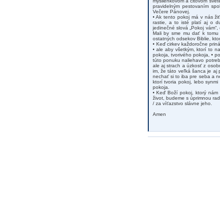
myšlienkovom a citovom svete
pravidelným pestovaním spol
Večere Pánovej.
• Ak tento pokoj má v nás žiť
rastie, a to isté platí aj o
jedinečné slová „Pokoj vám“,
Mali by sme mu dať k tomu p
ostatných odsekov Biblie, ktor
• Keď cirkev každoročne priná
• ale aby všetkým, ktorí to 
pokoja, tvorivého pokoja, • p
túto ponuku naliehavo potrebu
ale aj strach a úzkosť z oso
im, že táto veľká šanca je aj
nechať si to iba pre seba a 
ktorí tvoria pokoj, lebo syn
pokoja.
• Keď Boží pokoj, ktorý nám 
život, budeme s úprimnou rad
/ za víťazstvo slávne jeho.
Amen