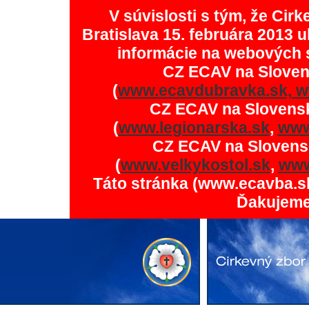
V súvislosti s tým, že Ci
Bratislava 15. februára 2013 u
informácie na webových 
CZ ECAV na Slove
(
www.ecavdubravka.sk,
w
CZ ECAV na Slovens
(
www.legionarska.sk
,
www
CZ ECAV na Slovens
(
www.velkykostol.sk
,
www
Táto stránka (www.ecavba.s
Ďakujeme