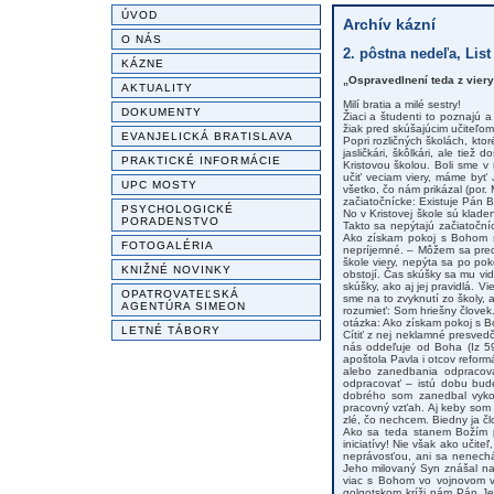
ÚVOD
Archív kázní
O NÁS
2. pôstna nedeľa, Lis
KÁZNE
„Ospravedlnení teda z vier
AKTUALITY
Milí bratia a milé sestry!
DOKUMENTY
Žiaci a študenti to poznajú 
žiak pred skúšajúcim učiteľom.
EVANJELICKÁ BRATISLAVA
Popri rozličných školách, kto
jasličkári, škôlkári, ale tiež
PRAKTICKÉ INFORMÁCIE
Kristovou školou. Boli sme v
učiť veciam viery, máme byť
UPC MOSTY
všetko, čo nám prikázal (por. 
začiatočnícke: Existuje Pán B
PSYCHOLOGICKÉ
No v Kristovej škole sú kla
PORADENSTVO
Takto sa nepýtajú začiatočníc
Ako získam pokoj s Bohom si
FOTOGALÉRIA
nepríjemné. – Môžem sa pred 
škole viery, nepýta sa po po
KNIŽNÉ NOVINKY
obstojí. Čas skúšky sa mu vid
skúšky, ako aj jej pravidlá. 
OPATROVATEĽSKÁ
sme na to zvyknutí zo školy, 
AGENTÚRA SIMEON
rozumieť: Som hriešny člove
otázka: Ako získam pokoj s 
LETNÉ TÁBORY
Cítiť z nej neklamné presved
nás oddeľuje od Boha (Iz 5
apoštola Pavla i otcov refor
alebo zanedbania odpracovať
odpracovať – istú dobu bude
dobrého som zanedbal vyk
pracovný vzťah. Aj keby som 
zlé, čo nechcem. Biedny ja člo
Ako sa teda stanem Božím p
iniciatívy! Nie však ako učite
neprávosťou, ani sa nenechá 
Jeho milovaný Syn znášal na 
viac s Bohom vo vojnovom v
golgotskom kríži nám Pán Jež