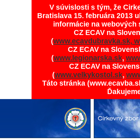
V súvislosti s tým, že Ci
Bratislava 15. februára 2013 u
informácie na webových 
CZ ECAV na Slove
(
www.ecavdubravka.sk,
w
CZ ECAV na Slovens
(
www.legionarska.sk
,
www
CZ ECAV na Slovens
(
www.velkykostol.sk
,
www
Táto stránka (www.ecavba.s
Ďakujeme