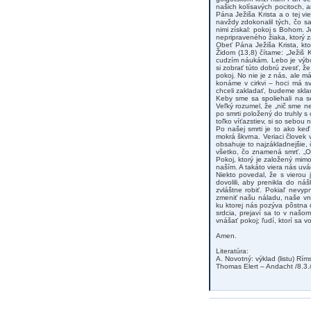
našich kolísavých pocitoch, 
Pána Ježiša Krista a o tej v
navždy zdokonalil tých, čo s
nimi získal: pokoj s Bohom. 
nepripraveného žiaka, ktorý z
Obeť Pána Ježiša Krista, kt
Židom (13,8) čítame: „Ježiš 
cudzím náukám. Lebo je výbo
si zobrať túto dobrú zvesť, ž
pokoj. No nie je z nás, ale m
konáme v cirkvi – hoci má s
chceli zakladať, budeme skla
Keby sme sa spoliehali na s
Veľký rozumel, že „nič sme ne
po smrti položený do truhly s
toľko víťazstiev, si so sebou
Po našej smrti je to ako keď
mokrá škvrna. Veriaci člove
obsahuje to najzákladnejšie
všetko, čo znamená smrť. „O
Pokoj, ktorý je založený mimo
naším. A takáto viera nás u
Niekto povedal, že s vierou 
dovolili, aby prenikla do n
zvláštne robiť. Pokiaľ nevy
zmeniť našu náladu, naše vnú
ku ktorej nás pozýva pôstna
srdcia, prejaví sa to v našo
vnášať pokoj; ľudí, ktorí sa v
Amen.
Literatúra:
A. Novotný: výklad (listu) Rím
Thomas Elert – Andacht /8.3.