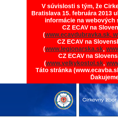
V súvislosti s tým, že Ci
Bratislava 15. februára 2013 u
informácie na webových 
CZ ECAV na Slove
(
www.ecavdubravka.sk,
w
CZ ECAV na Slovens
(
www.legionarska.sk
,
www
CZ ECAV na Slovens
(
www.velkykostol.sk
,
www
Táto stránka (www.ecavba.s
Ďakujeme