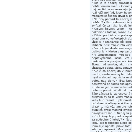
• Ale je to naozaj zmyslupl
pohľadom na svet, v ktorom j
najmenších a rovnako aj u jed
reálnejší pohľad, ktorý hovo
možnými spôsobmi urvať si pr
• Na prvý pohľad to naozaj mô
pohľad? • Rozhodujúce nie j
zvíťazí, čo sa nakoniec defini
• Človek človeku vlkom – to
nakoniec k totálnej skaze. • Z
• Biblia prichádza s prekva
vyjadrené vo veľkolepých víz
vízie si nezatvárajú oči pr
farbách. • Ale majúc toto všet
• Vrcholným dokladom zmyslu
oslávenie. • Nielen v opísan
• V Getsemanskej modlitbe 
neprevýšiteľnou láskou vzal
prekonané a prevýšené vzkrie
života nad smrťou, ako na v
víťazstve dobra, lásky, spravod
• Ale či sa naozaj dá v tomt
mnohí, medzi nimi aj ten, kt
mysli a slovách apoštola nev
dobra nad zlom. • Bez istot
postavená na tomto skalopevn
• Ešte na jednu námietku tr
dobrom premáhať zlé, ako ja
Táto zásada je adresovaná ni
prejavilo by sa to veľmi marka
keby túto zásadu uplatňovali 
požehnané účinky. •• A i keby
aj tak to má význam pre teba
buduješ svoju vlastnú bytos
osvojiť si zásadu: „Nedaj sa p
• Konkrétnych prípadov upla
za spôsobené krivdy? • Neda
tomu, kto ti spôsobil alebo 
formuluje apoštol práve toto
lebo je napísané: Mne patrí 