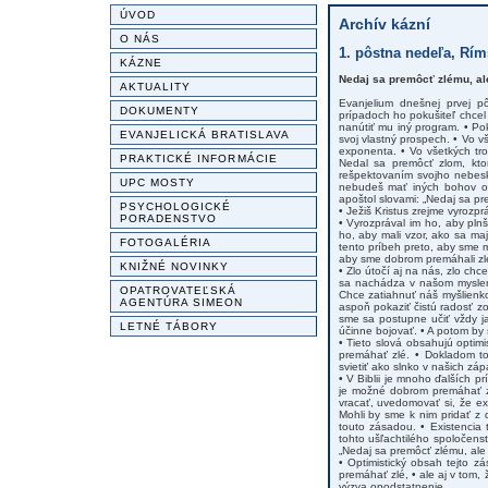
ÚVOD
Archív kázní
O NÁS
1. pôstna nedeľa, Rím
KÁZNE
Nedaj sa premôcť zlému, al
AKTUALITY
Evanjelium dnešnej prvej pô
DOKUMENTY
prípadoch ho pokušiteľ chcel 
nanútiť mu iný program. • Po
EVANJELICKÁ BRATISLAVA
svoj vlastný prospech. • Vo v
exponenta. • Vo všetkých tro
PRAKTICKÉ INFORMÁCIE
Nedal sa premôcť zlom, kto
rešpektovaním svojho nebes
UPC MOSTY
nebudeš mať iných bohov okr
apoštol slovami: „Nedaj sa p
PSYCHOLOGICKÉ
• Ježiš Kristus zrejme vyrozp
PORADENSTVO
• Vyrozprával im ho, aby plnš
ho, aby mali vzor, ako sa maj
FOTOGALÉRIA
tento príbeh preto, aby sme 
aby sme dobrom premáhali zl
KNIŽNÉ NOVINKY
• Zlo útočí aj na nás, zlo ch
sa nachádza v našom myslení
OPATROVATEĽSKÁ
Chce zatiahnuť náš myšlienk
AGENTÚRA SIMEON
aspoň pokaziť čistú radosť zo
sme sa postupne učiť vždy ja
LETNÉ TÁBORY
účinne bojovať. • A potom by 
• Tieto slová obsahujú opti
premáhať zlé. • Dokladom to
svietiť ako slnko v našich zá
• V Biblii je mnoho ďalších 
je možné dobrom premáhať zlé
vracať, uvedomovať si, že ex
Mohli by sme k nim pridať z d
touto zásadou. • Existencia 
tohto ušľachtilého spoločenst
„Nedaj sa premôcť zlému, ale
• Optimistický obsah tejto 
premáhať zlé, • ale aj v tom
výzva opodstatnenie.