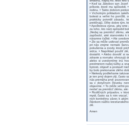
smädný, napoj ho; lebo keď ta
• Keď sa Jákobov syn Jozef 
príkorie, ktoré mu spôsobili.
rodinu. • Takto dobrom prekon
• Vrcholným príkladom takého
bolesti a veľmi ho ponížili, 
prakticky potvrdil zásadu, k
preklínajú, čiňte dobre tým, k
• Apoštolova výzva, aby sme 
za toho, kto nám spôsobil bol
„Nedaj sa premôcť zlému, al
zapôsobí, aké stanovisko k t
náramne ťažké. • Ale uvedomiť
• Zlo sa môže usilovať premô
pri nás zrejme nemalo šancu
pokušenia a zvody, ktoré pri
srdca. • Napríklad použiť zl
dosiahli. • Alebo dovoliť si 
zdravie a rovnako ohrozujú dr
alebo si uvedomíme inú hodn
predmetom našej túžby a snaže
bytosti, objaviť a postaviť n
by bolo prekonanie zlého dob
• Niekedy podliehame takzvan
je ten prvý dojem zlý, často 
nás premáha prvé pozorované 
sa v dotyčnom človeku nena
objavíme. • To môže veľmi poz
nedať sa premôcť zlému, ale
• Rozličných prípadov, v kto
mysli, často sa k nim vracať,
nich konkrétny záver, k akým
článkom nášho kresťanského r
zlé.
Amen