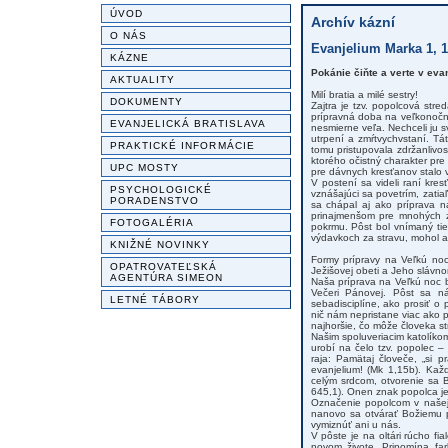
ÚVOD
Archív kázní
O NÁS
Evanjelium Marka 1, 
KÁZNE
Pokánie čiňte a verte v eva
AKTUALITY
Milí bratia a milé sestry!
DOKUMENTY
Zajtra je tzv. popolcová str
prípravná doba na veľkonočné
EVANJELICKÁ BRATISLAVA
nesmierne veľa. Nechceli ju s
utrpení a zmŕtvychvstaní. Tá
PRAKTICKÉ INFORMÁCIE
tomu pristupovala zdržanlivo
ktorého očistný charakter pr
UPC MOSTY
pre dávnych kresťanov stalo vi
V postení sa videli raní kres
PSYCHOLOGICKÉ
vznášajúci sa povetrím, zatia
PORADENSTVO
sa chápal aj ako príprava na
prinajmenšom pre mnohých zo
FOTOGALÉRIA
pokrmu. Pôst bol vnímaný tie
výdavkoch za stravu, mohol 
KNIŽNÉ NOVINKY
Formy prípravy na Veľkú noc
OPATROVATEĽSKÁ
Ježišovej obeti a Jeho slávno
AGENTÚRA SIMEON
Naša príprava na Veľkú noc 
Večeri Pánovej. Pôst sa ná
LETNÉ TÁBORY
sebadisciplíne, ako prosiť 
nič nám nepristane viac ako p
najhoršie, čo môže človeka st
Našim spoluveriacim katolíko
urobí na čelo tzv. popolec –
raja: Pamätaj človeče, „si 
evanjelium! (Mk 1,15b). Kaž
celým srdcom, otvorenie sa 
645,1). Onen znak popolca je
Označenie popolcom v našej 
nanovo sa otvárať Božiemu p
vymiznúť ani u nás.
V pôste je na oltári rúcho fia
novom živote. Pripomína fa