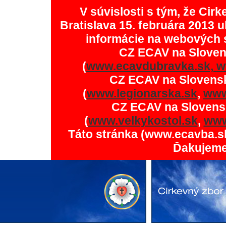
V súvislosti s tým, že Ci
Bratislava 15. februára 2013 u
informácie na webových 
CZ ECAV na Slove
(
www.ecavdubravka.sk,
w
CZ ECAV na Slovens
(
www.legionarska.sk
,
www
CZ ECAV na Slovens
(
www.velkykostol.sk
,
www
Táto stránka (www.ecavba.s
Ďakujeme