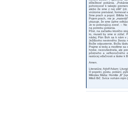
dôležitosť pokánia. „Pokán
pohotovosť k takejto premen
alebo že sme z nej zišli“ (c
vnútorne pretváral, formoval
Sme prach a popol. Bilblia h
Pojem prach, nie je „materiál
ukazuje, že sme úplne odkáza
Je to pokorujúca zvesť. – N
na potrebu pokánia.
Pôst, na začiatku ktorého st
to, museli by sme si zúfať.
nádej. Pán Boh sa k nám v Je
Ježišovho nevinného života 
Božie odpustenie, Božiu lásku
Prajme si teda a modlime sa o
hrobe, nezovšednela, ale prež
pôstneho a veľkonočného ob
rastúcej vďačnosti a láske k B
Amen.
Literatúra: Adolf Adam: Liturg
O popelci, půstu, pokání, pýš
Miloslav Máša: Homilie „B“ (vy
Miloš Bič: Svíce nohám mým 