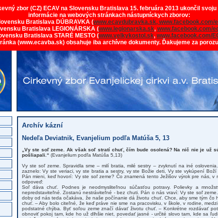
rkevný zbor (CZ) ECAV na Slovensku Bratislava 15. februára 2013 ukončil svoju
informácie na webových stránkach nástupníckych zborov:
lovensku Bratislava DÚBRAVKA (
www.ecavdubravka.sk,
www.facebook.com/e
ovensku Bratislava LEGIONÁRSKA (
www.legionarska.sk
,
www.facebook.com/ec
ovensku Bratislava STARÉ MESTO (
www.velkykostol.sk
,
www.facebook.com/E
tránka (www.ecavba.sk) obsahuje iba archívne dokumenty. Ďakujeme za poroz
Archív kázní
Nedeľa Deviatnik, Evanjelium podľa Matúša 5, 13
„Vy ste soľ zeme. Ak však soľ stratí chuť, čím bude osolená? Na nič nie je už sú
pošliapali.“
(Evanjelium podľa Matúša 5,13)
Vy ste soľ zeme. Spravidla sme – milí bratia, milé sestry – zvyknutí na iné osloven
zaznelo: Vy ste veriaci, vy ste bratia a sestry, vy ste Božie deti, Vy ste vykúpení Bo
Pán mieni, keď hovorí: Vy ste soľ zeme? Čo znamená tento Ježišov výrok pre nás, 
odpoveď:
Soľ dáva chuť. Podnes je neodmysliteľnou súčasťou potravy. Polievky a množst
nepredstaviteľné. Zostanú nestráviteľné - bez chuti. Pán o nás vraví: Vy ste soľ zeme
doby od nás teda očakáva, že naše počínanie dá životu chuť. Chce, aby sme tým čo h
chuť. – Aby bolo citeľné, že keď práve nie sme na pracovisku, v škole, v rodine, medzi
podstatné chýba. Byť soľou zeme značí dávať životu chuť. – Konkrétne rozdávať pot
obnoviť pokoj tam, kde ho už dlhšie niet, povedať jasné - určité slovo tam, kde sa ľud