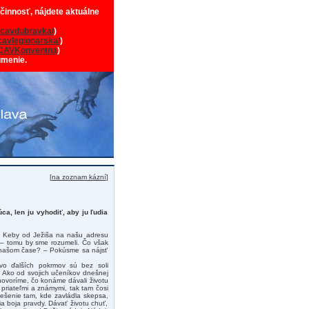
 činnosť, nájdete aktuálne
cavdubravka/
)
avlegionarska/
)
CAVKonventna
)
umenie.
[
na zoznam kázní
]
ca, len ju vyhodiť, aby ju ľudia
ia. Keby od Ježiša na našu adresu
ží – tomu by sme rozumeli. Čo však
v našom čase? – Pokúsme sa nájsť
vo ďalších pokrmov sú bez soli
. Ako od svojich učeníkov dnešnej
ovoríme, čo konáme dávali životu
 priateľmi a známymi, tak tam čosi
ešenie tam, kde zavládla skepsa,
ia boja pravdy. Dávať životu chuť,