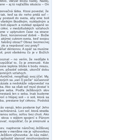
stvo, vlievať Božiu nádej. Nádej,
ne – aj tú najťažšiu situáciu – On
ervačná látka. Ktosi povedal, že
 tak, keď sa do neho pridá soľ –
y postavil do sveta, aby sme boli
 všetkým škodlivým, rozkladným a
i boli zápach a rozklad spájané so
cirkvi, v medziľudských vzťahoch
i sme v uplynulom čase na strane
 život, konzervovať dobré – Božie
 akýmsi cukrom sveta, keď svojou
u falošný obraz? Obraz bezmocnej
, zlo a neprávosť cez prsty?
aháňať démonov. A opäť sa musíme
il, proti všetkému čo je v Božích
epoznal – no verím, že nedôjde k
ozpúšťať to, čo je zmrznuté. Kde
esne teplota blízko k bodu mrazu,
dkom, pôsobiť odmäk, ukončiť dobu
zájomných vzťahoch.
nefunkčné, nespĺňajú svoj účel. My,
orých sa „varí či pečie“ súčasnosť
dokázala a nedokáže odpovedať na
eba. Ako sa však soľ musí dostať k
ť pre seba. Podľa Ježišových slov
nestará len o seba. Inak budeme
 o hlúpej soli – o soli, ktorá sa
seba, prestane byť cirkvou. Podobá
nás varujú, lebo poslanie byť Jeho
chránená. Len soľ, ktorá stratila
ranou soľou, soľou bez chuti. Ako
o slova v stálom spojení s Pánom
vovať, rozpúšťať, čo je zmrznuté a
kev, naplnenie náročnej Ježišovej
meste v menšine nie je výhovorkou
 Ježišom výhovorka: Je nás málo!,
ie spôsobiť slanosť mnohonásobne