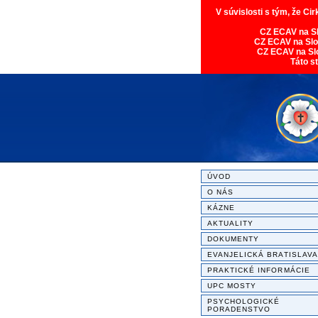
V súvislosti s tým, že Ci
CZ ECAV na S
CZ ECAV na Sl
CZ ECAV na Sl
Táto s
ÚVOD
O NÁS
KÁZNE
AKTUALITY
DOKUMENTY
EVANJELICKÁ BRATISLAVA
PRAKTICKÉ INFORMÁCIE
UPC MOSTY
PSYCHOLOGICKÉ
PORADENSTVO