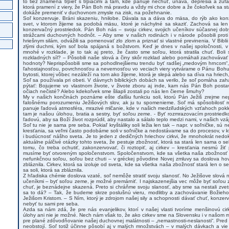
to tiež znamená trpieť s trpiacimi a tam, kde panuje nechuť, únava, depresia a zúfal
ktorá pramení z viery, že Pán Boh má pravdu a vždy mi chce dobre a že čokoľvek sa sta
dokáže premeniť v duchovnom zmysle na zisk, na požehnanie.
Soľ konzervuje. Bráni skazeniu, hnilobe. Dávala sa a dáva do mäsa, do rýb ako konz
svet, v ktorom žijeme sa podobá mäsu, ktoré je náchylné sa skaziť. Zachová sa len
konzervačný prostriedok. Pán Boh nás – svoju cirkev, svojich učeníkov súčasnej dob
strážcami duchovných hodnôt. – Aby sme v našich rodinách i v národe pôsobili proti
hriešnym silám, odvážili sa pomenovať zlo zlom a priznať si vlastné previnenia. V Bibli
zlými duchmi, kým soľ bola spájaná s božstvom. Keď je dnes v našej spoločnosti, v 
mnohé v rozklade, je to tak aj preto, že často sme soľou, ktorá stratila chuť. Bol
rozkladných síl? – Pôsobili naše slová a činy skôr rozklad alebo pomáhali zachovávať
hodnoty? Neprispôsobili sme sa pohodlnejšiemu trendu byť radšej „medovým hrncom“,
ľahostajnosťou, povrchnosťou a nevernosťou vo veciach viery vytvárame o Pánu Boh
bytosti, ktorej vôbec nezáleží na tom ako žijeme, ktorá je slepá alebo sa díva na hriech
Soľ sa používala pri obeti. V dávnych biblických dobách sa verilo, že soľ pomáha z
pýtať: Bojujeme vo vlastnom živote, v živote zboru aj inde, kam nás Pán Boh postav
očiach nečisté? Alebo kdekoľvek sme šliapli zostali po nás len čierne šmuhy?
My v našich končinách poznáme ešte ďalšiu funkciu soli, ktorú Pán Ježiš zrejme n
falošnému porozumeniu Ježišových slov, ak ju tu spomenieme. Soľ má spôsobilosť r
panuje ľadová atmosféra, mrazivé mlčanie, kde v našich medziľudských vzťahoch pokl
tam je našou úlohou, bratia a sestry, byť soľou zeme. - Byť rozmrazovacím prostrie
ľadovú, aby sa Boží život rozprúdil, aby nastalo a sálalo teplo medzi nami, v našich v
Soľ tu nie je sama pre seba. Pokiaľ kryštáliky soli ležia len tak – napr. v soľničke, sú 
kresťania, sa veľmi často podobáme soli v soľničke a nedostávame sa do procesov, v kt
i budúcnosť nášho sveta. Je to jeden z dedičných hriechov cirkvi, že mnohokrát ne
aktuálne pálčivé otázky tohto sveta, že pestuje zbožnosť, ktorá sa stará len sama o s
tomu, čo treba ochutiť, zakonzervovať, či roztopiť, aj cirkev – kresťania nesmú ži
musíme byť otvoreným spoločenstvom. Spoločenstvom, kde sa všetka naša zbožnosť 
nefunkčnou soľou, soľou bez chuti – v gréckej pôvodine Novej zmluvy sa doslova hovorí
zbláznila. Cirkev, ktorá sa izoluje od sveta, kde sa všetka naša zbožnosť stará len o 
sa soli, ktorá sa zbláznila.
Z hľadiska chémie doslova vzaté, soľ nemôže stratiť svoju slanosť. No Ježišove slová 
učeníkmi – byť soľou zeme, je možné premárniť. I najskazenejšia vec môže byť soľou za
chuť, je beznádejne skazená. Preto si chráňme svoju slanosť, aby sme sa nestali zvet
sa to dá? – Tak, že budeme skrze poslušnú vieru, modlitby a zachovávanie Božieh
Ježišom Kristom. – S Ním, ktorý je zdrojom našej sily a schopnosti dávať chuť, konzer
nebyť tu sami pre seba.
Azda sa nám zdá, že pre nás evanjelikov, ktorí v našej vlasti tvoríme menšinovú cir
úlohy ani nie je možné. Nech nám však to, že ako cirkev sme na Slovensku i v našom 
pre plané zdôvodňovanie našej duchovnej malátnosti – „nemastnosti-neslanosti“. Pred
neobstojí. Soľ totiž účinne pôsobí aj v malých množstvách – v malých dávkach a v