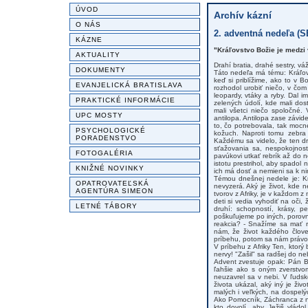
ÚVOD
Archív kázní
O NÁS
2. adventná nedeľa (S
KÁZNE
"Kráľovstvo Božie je medzi 
AKTUALITY
Drahí bratia, drahé sestry, váž
DOKUMENTY
Táto nedeľa má tému: Kráľov
keď si priblížime, ako to v 
EVANJELICKÁ BRATISLAVA
rozhodol urobiť niečo, v čom
leopardy, vtáky a ryby. Dal i
PRAKTICKÉ INFORMÁCIE
zelených údolí, kde mali dos
mali všetci niečo spoločné. 
UPC MOSTY
antilopa. Antilopa zase závide
to, čo potrebovala, tak mocne
PSYCHOLOGICKÉ
kožuch. Naproti tomu zebra 
PORADENSTVO
Každému sa videlo, že ten dr
sťažovania sa, nespokojnosti
FOTOGALÉRIA
pavúkovi utkať rebrík až do 
istotu prestrihol, aby spadol 
KNIŽNÉ NOVINKY
ich má dosť a nemieni sa k ni
Témou dnešnej nedele je: Kr
OPATROVATEĽSKÁ
nevyzerá. Aký je život, kde n
AGENTÚRA SIMEON
tvorov z Afriky, je v každom z
deti si vedia vyhodiť na oči,
LETNÉ TÁBORY
druhí: schopností, krásy, p
poškuľujeme po iných, porovn
reakcia? - Snažíme sa mať r
nám, že život každého člov
príbehu, potom sa nám právom
V príbehu z Afriky Ten, ktorý
nervy! "Zašil" sa radšej do ne
Advent zvestuje opak: Pán B
ľahšie ako s oným zverstvom
neuzavrel sa v nebi. V ľuds
života ukázal, aký iný je ži
malých i veľkých, na dospelý
Ako Pomocník, Záchranca z na
kto dovolí, aby Ježiš vládo