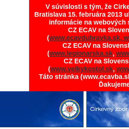
V súvislosti s tým, že Ci
Bratislava 15. februára 2013 u
informácie na webových 
CZ ECAV na Slove
(
www.ecavdubravka.sk,
w
CZ ECAV na Slovens
(
www.legionarska.sk
,
www
CZ ECAV na Slovens
(
www.velkykostol.sk
,
www
Táto stránka (www.ecavba.s
Ďakujeme