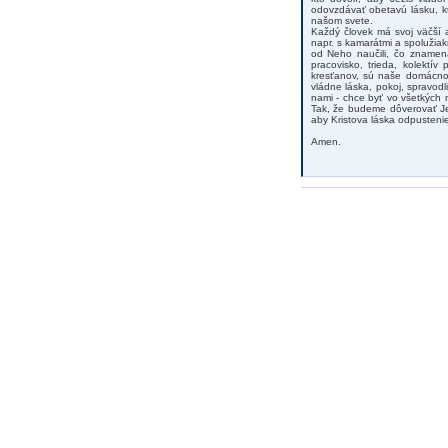
odovzdávať obetavú lásku, kt
našom svete.
Každý človek má svoj väčší a
napr. s kamarátmi a spolužiak
od Neho naučili, čo znamená
pracovisko, trieda, kolektív
kresťanov, sú naše domácnost
vládne láska, pokoj, spravodl
nami - chce byť vo všetkých 
Tak, že budeme dôverovať Je
aby Kristova láska odpustenie,
Amen.