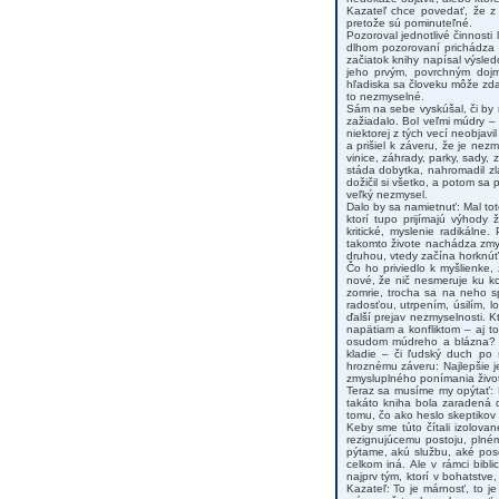
Kazateľ chce povedať, že z 
pretože sú pominuteľné.
Pozoroval jednotlivé činnosti
dlhom pozorovaní prichádza 
začiatok knihy napísal výsle
jeho prvým, povrchným dojm
hľadiska sa človeku môže zdať
to nezmyselné.
Sám na sebe vyskúšal, či by n
zažiadalo. Bol veľmi múdry – 
niektorej z tých vecí neobjavi
a prišiel k záveru, že je nezm
vinice, záhrady, parky, sady, 
stáda dobytka, nahromadil zl
dožičil si všetko, a potom sa 
veľký nezmysel.
Dalo by sa namietnuť: Mal tot
ktorí tupo prijímajú výhody ž
kritické, myslenie radikálne
takomto živote nachádza zmys
druhou, vtedy začína horknúť 
Čo ho priviedlo k myšlienke,
nové, že nič nesmeruje ku k
zomrie, trocha sa na neho s
radosťou, utrpením, úsilím, 
ďalší prejav nezmyselnosti. 
napätiam a konfliktom – aj t
osudom múdreho a blázna? S
kladie – či ľudský duch po 
hroznému záveru: Najlepšie je
zmysluplného ponímania života
Teraz sa musíme my opýtať: 
takáto kniha bola zaradená d
tomu, čo ako heslo skeptikov 
Keby sme túto čítali izolova
rezignujúcemu postoju, plném
pýtame, akú službu, aké posol
celkom iná. Ale v rámci bibl
najprv tým, ktorí v bohatstv
Kazateľ: To je márnosť, to j