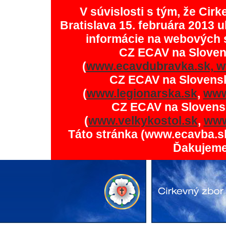
V súvislosti s tým, že Ci
Bratislava 15. februára 2013 u
informácie na webových 
CZ ECAV na Slove
(
www.ecavdubravka.sk,
w
CZ ECAV na Slovens
(
www.legionarska.sk
,
www
CZ ECAV na Slovens
(
www.velkykostol.sk
,
www
Táto stránka (www.ecavba.s
Ďakujeme