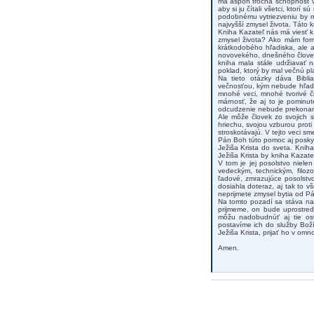
má aspoň trocha schopnosť v
aby si ju čítali všetci, ktor
podobnému vytriezveniu by m
najvyšší zmysel života. Táto 
Kniha Kazateľ nás má viesť k
zmysel života? Ako mám form
krátkodobého hľadiska, ale a
novovekého, dnešného človeka
kniha mala stále udržiavať 
poklad, ktorý by mal večnú pl
Na tieto otázky dáva Bibl
večnosťou, kým nebude hľada
mnohé veci, mnohé tvorivé či
márnosť, že aj to je pominu
odcudzenie nebude prekonané,
Ale môže človek zo svojich 
hriechu, svojou vzburou prot
stroskotávajú. V tejto veci 
Pán Boh túto pomoc aj posky
Ježiša Krista do sveta. Knih
Ježiša Krista by kniha Kazat
V tom je jej posolstvo niel
vedeckým, technickým, filoz
ľadové, zmrazujúce posolstvo
dosiahla doteraz, aj tak to 
neprijmete zmysel bytia od Pá
Na tomto pozadí sa stáva nal
prijmeme, on bude uprostred
môžu nadobudnúť aj tie ost
postavíme ich do služby Boží
Ježiša Krista, prijať ho v om
Amen.