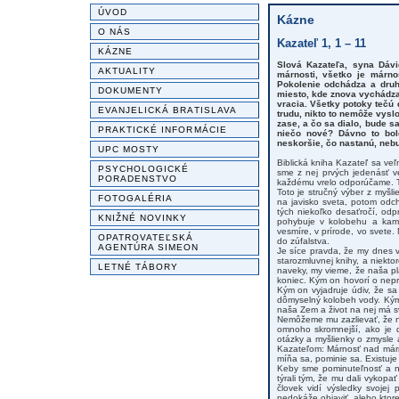
ÚVOD
Kázne
O NÁS
Kazateľ 1, 1 – 11
KÁZNE
Slová Kazateľa, syna Dávi
AKTUALITY
márnosti, všetko je márn
Pokolenie odchádza a druhé
DOKUMENTY
miesto, kde znova vychádza.
vracia. Všetky potoky tečú 
EVANJELICKÁ BRATISLAVA
trudu, nikto to nemôže vysl
zase, a čo sa dialo, bude s
PRAKTICKÉ INFORMÁCIE
niečo nové? Dávno to bolo
neskoršie, čo nastanú, neb
UPC MOSTY
Biblická kniha Kazateľ sa veľ
PSYCHOLOGICKÉ
sme z nej prvých jedenásť ve
PORADENSTVO
každému vrelo odporúčame. T
Toto je stručný výber z myšl
FOTOGALÉRIA
na javisko sveta, potom odch
tých niekoľko desaťročí, odp
KNIŽNÉ NOVINKY
pohybuje v kolobehu a kam 
vesmíre, v prírode, vo svete
OPATROVATEĽSKÁ
do zúfalstva.
AGENTÚRA SIMEON
Je síce pravda, že my dnes v
starozmluvnej knihy, a niekto
LETNÉ TÁBORY
naveky, my vieme, že naša p
koniec. Kým on hovorí o nep
Kým on vyjadruje údiv, že s
dômyselný kolobeh vody. Kým
naša Zem a život na nej má s
Nemôžeme mu zazlievať, že ne
omnoho skromnejší, ako je d
otázky a myšlienky o zmysle 
Kazateľom: Márnosť nad márno
míňa sa, pominie sa. Existuje 
Keby sme pominuteľnosť a ne
týrali tým, že mu dali vykop
človek vidí výsledky svojej
nedokáže objaviť, alebo ktor