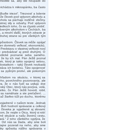
modlite sa, aby ste neupadli do
richádza k mikrospánku, ba často
ďte triezvi“. Triezvosť a bdenie
ôže človek pod vplyvom alkoholu a
olu sa páchajú rozličné zločiny.
astnej sily a odvahy. Pod vplyvom
edkoch toho, čo sa chystá urobiť.
otráveným alkoholom v Čechách, ba
t, a mnohí ďalší, ktorých zdravie je
druhej strane sú pre všetkých tým
 spôsobom. Človek sa môže opájať
 len domnelú veľkosť, ekonomickú,
Predstavu o vlastnej veľkosti nosí
je predvádzať aj pred druhými. O
kritické poznanie seba samého.
 že by ich mal. Pán Ježiš poznal
ek, ktorý je takto opojený sebou,
nedostatkom – taký človek nezbadá
táva ich korisťou. Táto opojenosť
 sa pyšným protiví, ale pokorným
hľadom na situáciu, v ktorej sa
ieho, povrchného pozorovania, ale
va, že o nás ľudí sa usilujú dve
ský Otec, ktorý nás pozýva, volá,
ko, čo Pán Ježiš hovoril, robil,
 sa namáhate a ste preťažení. ...
až žiarlivo túži po duchu, ktorému
 vyjadrené v našom texte. Jednak
a: Boh hodnotí správanie a celkový
človeka je vyjadrené aj slovami:
m, že nejde o Otca, ktorý si robí
né situácie a našu životnú cestu,
tará.“ Z toho všetkého vyplýva, že
 Od nás sa žiada, aby sme boli
ajne pozerali na neho, aby sme
etky spôsoby nášho správania v