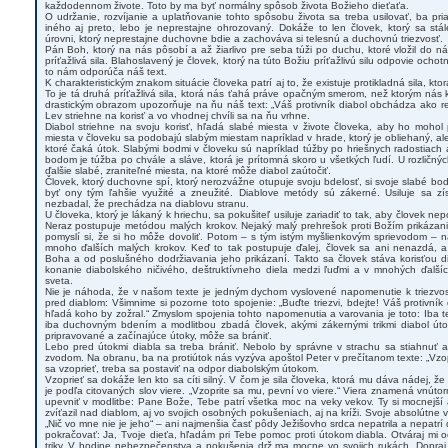
každodennom živote. Toto by ma byť normálny spôsob života Božieho dieťaťa.
O udržanie, rozvíjanie a uplatňovanie tohto spôsobu života sa treba usilovať, ba pr
iného aj preto, lebo je neprestajne ohrozovaný. Dokáže to len človek, ktorý sa stá
úrovni, ktorý neprestajne duchovne bdie a zachováva si telesnú a duchovnú triezvosť.
Pán Boh, ktorý na nás pôsobí a až žiarlivo pre seba túži po duchu, ktoré vložil do nás
príťažlivá sila. Blahoslavený je človek, ktorý na túto Božiu príťažlivú silu odpovie oc
to nám odporúča náš text.
K charakteristickým znakom situácie človeka patrí aj to, že existuje protikladná sila, 
To je tá druhá príťažlivá sila, ktorá nás ťahá práve opačným smerom, než ktorým nás
drastickým obrazom upozorňuje na ňu náš text: „Váš protivník diabol obchádza ako rev
Lev striehne na korisť a vo vhodnej chvíli sa na ňu vrhne.
Diabol striehne na svoju korisť, hľadá slabé miesta v živote človeka, aby ho mohol 
miesta v človeku sa podobajú slabým miestam napríklad v hrade, ktorý je obliehaný, a
ktoré čaká útok. Slabými bodmi v človeku sú napríklad túžby po hriešnych radostiach 
bodom je túžba po chvále a sláve, ktorá je prítomná skoro u všetkých ľudí. U rozličný
ďalšie slabé, zraniteľné miesta, na ktoré môže diabol zaútočiť.
Človek, ktorý duchovne spí, ktorý nerozvážne otupuje svoju bdelosť, si svoje slabé b
byť ony tým ľahšie využité a zneužité. Diablove metódy sú zákerné. Usiluje sa zí
nezbadal, že prechádza na diablovu stranu.
U človeka, ktorý je lákaný k hriechu, sa pokušiteľ usiluje zariadiť to tak, aby človek nep
Neraz postupuje metódou malých krokov. Nejaký malý prehrešok proti Božím prikázani
pomyslí si, že si ho môže dovoliť. Potom – s tým istým myšlienkovým sprievodom – n
mnoho ďalších malých krokov. Keď to tak postupuje ďalej, človek sa ani nenazdá, 
Boha a od poslušného dodržiavania jeho prikázaní. Takto sa človek stáva korisťou d
konanie diabolského ničivého, deštruktívneho diela medzi ľuďmi a v mnohých ďalší
sveta.
Nie je náhoda, že v našom texte je jedným dychom vyslovené napomenutie k triezvos
pred diablom: Všimnime si pozorne toto spojenie: „Buďte triezvi, bdejte! Váš protivník
hľadá koho by zožral.“ Zmyslom spojenia tohto napomenutia a varovania je toto: Iba 
iba duchovným bdením a modlitbou zbadá človek, akými zákernými trikmi diabol út
pripravované a začínajúce útoky, môže sa brániť.
Lebo pred útokmi diabla sa treba brániť. Nebolo by správne v strachu sa stiahnu
zvodom. Na obranu, ba na protiútok nás vyzýva apoštol Peter v prečítanom texte: „Vzop
sa vzoprieť, treba sa postaviť na odpor diabolským útokom.
Vzoprieť sa dokáže len kto sa cíti silný. V čom je sila človeka, ktorá mu dáva nádej, 
je podľa citovaných slov viere. „Vzoprite sa mu, pevní vo viere.“ Viera znamená vnútor
upevniť v modlitbe: Pane Bože, Tebe patrí všetka moc na veky vekov. Ty si mocnejší a
zvíťazil nad diablom, aj vo svojich osobných pokušeniach, aj na kríži. Svoje absolútne v
„Nič vo mne nie je jeho“ – ani najmenšia časť pôdy Ježišovho srdca nepatrila a nepatrí
pokračovať: Ja, Tvoje dieťa, hľadám pri Tebe pomoc proti útokom diabla. Otváraj mi 
triky. V hodine nebezpečenstva a pokušenia drž ma mocne vo svojich rukách. Dopraj 