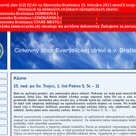
rkevný zbor (CZ) ECAV na Slovensku Bratislava 15. februára 2013 ukončil svoju
informácie na webových stránkach nástupníckych zborov:
lovensku Bratislava DÚBRAVKA (
www.ecavdubravka.sk,
www.facebook.com/e
ovensku Bratislava LEGIONÁRSKA (
www.legionarska.sk
,
www.facebook.com/ec
ovensku Bratislava STARÉ MESTO (
www.velkykostol.sk
,
www.facebook.com/E
tránka (www.ecavba.sk) obsahuje iba archívne dokumenty. Ďakujeme za poroz
Kázne
15. ned. po Sv. Trojici, 1. list Petrov 5, 5c – 11
Boh sa pyšným protiví, ale pokorným dáva milosť. Pokorte sa teda pod mocnú Bo
nastane Jeho čas. Na Neho zložte všetky svoje starosti, lebo On sa o vás sta
protivník diabol obchádza ako revúci lev, a hľadá koho by zožral; vzoprite sa mu,
že také isté utrpenia doliehajú na spoločenstvo vašich bratov vo svete. Po krát
ktorý vás v Kristovi Ježišovi povolal do svojej večnej slávy, vás zdokonalí, ut
základ. Jemu patrí moc naveky vekov. Amen.
(1. list Petrov 5, 5c – 11)
Mnohé autonehody s katastrofálnymi následkami, sú spôsobené mikrospánkom vodiča.
zaspať za volantom, hoci len na niekoľko sekúnd. Za volantom treba neprestajne bdieť
prekážky, robiť okamžité opatrenia.
Rovnako v duchovnej a mravnej oblasti ľudského života je potrebné neprestajne bdie
chcú zviesť na nebezpečné cesty, a robiť potrebné kroky na udržanie správneho život
Výzva na duchovné bdenie je jedna dôležitá biblická téma. Vyjadrená je v našom biblick