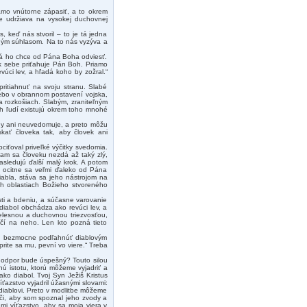
iamo vnútorne zápasiť, a to okrem
le udržiava na vysokej duchovnej
, keď nás stvoril – to je tá jedna
hotným súhlasom. Na to nás vyzýva a
ktorá ho chce od Pána Boha odviesť.
 k sebe priťahuje Pán Boh. Priamo
úci lev, a hľadá koho by zožral.“
pritiahnuť na svoju stranu. Slabé
lebo v obrannom postavení vojska,
a rozkošiach. Slabým, zraniteľným
ch ľudí existujú okrem toho mnohé
ody ani neuvedomuje, a preto môžu
skať človeka tak, aby človek ani
ociťoval priveľké výčitky svedomia.
am sa človeku nezdá až taký zlý,
asledujú ďalší malý krok. A potom
a ocitne sa veľmi ďaleko od Pána
iabla, stáva sa jeho nástrojom na
ch oblastiach Božieho stvoreného
ti a bdeniu, a súčasne varovanie
 diabol obchádza ako revúci lev, a
telesnou a duchovnou triezvosťou,
očí na neho. Len kto pozná tieto
ť a bezmocne podľahnúť diablovým
rite sa mu, pevní vo viere.“ Treba
že odpor bude úspešný? Touto silou
nú istotu, ktorú môžeme vyjadriť a
ko diabol. Tvoj Syn Ježiš Kristus
íťazstvo vyjadril úžasnými slovami:
 diablovi. Preto v modlitbe môžeme
oči, aby som spoznal jeho zvody a
mi víťazstvo, aby sa moja viera v