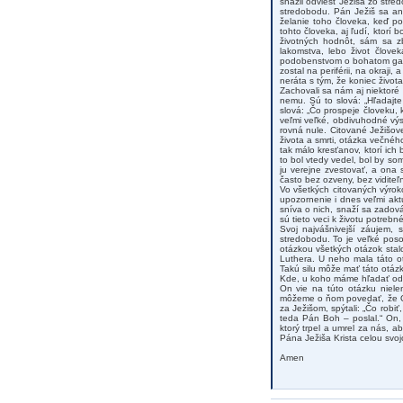
snažil odviesť Ježiša zo stre
stredobodu. Pán Ježiš sa ani
želanie toho človeka, keď po
tohto človeka, aj ľudí, ktorí b
životných hodnôt, sám sa zb
lakomstva, lebo život člove
podobenstvom o bohatom gazdo
zostal na periférii, na okraj
neráta s tým, že koniec život
Zachovali sa nám aj niektoré
nemu. Sú to slová: „Hľadajte
slová: „Čo prospeje človeku, k
veľmi veľké, obdivuhodné výs
rovná nule. Citované Ježišov
života a smrti, otázka večného
tak málo kresťanov, ktorí i
to bol vtedy vedel, bol by som
ju verejne zvestovať, a ona 
často bez ozveny, bez viditeľ
Vo všetkých citovaných výrok
upozornenie i dnes veľmi akt
sníva o nich, snaží sa zadová
sú tieto veci k životu potre
Svoj najvášnivejší záujem, 
stredobodu. To je veľké pos
otázkou všetkých otázok stal
Luthera. U neho mala táto o
Takú silu môže mať táto otáz
Kde, u koho máme hľadať odpov
On vie na túto otázku niele
môžeme o ňom povedať, že On 
za Ježišom, spýtali: „Čo robi
teda Pán Boh – poslal.“ On, 
ktorý trpel a umrel za nás, a
Pána Ježiša Krista celou svoj
Amen