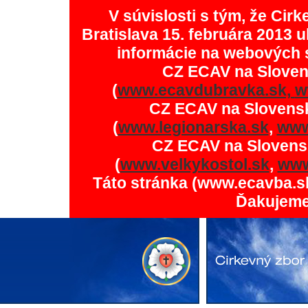
V súvislosti s tým, že Ci
Bratislava 15. februára 2013 u
informácie na webových 
CZ ECAV na Slove
(
www.ecavdubravka.sk,
w
CZ ECAV na Slovens
(
www.legionarska.sk
,
www
CZ ECAV na Slovens
(
www.velkykostol.sk
,
www
Táto stránka (www.ecavba.s
Ďakujeme