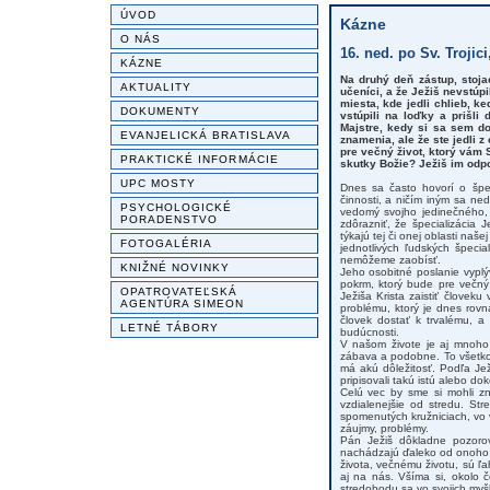
ÚVOD
Kázne
O NÁS
16. ned. po Sv. Trojici
KÁZNE
Na druhý deň zástup, stojac
AKTUALITY
učeníci, a že Ježiš nevstúpi
miesta, kde jedli chlieb, k
DOKUMENTY
vstúpili na loďky a prišli
Majstre, kedy si sa sem do
EVANJELICKÁ BRATISLAVA
znamenia, ale že ste jedli z
pre večný život, ktorý vám 
PRAKTICKÉ INFORMÁCIE
skutky Božie? Ježiš im odpo
UPC MOSTY
Dnes sa často hovorí o špec
činnosti, a ničím iným sa ne
PSYCHOLOGICKÉ
vedomý svojho jedinečného, 
PORADENSTVO
zdôrazniť, že špecializácia 
týkajú tej či onej oblasti naše
FOTOGALÉRIA
jednotlivých ľudských špeci
nemôžeme zaobísť.
KNIŽNÉ NOVINKY
Jeho osobitné poslanie vyplýv
pokrm, ktorý bude pre večný
OPATROVATEĽSKÁ
Ježiša Krista zaistiť človeku
AGENTÚRA SIMEON
problému, ktorý je dnes rov
človek dostať k trvalému, a
LETNÉ TÁBORY
budúcnosti.
V našom živote je aj mnoho 
zábava a podobne. To všetko 
má akú dôležitosť. Podľa Je
pripisovali takú istú alebo d
Celú vec by sme si mohli zná
vzdialenejšie od stredu. Str
spomenutých kružniciach, vo 
záujmy, problémy.
Pán Ježiš dôkladne pozorov
nachádzajú ďaleko od onoho 
života, večnému životu, sú ľ
aj na nás. Všíma si, okolo 
stredobodu sa vo svojich myš