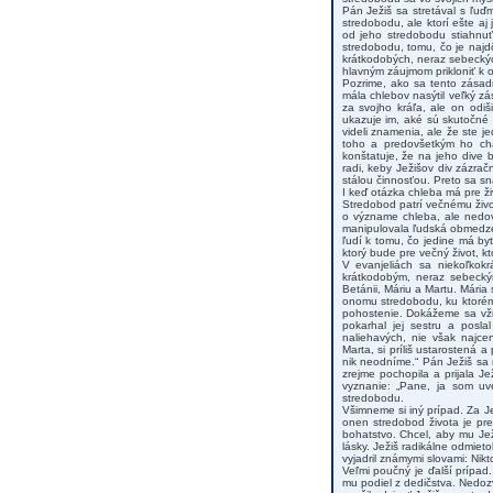
Pán Ježiš sa stretával s ľuď
stredobodu, ale ktorí ešte aj
od jeho stredobodu stiahnuť
stredobodu, tomu, čo je najdô
krátkodobých, neraz sebeckých
hlavným záujmom prikloniť k 
Pozrime, ako sa tento zásadn
mála chlebov nasýtil veľký zá
za svojho kráľa, ale on odiš
ukazuje im, aké sú skutočné 
videli znamenia, ale že ste je
toho a predovšetkým ho chá
konštatuje, že na jeho dive b
radi, keby Ježišov div zázra
stálou činnosťou. Preto sa sn
I keď otázka chleba má pre ž
Stredobod patrí večnému živo
o význame chleba, ale nedovo
manipulovala ľudská obmedzen
ľudí k tomu, čo jedine má by
ktorý bude pre večný život, k
V evanjeliách sa niekoľkokr
krátkodobým, neraz sebecký
Betánii, Máriu a Martu. Mári
onomu stredobodu, ku ktorému
pohostenie. Dokážeme sa vžiť
pokarhal jej sestru a posla
naliehavých, nie však najcent
Marta, si príliš ustarostená a
nik neodníme.“ Pán Ježiš sa 
zrejme pochopila a prijala Je
vyznanie: „Pane, ja som uve
stredobodu.
Všimneme si iný prípad. Za Je
onen stredobod života je pre
bohatstvo. Chcel, aby mu Jež
lásky. Ježiš radikálne odmiet
vyjadril známymi slovami: Ni
Veľmi poučný je ďalší prípad.
mu podiel z dedičstva. Nedoz