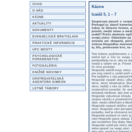
ÚVOD
Kázne
O NÁS
Izaiáš 5, 1 – 7
KÁZNE
Zaspievam pieseň o svojom
AKTUALITY
Prekopal ju, zbavil kamenia;
čakal, že donesie hrozno, a
DOKUMENTY
prosím, medzi mnou a medzi
urobil? Prečo doniesla trp
EVANJELICKÁ BRATISLAVA
svojej vinici: Odstránim je
zrezaná ani okopaná, prer
PRAKTICKÉ INFORMÁCIE
vinicou Hospodina mocností
tu, hľa, prelievanie krvi, na
UPC MOSTY
Toto krásne podobenstvo o vi
PSYCHOLOGICKÉ
mohol byť a čím zo svojej v
PORADENSTVO
predpoklady na to, aby sa st
nestal a takým nie je. Proro
FOTOGALÉRIA
čo chce povedať.
Hospodár založil svoju vinic
KNIŽNÉ NOVINKY
pre svoj národ a urobil preň
Pre každého z nás pripravil H
OPATROVATEĽSKÁ
Hospodár vysadil vinicu ušľ
AGENTÚRA SIMEON
slovo, slovo obsahujúce živo
slovu, každý z nás sa môže 
LETNÉ TÁBORY
rozsievačovi povedal, že se
dostatok múdrosti, aby sme sa
Hospodár vybudoval ohradu o
svojmu národu a prostredníc
zlým, medzi užitočným a ško
Hospodár vystavil strážnu ve
vinici. Hospodin nám dal takú
poriadku, keď je ohrozená ú
Hospodár postavil vo vinici a
nám Hospodin jasne ukázal, ž
ako konkrétne činy lásky. Nes
Hospodár urobil pre vinicu v
treba spraviť na mojej vinici
jeho deti, mohli byť dobrými