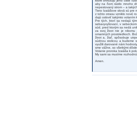
ktoré ohrozujú jeho čisté ľud
aby na ňom rástlo mnoho div
nepestovaný strom – a takých
Tieto Izaiášove slová sú pre 
z tohto otrasu vzniklo nové r
dajú osloviť takýmto volaním 
Pre tých, ktorí sa nedajú tý
sebavyvyšovaní, v sebeckom a
súd, pred ktorým sa nedá uni
za svoj život nie je nikomu
omamných prostriedkoch. Boží
život a, žiaľ, spôsobuje ut
súdnou stolicou a budeme s
využili darované nám hodnoty
sme vážne, so všetkými dôsled
Volanie proroka Izaiáša k pok
My sami sa musíme rozhodnúť,
Amen.