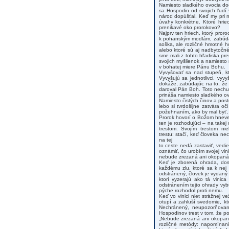
Namiesto sladkého ovocia doč
sa Hospodin od svojich ľudí v
národ dopúšťal. Keď my pri m
úvahy konkrétne. Ktoré hri
prenikavé oko prorokovo?
Najprv ten hriech, ktorý proroc
k pohanským modlám, zabúdaj
soška, ale rozličné hmotné h
alebo ktoré sú aj nadbytočné
sme mali z tohto hľadiska pr
svojich myšlienok a namiesto 
v bohatej miere Pánu Bohu.
Vyvyšovať sa nad stupeň, kt
Vyvyšujú sa jednotlivci, vyv
dokáže, zabúdajúc na to, že 
daroval Pán Boh. Toto nechut
prináša namiesto sladkého ov
Namiesto čistých činov a post
lebo si tvrdošijne zatvára 
požehnaním, ako by mal byť, al
Prorok hovorí o Božom hneve
ten je rozhodujúci – na takej
trestom. Svojím trestom ni
trestu: stačí, keď človeka ne
na tej
to ceste nedá zastaviť, ved
oznámiť, čo urobím svojej vini
nebude zrezaná ani okopaná, 
Keď je zborená ohrada, dost
každému zlu, ktoré sa k nej
odstránený, človek je vydaný
ktorí vyzerajú ako tá vinic
odstránením tejto ohrady vybu
pýche rozhodol proti nemu.
Keď vo vinici niet strážnej 
otupí a zahluší svedomie, kt
Nechránený, neupozorňovan
Hospodinov trest v tom, že p
„Nebude zrezaná ani okopaná
rozličné metódy: napomínaní