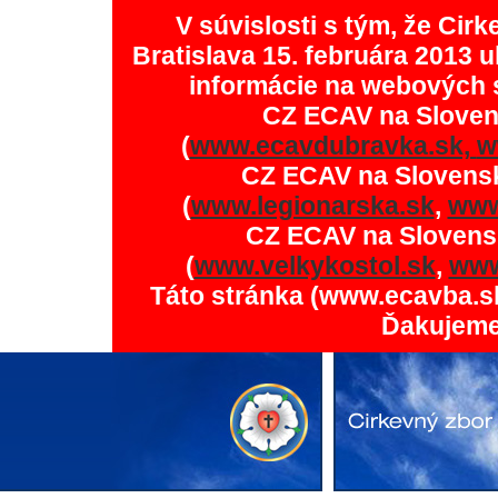
V súvislosti s tým, že Ci
Bratislava 15. februára 2013 u
informácie na webových 
CZ ECAV na Slove
(
www.ecavdubravka.sk,
w
CZ ECAV na Slovens
(
www.legionarska.sk
,
www
CZ ECAV na Slovens
(
www.velkykostol.sk
,
www
Táto stránka (www.ecavba.s
Ďakujeme