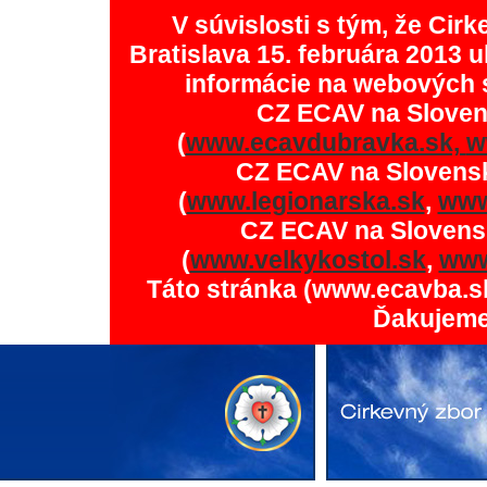
V súvislosti s tým, že Ci
Bratislava 15. februára 2013 u
informácie na webových 
CZ ECAV na Slove
(
www.ecavdubravka.sk,
w
CZ ECAV na Slovens
(
www.legionarska.sk
,
www
CZ ECAV na Slovens
(
www.velkykostol.sk
,
www
Táto stránka (www.ecavba.s
Ďakujeme