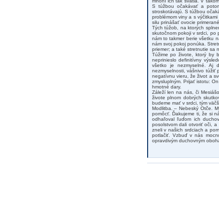
mnohí ich tak svätia. V tako
S túžbou očakávať a potom
stroskotávajú. S túžbou očak
problémom viny a s výčitkami
silu prinášať ovocie primeran
Tých túžob, na ktorých splne
skutočnom pokoji v srdci, po 
nám to takmer berie všetku n
nám svoj pokoj ponúka. Stretn
priemer; a také stretnutie sa
Túžime po živote, ktorý by b
neprinieslo definitívny výs
všetko je nezmyselné. Aj d
nezmyselnosti, vášnivo túžiť
negatívnu vieru, že život a s
zmysluplným. Prijať istotu: O
hmotné dary.
Záleží len na nás, či Mesiáš
živote plnom dobrých skutko
budeme mať v srdci, tým väčš
Modlitba. – Nebeský Otče. My
pomôcť. Ďakujeme ti, že si n
odhaľoval ľuďom ich duchov
posolstvom dali otvoriť oči, 
zneli v našich srdciach a p
potlačiť. Vzbuď v nás mocnú
opravdivým duchovným obohat