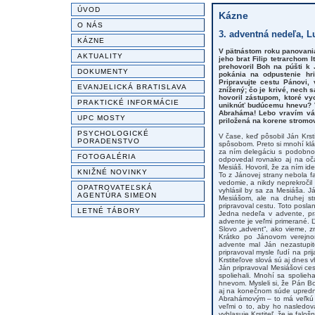
ÚVOD
Kázne
O NÁS
3. adventná nedeľa, Lu
KÁZNE
V pätnástom roku panovania
AKTUALITY
jeho brat Filip tetrarchom 
prehovoril Boh na púšti k
DOKUMENTY
pokánia na odpustenie hri
Pripravujte cestu Pánovi,
EVANJELICKÁ BRATISLAVA
znížený; čo je krivé, nech 
hovoril zástupom, ktoré vy
PRAKTICKÉ INFORMÁCIE
uniknúť budúcemu hnevu? Vy
Abraháma! Lebo vravím vám
UPC MOSTY
priložená na korene stromov
PSYCHOLOGICKÉ
V čase, keď pôsobil Ján Krst
PORADENSTVO
spôsobom. Preto si mnohí klá
za ním delegáciu s podobnou
FOTOGALÉRIA
odpovedal rovnako aj na oča
Mesiáš. Hovoril, že za ním id
KNIŽNÉ NOVINKY
To z Jánovej strany nebola f
vedomie, a nikdy neprekročil
OPATROVATEĽSKÁ
vyhlásil by sa za Mesiáša. 
AGENTÚRA SIMEON
Mesiášom, ale na druhej st
pripravoval cestu. Toto poslan
LETNÉ TÁBORY
Jedna nedeľa v advente, prá
advente je veľmi primerané. Ľ
Slovo „advent“, ako vieme, z
Krátko po Jánovom verejnom
advente mal Ján nezastupit
pripravoval mysle ľudí na pri
Krstiteľove slová sú aj dnes v
Ján pripravoval Mesiášovi ces
spoliehali. Mnohí sa spolieh
hnevom. Mysleli si, že Pán B
aj na konečnom súde upredn
Abrahámovým – to má veľkú ce
veľmi o to, aby ho nasledova
vyhlasuje Krstiteľ, že je fal