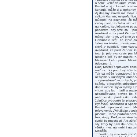
o sebe, veľké vákuum, veľká
Krstiteľ – aj z kameňov stv
konania, môže si aj pohanov 
Aj dnešný človek má svoje i
celkom klamné, nespoľahlivé.
múdrosť, na poznanie, čo má
večný život. Spolieha sa na h
na kariéru, spoločenské posta
posolstvo, aby sme sa – poki
uvedomili si, že pred Pánom 
máme, ale na to, akí sme vo s
Odbúranie istôt, na ktoré s
železnou istotou, nemá nosnú
slová v evanjeliu toto varo
uvedomili, že pred Pánom Boh
toto je príprava cesty pre 
niekoho, kto by ich naplnil. 
Mesiáša. Lebo práve Mesiáš
odstránená.
Ďalej Krstiteľ pripravoval ce
mať na nás podobný účinok. 
Tak sa môže dopracovať k st
nežijeme v rozličných ohľadoc
zodpovednosť za druhých, pr
spánku drastickým spôsobom,
dobré ovocie, býva vyťatý a 
v tom, aby ľudí hladil a uspá
nezamlčovanej pravde bol na
náboženskú prednášku, odc
žalujúce svedomie je priprav
zlyhávajú, nachádza u Spasi
Krstiteľ pripravoval cestu 
prízvukoval: „Prinášajte ovoci
plnenie? Tento problém pozná
bez stopy. Keď to musíme ko
svojej bezmocnosti. Ale zúfa
sily, ktorý by nám dal novú
všetka moc na nebi i na zem
Mesiáša.
To všetko by sme mali prežiť,