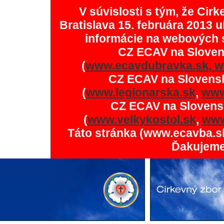
V súvislosti s tým, že Ci
Bratislava 15. februára 2013 u
informácie na webových 
CZ ECAV na Slove
(
www.ecavdubravka.sk,
w
CZ ECAV na Slovens
(
www.legionarska.sk
,
www
CZ ECAV na Slovens
(
www.velkykostol.sk
,
www
Táto stránka (www.ecavba.s
Ďakujeme