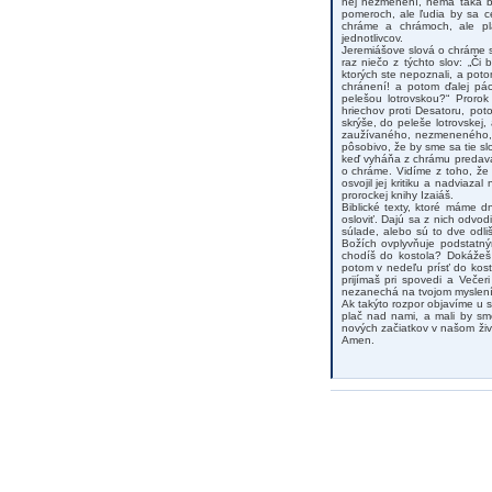
nej nezmenení, nemá taká bo
pomeroch, ale ľudia by sa c
chráme a chrámoch, ale pla
jednotlivcov.
Jeremiášove slová o chráme s
raz niečo z týchto slov: „Či 
ktorých ste nepoznali, a pot
chránení! a potom ďalej pác
pelešou lotrovskou?“ Prorok
hriechov proti Desatoru, po
skrýše, do peleše lotrovskej
zaužívaného, nezmeneného, h
pôsobivo, že by sme sa tie sl
keď vyháňa z chrámu predavač
o chráme. Vidíme z toho, že
osvojil jej kritiku a nadviaz
prorockej knihy Izaiáš.
Biblické texty, ktoré máme 
osloviť. Dajú sa z nich odvo
súlade, alebo sú to dve odl
Božích ovplyvňuje podstatn
chodíš do kostola? Dokážeš 
potom v nedeľu prísť do kos
prijímaš pri spovedi a Veče
nezanechá na tvojom myslení 
Ak takýto rozpor objavíme u 
plač nad nami, a mali by sm
nových začiatkov v našom ži
Amen.