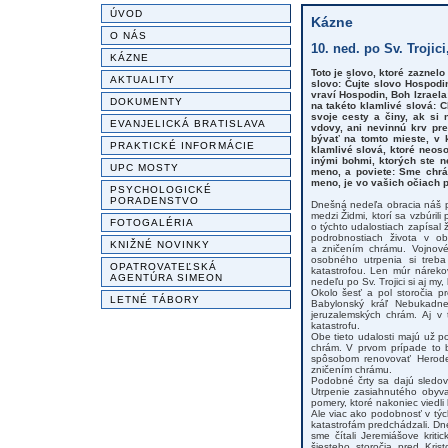
ÚVOD
Kázne
O NÁS
10. ned. po Sv. Trojici
KÁZNE
Toto je slovo, ktoré zazne
AKTUALITY
slovo: Čujte slovo Hospodi
vraví Hospodin, Boh Izraela
DOKUMENTY
na takéto klamlivé slová: 
svoje cesty a činy, ak si 
EVANJELICKÁ BRATISLAVA
vdovy, ani nevinnú krv pr
bývať na tomto mieste, v 
PRAKTICKÉ INFORMÁCIE
klamlivé slová, ktoré neoso
inými bohmi, ktorých ste n
UPC MOSTY
meno, a poviete: Sme chrán
meno, je vo vašich očiach p
PSYCHOLOGICKÉ
PORADENSTVO
Dnešná nedeľa obracia náš po
medzi Židmi, ktorí sa vzbúri
FOTOGALÉRIA
o týchto udalostiach zapísal 
podrobnostiach života v o
KNIŽNÉ NOVINKY
a zničením chrámu. Vojnové 
osobného utrpenia si treb
OPATROVATEĽSKÁ
katastrofou. Len múr nárek
AGENTÚRA SIMEON
nedeľu po Sv. Trojici si aj m
Okolo šesť a pol storočia p
LETNÉ TÁBORY
Babylonský kráľ Nebukadnec
jeruzalemských chrám. Aj 
katastrofu.
Obe tieto udalosti majú už p
chrám. V prvom prípade to b
spôsobom renovovať Herodes
zničením chrámu.
Podobné črty sa dajú sledov
Utrpenie zasiahnutého obyva
pomery, ktoré nakoniec viedli
Ale viac ako podobnosť v týc
katastrofám predchádzali. Dne
sme čítali Jeremiášove krit
šiesteho storočia pred Kri