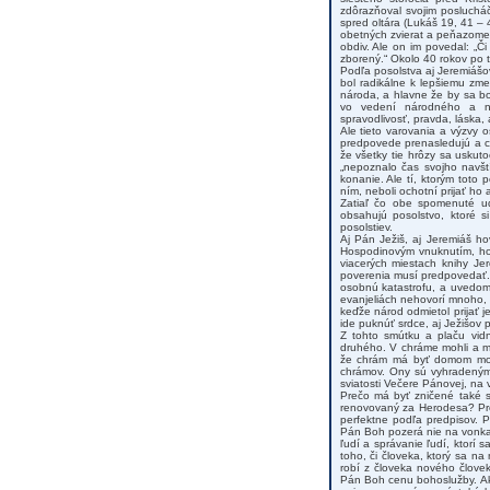
zdôrazňoval svojim posluchá
spred oltára (Lukáš 19, 41 –
obetných zvierat a peňazomen
obdiv. Ale on im povedal: „Č
zborený.“ Okolo 40 rokov po 
Podľa posolstva aj Jeremiášo
bol radikálne k lepšiemu zmen
národa, a hlavne že by sa b
vo vedení národného a ná
spravodlivosť, pravda, láska,
Ale tieto varovania a výzvy 
predpovede prenasledujú a c
že všetky tie hrôzy sa uskut
„nepoznalo čas svojho navští
konanie. Ale tí, ktorým toto
ním, neboli ochotní prijať ho 
Zatiaľ čo obe spomenuté uda
obsahujú posolstvo, ktoré s
posolstiev.
Aj Pán Ježiš, aj Jeremiáš h
Hospodinovým vnuknutím, hov
viacerých miestach knihy Je
poverenia musí predpovedať. 
osobnú katastrofu, a uvedomov
evanjeliách nehovorí mnoho,
keďže národ odmietol prijať 
ide puknúť srdce, aj Ježišov
Z tohto smútku a plaču vid
druhého. V chráme mohli a m
že chrám má byť domom modl
chrámov. Ony sú vyhradeným 
sviatosti Večere Pánovej, na
Prečo má byť zničené také 
renovovaný za Herodesa? Pre
perfektne podľa predpisov. P
Pán Boh pozerá nie na vonkaj
ľudí a správanie ľudí, ktorí 
toho, či človeka, ktorý sa na
robí z človeka nového človek
Pán Boh cenu bohoslužby. Ak