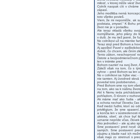
milosť, v ktorej môže viesť ži
Colník naopak cíti v chráme
zápasí.
Jeho modlitba nemá koncepciu
toto všetko povieš.
Viem, že mi nepomôže, ak sa
podstata, zmysel.“ K Bohu pr
život nie je v poriadku.
Ale teraz vkladá všetku svo
rozmýšľanie, jeho plány do 
v duši. Je mu tiež jasné, že
No colníkovi už na mienke far
Teraz stojí pred Bohom a hovo
Aj apoštol Pavel v epištolic
dobré, čo chcem, ale činím zl
Tento zákon, neschopnosť rob
čistote a bezpodmienečnom pr
len v intimite pred
Bohom nazrieť na svoj život. 
Záleží však na tom, čo s tý
vyhne – pred Bohom sa len ube
No v colníkovi sa hýbe viac 
nie tamten. Aj úvodneé slová n
povedal toto podobenstvo...
Pred Bohom sme na tom všetci
na tom, ako sa k nášmu životu
Akí k Nemu teda prichádzam
pohľadom, či tónom v rozhov
Ak máme mať ako ľudia - ako
a ochota nechať človeku čas a 
Keď medzi ľuďmi, ktorí sú od
privilégium, že sme spasení,
a končia len v sústredenost
aktivita, obeť, ak chce byť
uznanie nepríde včas, človek 
Ako jednotlivci – ale aj ako s
Sme postavení pred nové úlo
samých. Sme postavení pred 
záujmu a kladie nad ich možno
však majú zo stretnutí s pre