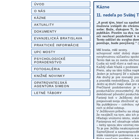
ÚVOD
Kázne
O NÁS
11. nedeľa po Svätej Tr
KÁZNE
„A proti tým, ktorí sa spoli
AKTUALITY
mužovia vstúpili do chrámu,
sebe: Bože, ďakujem Ti, že 
DOKUMENTY
publikán. Postím sa dva ra
oči nechcel pozdvihnúť k n
EVANJELICKÁ BRATISLAVA
Tento odišiel do svojho dom
ponižuje, bude povýšený.“
(
PRAKTICKÉ INFORMÁCIE
Milí bratia, milé sestry,
UPC MOSTY
schopnosť robiť dobrý doje
nevyhnutnou súčasťou spoločn
PSYCHOLOGICKÉ
Tento tlak sa zo sveta obchod
PORADENSTVO
Ľudia sú totiž rôzni a radi sa
Každý však hľadá v podstate to
FOTOGALÉRIA
Preto, aby sa táto túžba napln
Jeden je schopný žiť v súlade
KNIŽNÉ NOVINKY
Ale druhý je pre rovnaký po
a pravidlá nedodržiava. Zo zá
OPATROVATEĽSKÁ
Jedni aj druhí majú však pre 
AGENTÚRA SIMEON
Prečítané podobenstvo je m
poslucháčov zrozumiteľný. A
LETNÉ TÁBORY
dekódovať pôvodní poslucháč
Farizeji boli v Ježišovej d
prejavovali svoju zbožnosť aj 
Na publikánov – colníkov, vy
nich si držal odstup.
V Ježišovom príbehu sa obaja 
že nezáleží na tom, ako ich pr
Hľadajú vnútornú istotu, stabi
Farizejova reč obsahuje vďaku
– keby spoza slov vzornej mo
To je pre Ježiša neakceptova
Samoľúbosť a samospravodlivo
stále nástrojom pokorenia a ub
Boha neočaria modlitby, v kt