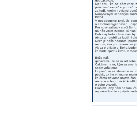
neočakávajú.
Niet divu, že sa nám chce z
príležitosť zastať a priznať
za ľudí, ktorým nevieme pomô
Namysleným sebaistým fariz
BEDA.
V podobenstve tvrdí, že ospr
a s Bohom vyjednávať... ospr
Pre nový začiatok stačí Bohu 
na nás vidieť zvonka, súhlasí
Boh - aj ľudia okolo nás by 
obraz a nerobili sa lepšími ak
Nech je naša hodnota, prijati
na tom, ako používame svoju m
Ak sa o prijatie u Boha budem
že bude spieť k životu v rado
Bože náš,
uznávame, že sa mi od seba 
Čakáme na to, kým sa zmenia 
spochybňujeme.
Odpusť, že sa staviame na m
pocítiť, ak ho vnímame mene
že často dávame najavo čosi c
nie sme schopní riešiť konfl
o sebe vytvorili.
Prosíme, aby nám na tom, čo 
ospravedlnenie a prijatie vede