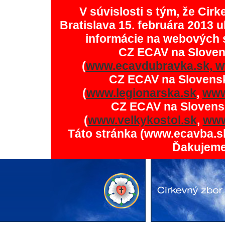
V súvislosti s tým, že Ci
Bratislava 15. februára 2013 u
informácie na webových 
CZ ECAV na Slove
(
www.ecavdubravka.sk,
w
CZ ECAV na Slovens
(
www.legionarska.sk
,
www
CZ ECAV na Slovens
(
www.velkykostol.sk
,
www
Táto stránka (www.ecavba.s
Ďakujeme