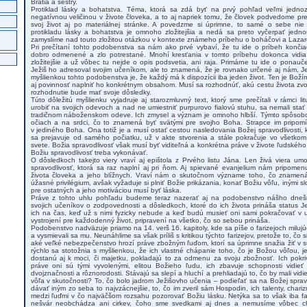
Bratia a sestry.
Protiklad lásky a bohatstva. Téma, ktorá sa zdá byť na prvý pohľad veľmi jednoz
negatívnou veličinou v živote človeka, a to aj napriek tomu, že človek podvedome pre
svoj život aj po materiálnej stránke. A povedzme si úprimne, to samé o sebe nie 
protikladu lásky a bohatstva je omnoho zložitejšia a nedá sa preto vyčerpať jed
zamyslíme nad touto zložitou otázkou v kontexte známeho príbehu o boháčovi a Lazaro
Pri prečítaní tohto podobenstva sa nám ako prvé vybaví, že tu ide o príbeh konči
dobro odmenené a zlo potrestané. Mnohí kresťania v tomto príbehu dokonca vidia 
zložitejšie a už vôbec tu nejde o opis podsvetia, ani raja. Primárne tu ide o ponauč
Ježiš ho adresoval svojim učeníkom, ale to znamená, že je rovnako určené aj nám, 
myšlienkou tohto podobenstva je, že každý má k dispozícii iba jeden život. Ten je Bož
aj povinnosť naplniť ho konkrétnym obsahom. Musí sa rozhodnúť, akú cestu života zvolí
rozhodnutie bude mať svoje dôsledky.
Túto dôležitú myšlienku vyjadruje aj starozmluvný text, ktorý sme prečítali v rámci lit
urobiť na svojich odevoch a nad ne umiestniť purpurovo fialovú stuhu, sa nemali s
tradičnom náboženskom odeve. Ich zmysel a význam je omnoho hlbší. Týmto spôso
očiach a na srdci, čo to znamená byť svätými pre svojho Boha. Strapce im pripomí
v jediného Boha. Ona totiž je a musí ostať cestou nasledovania Božej spravodlivosti, 
sa prejavuje od samého počiatku, už v akte stvorenia a stále pokračuje vo všetkom
svete. Božia spravodlivosť však musí byť viditeľná a konkrétna práve v živote ľudského
Božiu spravodlivosť treba vykonávať.
O dôsledkoch takejto viery vraví aj epištola z Prvého listu Jána. Len živá viera um
spravodlivosť, ktorá sa raz naplní aj pri ňom. Aj spievané evanjelium nám pripomen
života človeka a jeho blížnych. Vraví nám o skutočnom význame toho, čo znamen
úžasné privilégium, avšak vyžaduje si plniť Božie prikázania, konať Božiu vôľu, inými s
pre ostatných a jeho motiváciou musí byť láska.
Práve z tohto uhlu pohľadu budeme teraz nazerať aj na podobenstvo nášho dnešn
svojich učeníkov o zodpovednosti a dôsledkoch, ktoré do ich života prináša status J
ich na čas, keď už s nimi fyzicky nebude a keď budú musieť oni sami pokračovať v u
vystrojení pre každodenný život, pripravení na všetko, čo so sebou prináša.
Podobenstvo nadväzuje priamo na 14. verš 16. kapitoly, kde sa píše o farizejoch milujúc
a vysmievali sa mu. Neunáhlime sa však príliš s kritikou týchto farizejov, pretože to, čo 
aké veľké nebezpečenstvo hrozí práve zbožným ľuďom, ktorí sa úprimne snažia žiť v 
rýchlo sa stotožnia s myšlienkou, že ich vlastné chápanie toho, čo je Božou vôľou, j
dostanú aj k moci, či majetku, pokladajú to za odmenu za svoju zbožnosť. Ich pok
práve oni sú tými vyvolenými, elitou Božieho ľudu, ich zbavuje schopnosti vidieť
dvojznačnosti a rôznorodosti. Stávajú sa slepí a hluchí a prehliadajú to, čo by mali vid
vôľa v skutočnosti? To, čo bolo jadrom Ježišovho učenia – podieľať sa na Božej spravo
dávať iným zo seba to najvzácnejšie, to, čo im zveril sám Hospodin, ich talenty, char
medzi ľuďmi v čo najväčšom rozsahu pozorovať Božiu lásku. Netýka sa to však iba fari
nešvár neobchádza ani cirkev, čoho sme svedkami aj dnes a nemusíme vôbec cho