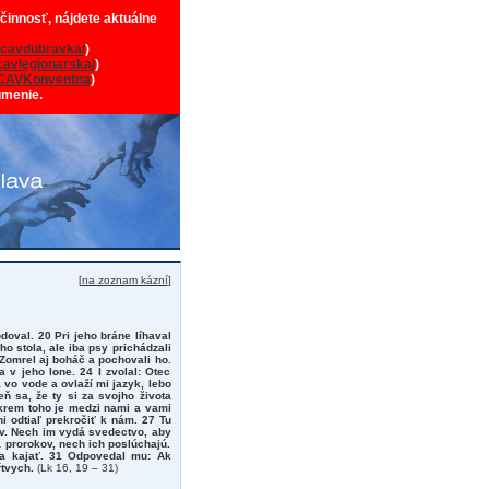
 činnosť, nájdete aktuálne
cavdubravka/
)
avlegionarska/
)
CAVKonventna
)
umenie.
[
na zoznam kázní
]
oval. 20 Pri jeho bráne líhaval
o stola, ale iba psy prichádzali
 Zomrel aj boháč a pochovali ho.
v jeho lone. 24 I zvolal: Otec
vo vode a ovlaží mi jazyk, lebo
 sa, že ty si za svojho života
 okrem toho je medzi nami a vami
i odtiaľ prekročiť k nám. 27 Tu
tov. Nech im vydá svedectvo, aby
 prorokov, nech ich poslúchajú.
sa kajať. 31 Odpovedal mu: Ak
ŕtvych.
(Lk 16, 19 – 31)