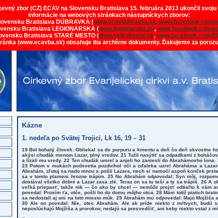
rkevný zbor (CZ) ECAV na Slovensku Bratislava 15. februára 2013 ukončil svoju
informácie na webových stránkach nástupníckych zborov:
lovensku Bratislava DÚBRAVKA (
www.ecavdubravka.sk,
www.facebook.com/e
ovensku Bratislava LEGIONÁRSKA (
www.legionarska.sk
,
www.facebook.com/ec
ovensku Bratislava STARÉ MESTO (
www.velkykostol.sk
,
www.facebook.com/E
tránka (www.ecavba.sk) obsahuje iba archívne dokumenty. Ďakujeme za poroz
Kázne
1. nedeľa po Svätej Trojici, Lk 16, 19 – 31
19 Bol bohatý človek. Obliekal sa do purpuru a kmentu a deň čo deň skvostne hod
akýsi chudák menom Lazar, plný vredov. 21 Tužil nasýtiť sa odpadkami z boháčovh
a lízali mu vredy. 22 Ten chudák umrel a anjeli ho zaniesli do Abrahámovho lona.
23 Potom v mukách podsvetia pozdvihol oči a zďaleka uzrel Abraháma a Lazara 
Abrahám, zľutuj sa nado mnou a pošli Lazara, nech si namočí aspoň konček prsta 
sa v tomto plameni hrozne trápim. 25 No Abrahám odpovedal: Syn môj, rozpomeň
dostával všetko dobré a Lazar zasa zlé. Teraz on sa tu teší a ty sa trápiš. 26 A
veľká priepasť, takže nik — čo ako by chcel — nemôže prejsť odtiaľto k vám an
povedal: Prosím ťa, otče, pošli ho do domu môjho otca. 28 Mám totiž piatich bra
sa nedostali aj oni na toto miesto múk. 29 Abrahám mu odpovedal: Majú Mojžiša a
30 Ale on povedal: Nie, otec Abrahám. Ale ak príde niekto z mŕtvych, budú 
neposlúchajú Mojžiša a prorokov, nedajú sa presvedčiť, ani keby niekto vstal z m