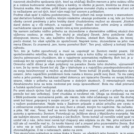
navonok zbožného správania tých, ktorí sa oháňajú Božím menom a jeho svätou vôľou
je a ostáva budovanie vlastnej slávy a kariéry, to všetko je javom, ktorému sa dnes za
Smutná realita. Ako vidíme, príliš často opakujeme rovnaké chyby a nemáme síl ani o
to nežiadame ani od tých, ktorí nám majú byť vzorom a príkladom.
Poďme však späť k nášmu podobenstvu. Tento príbeh má svoje korene v starovekom E
stal dieťaťom ľudských rodičov, ktorým následne ukazuje podsvetie a raj, kde po h
všetky cenné predmety z jeho hrobky dané chudobnému mužovi so slovami: „Ktokoľ
dané dobro aj v ríši mŕtvych, a naopak“. Tento príbeh bol veľmi známy a obľúb
nachádzame viaceré paralely, medzi nimi aj toto podobenstvo.
Na samom začiatku nášho príbehu sa dozvedáme o diametrálne odlišnej situácii dvoch
váženou osobou, je niekto. Ten druhý je obyčajný človek. Jeho položenie však
dôstojnosti, ktorou ho, ako každého iného človeka, obdaril Boh. Situácia, do ktore
prečo dostal, ho však vylúčila zo spoločnosti. Napriek tomu, dozvedáme sa jeho me
mena Eliezer, čo znamená „ten, komu pomohol Boh“. Ten prvý, vážený a bohatý člo
náhodu.
Ten, kto je ľuďmi opovrhnutý a musí sa uspokojiť so životom medzi psami, či
spoločenského rebríčka, kto má iba vystreté ruky a koho túžby sú nenaplnené, toh
útechu adresovanú chudákom, ide o vyjadrenie axiomatickej myšlienky. Boh bol, je a
ostávajú len tie vystreté ruky a nenaplnené túžby. On sa ich zastane.
Omnoho väčší dôraz je však položený na paradox života toho druhého, významnéh
o tom, že by tento človek bol zlý. Žije v blahobyte a s najväčšou pravdepodobnosťou
za svoju bezúhonnosť a možno aj zbožnosť. Tento boháč žil podľa štandardov dane
ostatní. Jeho najväčším problémom bola naivita s ktorou prežil svoj život. Tá mu zakr
neho a jeho potreby. Nedokázal vidieť dokonca ani trpiaceho človeka vo svojej blízkost
strane, nikde v príbehu sa nedočítame o dobrých skutkoch, či mimoriadnych morál
Abrahámovho lona sa teda nedostal pre svoju spravodlivosť. Bola mu však priznaná
a ľudská spoločnosť nedopriali.
Po smrti oboch týchto ľudí sa však situácia radikálne zmení, pričom v príbehu sa s
pretože bol isto veľkolepý. Smrť chudáka si nevšimol nik. Obaja sa dostávajú na m
v Biblii podsvetie neznamená peklo, ale miesto, kde mŕtvi očakávajú na súd. Na druhej
smrti bol ktosi „pripojený k svojim otcom“, je to obrazný opis konečného pokoja, ktor
v našom podobenstve. Nejde teda v žiadnom prípade o akúsi príručku pre cestu r
o zdôraznenie zodpovednosti za svoj život a obsah, ktorým ho naplníme. Na začiatku 
a pitia. Nič viac. Teraz, keď sa tento bohatý muž musí pozerať zdola nahor, pou
autoritu a sprievodcu životom. Potvrdzujú sa Ježišove slová z Matúšovho evanjelia: N
ale každým slovom, ktoré vychádza z úst Božích. Tento boháč už nemôže vrátiť späť ni
urobiť nik z nás. Jeho trest nemá byť chápaný ako odplata za zlo. Nie, jeho súčasné t
túži ale už nemôže mať to, čo tvorilo hlavný cieľ a zmysel jeho pozemského života. Bo
z toho nie je totiž súčasťou kráľovstva nebeského. Preto si treba dať veľký 
zhromažďujeme, či tie v nebesiach, alebo na zemi.
Tým skutočným pokladom je práve láska k životu, vo všetkých jeho formách, je to empat