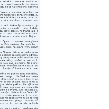
, avšak ich prvoradou motiváciou
čína vravieť slovenské špecifikum.
chotu niečo na tom meniť, dokonca
gypte v povesti o bohu, ktorý sa
onosnom pohrebe bohatého muža sú
vek robí dobro na zemi, bude mu
ený aj v súdobom židovstve, kde
 ľudí. Jeden žije v prebytku, je
 sotva vypovedá o jeho ľudskej
j sa tento človek, neznámo ako a
no – Lazar. Ide o skrátenú formu
vek meno v príbehu nemá. Nejde o
že úplne na spodku vtedajšieho
o sa Boh zastane. Tu nejde len o
 vždy bude na strane tých, ktorým
o človeka. Nikde sa nedočítame
 to pokladá za spravodlivú odmenu
j doby, nebol väčší hriešnik ako
ývala reálny pohľad na svet okolo
i. Svoj život premárnil. Na druhej
nych kvalitách tohto Lazara. Do
 dôstojnosť, ktorú mu tento svet
pomína iba pohreb toho bohatého,
iesto mŕtvych. Na žiadnom mieste
 strane, keď sa píše o tom, že po
ého sa mu dostalo. Tak je tomu aj
ajom alebo peklom, ide výhradne
to bolo hodovanie, prebytok jedla
kazuje na Písmo, ako dostačujúcu
ie samým chlebom bude človek žiť,
č zo svojho života, ako to nemôže
rápenie spočíva v tom, že aj teraz
hatstvo, moc, prepych a sláva, nič
pozor na to, kde a aké poklady
ia, súcit a radosť z možnosti dať