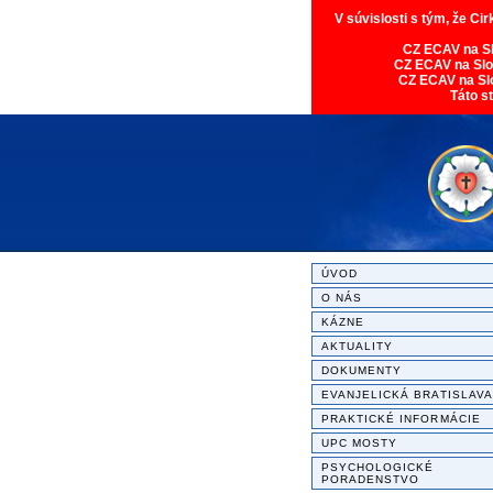
V súvislosti s tým, že Ci
CZ ECAV na S
CZ ECAV na Sl
CZ ECAV na Sl
Táto s
ÚVOD
O NÁS
KÁZNE
AKTUALITY
DOKUMENTY
EVANJELICKÁ BRATISLAVA
PRAKTICKÉ INFORMÁCIE
UPC MOSTY
PSYCHOLOGICKÉ
PORADENSTVO