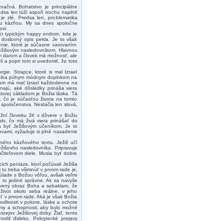
načná. Bohatstvo je principiálne
dsa len túži aspoň trochu naplniť
je zlé. Predsa len, problematika
nou kázňou. My sa dnes spoločne
vi.
aci typickým happy endom, kde je
doslovný opis pekla. Je to však
enie, ktoré je súčasne varovaním.
Ježišovým nasledovníkom. Hlavnou
ím darom a človek má možnosť, ale
 a popri tom si uvedomiť, že toto
urgie. Strapce, ktoré si mal Izrael
tať iba púhym módnym doplnkom na
bom má mať Izrael každodenne na
najú, aké dôsledky prináša viera
ktorej základom je Božia láska. Tá
, čo je súčasťou života na tomto
 spoločenstva. Nestačia len slová,
ožní človeku žiť v dôvere v Božiu
ulo, čo má živá viera prinášať do
á byť Ježišovým učeníkom. Je to
lovami, vyžaduje si plné nasadenie
ého kázňového textu. Ježiš učí
ežišovho nasledovníka. Pripravuje
čiteľovom diele. Musia byť dobre
ich peniaze, ktorí počúvali Ježiša
si tu treba všimnúť v prvom rade je,
súlade s Božou vôľou, avšak veľmi
e to jediné správne. Ak sa navyše
rivený obraz Boha a sebaklam, že
 život okolo seba reálne, v jeho
ieť v prvom rade. Aká je však Božia
dlivosti v pokore, láske a ochote
izmy a schopnosti, aby bolo možné
zejov Ježišovej doby. Žiaľ, tento
diť ďaleko. Pokrytecké prejavy