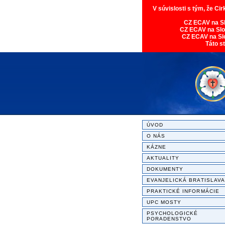
V súvislosti s tým, že Ci
CZ ECAV na S
CZ ECAV na Sl
CZ ECAV na Sl
Táto s
ÚVOD
O NÁS
KÁZNE
AKTUALITY
DOKUMENTY
EVANJELICKÁ BRATISLAVA
PRAKTICKÉ INFORMÁCIE
UPC MOSTY
PSYCHOLOGICKÉ
PORADENSTVO