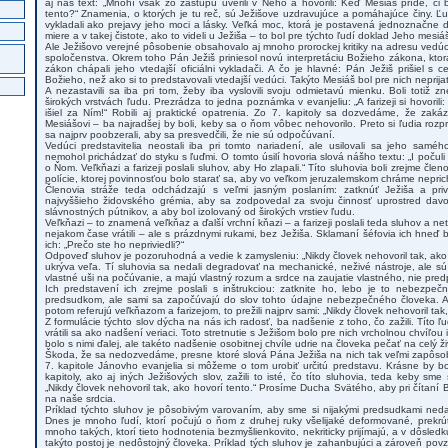
aj náš text: „Mnohí však zo zástupu uverili v Neho a hovorili: Keď Mesiáš príde, či b
tento?“ Znamenia, o ktorých je tu reč, sú Ježišove uzdravujúce a pomáhajúce činy. Ľudia
vykladali ako prejavy jeho moci a lásky. Veľká moc, ktorá je postavená jednoznačne do
miere a v takej čistote, ako to videli u Ježiša – to bol pre týchto ľudí doklad Jeho mesiá
Ale Ježišovo verejné pôsobenie obsahovalo aj mnoho prorockej kritiky na adresu vedúci
spoločenstva. Okrem toho Pán Ježiš priniesol novú interpretáciu Božieho zákona, kto
zákon chápali jeho vtedajší oficiálni vykladači. A čo je hlavné: Pán Ježiš prišiel s
Božieho, než ako si to predstavovali vtedajší vedúci. Takýto Mesiáš bol pre nich neprija
A nezastavili sa iba pri tom, žeby iba vyslovili svoju odmietavú mienku. Boli totiž z
širokých vrstvách ľudu. Prezrádza to jedna poznámka v evanjeliu: „A farizeji si hovorili:
išiel za Ním!“ Robili aj praktické opatrenia. Zo 7. kapitoly sa dozvedáme, že zaká
Mesiášovi – ba najradšej by boli, keby sa o ňom vôbec nehovorilo. Preto si ľudia rozp
sa najprv poobzerali, aby sa presvedčili, že nie sú odpočúvaní.
Vedúci predstavitelia neostali iba pri tomto nariadení, ale usilovali sa jeho samé
nemohol prichádzať do styku s ľuďmi. O tomto úsilí hovoria slová nášho textu: „I počuli f
o Ňom. Veľkňazi a farizeji poslali sluhov, aby Ho zlapali.“ Títo sluhovia boli zrejme čle
polície, ktorej povinnosťou bolo starať sa, aby vo veľkom jeruzalemskom chráme nepric
Členovia stráže teda odchádzajú s veľmi jasným poslaním: zatknúť Ježiša a pri
najvyššieho židovského grémia, aby sa zodpovedal za svoju činnosť uprostred dav
slávnostných pútnikov, a aby bol izolovaný od širokých vrstiev ľudu.
Veľkňazi – to znamená veľkňaz a ďalší vrchní kňazi – a farizeji poslali teda sluhov a netr
nejakom čase vrátili – ale s prázdnymi rukami, bez Ježiša. Sklamaní šéfovia ich hneď
ich: „Prečo ste ho nepriviedli?“
Odpoveď sluhov je pozoruhodná a vedie k zamysleniu: „Nikdy človek nehovoril tak, ako 
ukrýva veľa. Tí sluhovia sa nedali degradovať na mechanické, neživé nástroje, ale sú 
vlastné uši na počúvanie, a majú vlastný rozum a srdce na zaujatie vlastného, nie pre
Ich predstavení ich zrejme poslali s inštrukciou: zatknite ho, lebo je to nebezpeč
predsudkom, ale sami sa započúvajú do slov tohto údajne nebezpečného človeka. A 
potom referujú veľkňazom a farizejom, to prežili najprv sami: „Nikdy človek nehovoril tak,
Z formulácie týchto slov dýcha na nás ich radosť, ba nadšenie z toho, čo zažili. Títo ľudi
vrátili sa ako nadšení veriaci. Toto stretnutie s Ježišom bolo pre nich vrcholnou chvíľou
bolo s nimi ďalej, ale takéto nadšenie osobitnej chvíle udrie na človeka pečať na celý ži
Škoda, že sa nedozvedáme, presne ktoré slová Pána Ježiša na nich tak veľmi zapôsobili
7. kapitole Jánovho evanjelia si môžeme o tom urobiť určitú predstavu. Krásne by bolo
kapitoly, ako aj iných Ježišových slov, zažili to isté, čo títo sluhovia, teda keby sme
„Nikdy človek nehovoril tak, ako hovorí tento.“ Prosíme Ducha Svätého, aby pri čítaní
na naše srdcia.
Príklad týchto sluhov je pôsobivým varovaním, aby sme si nijakými predsudkami neda
Dnes je mnoho ľudí, ktorí počujú o ňom z druhej ruky všelijaké deformované, prekrú
mnoho takých, ktorí tieto hodnotenia bezmyšlienkovito, nekriticky prijímajú, a v dôsled
takýto postoj je nedôstojný človeka. Príklad tých sluhov je zahanbujúci a zároveň pov