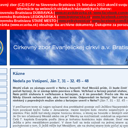
rkevný zbor (CZ) ECAV na Slovensku Bratislava 15. februára 2013 ukončil svoju
informácie na webových stránkach nástupníckych zborov:
lovensku Bratislava DÚBRAVKA (
www.ecavdubravka.sk,
www.facebook.com/e
ovensku Bratislava LEGIONÁRSKA (
www.legionarska.sk
,
www.facebook.com/ec
ovensku Bratislava STARÉ MESTO (
www.velkykostol.sk
,
www.facebook.com/E
tránka (www.ecavba.sk) obsahuje iba archívne dokumenty. Ďakujeme za poroz
Kázne
Nedeľa po Vstúpení, Ján 7, 31 – 32. 45 – 48
Mnohí však zo zástupu uverili v Neho a hovorili: Keď Mesiáš príde, či bude činiť 
počuli farizeji, že si zástup takto povráva o Ňom. Veľkňazi a farizeji poslali sluhov, 
Nato prišli sluhovia k veľkňazom a farizejom, a tí im povedali: Prečo ste Ho ne
Nikdy človek nehovoril tak, ako hovorí tento. Odpovedali im farizeji: Vari ste s
niektorý z popredných mužov alebo z farizejov uveril v Neho?
(Ján 7, 31 – 32. 45 –
V prečítanom texte sú najprv opísané dva protikladné postoje voči Ježišovi Nazaretském
ňom povrávali bežní ľudia v Jeruzaleme, medzi ktorými bolo mnoho sviatočných pú
stánkov. Pán Ježiš bol vtedy zrejme horúcou témou, o ktorej sa hovorilo v širokých vr
Je On ten očakávaný Mesiáš alebo nie je? Mienky sa rozchádzali; uvádzali sa argument
Celá 7. kapitola Evanjelia podľa Jána je bohatou ilustráciou tejto diskusie. Dosť m
Ježiša o jeho mesiášskom poslaní. V dave ľudí sa teda ozývali na jednej strane aj s
pochybnosti o tom, či Ježiš môže byť Mesiášom, ale na druhej strane bolo počuť aj vyso