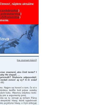
 činnosť, nájdete aktuálne
cavdubravka/
)
avlegionarska/
)
CAVKonventna
)
umenie.
[
na zoznam kázní
]
viac znamení, ako činil tento? I
aby Ho zlapali. ...
priviedli? Sluhovia odpovedali:
a nedali zviesť aj vy? A či snáď
 48)
u. Najprv sa hovorí o tom, čo si o
tnikov, keďže boli práve sviatky
stvách ľudu. Hlavnou otázkou bolo:
y pre a argumenty proti.
iesta sa tu venuje aj rečiam Pána
keptické hlasy, ktoré vyjadrovali
ko pozitívne hlasy, o čom referuje