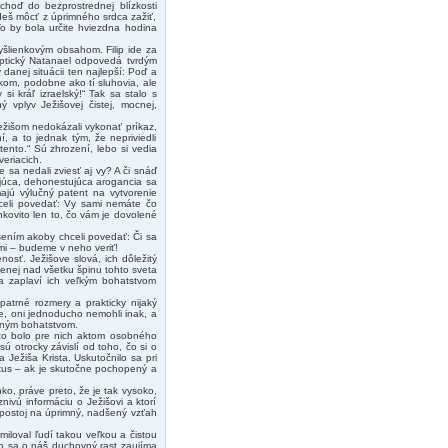
choď do bezprostrednej blízkosti
udeš môcť z úprimného srdca zažiť,
 To by bola určite hviezdna hodina
šlienkovým obsahom. Filip ide za
ptický Natanael odpovedá tvrdým
danej situácii ten najlepší: Poď a
kom, podobne ako tí sluhovia, ale
i kráľ izraelský!“ Tak sa stalo s
ý vplyv Ježišovej čistej, mocnej,
Ježišom nedokázali vykonať príkaz,
í, a to jednak tým, že nepriviedli
tento.“ Sú zhrození, lebo si vedia
eriacich.
 sa nedali zviesť aj vy? A či snáď
ujúca, dehonestujúca arogancia sa
ajú výlučný patent na vytvorenie
chceli povedať: Vy sami nemáte čo
nkovito len to, čo vám je dovolené
dšením akoby chceli povedať: Či sa
ami – budeme v neho veriť!
osť. Ježišove slová, ich dôležitý
senej nad všetku špinu tohto sveta
 a zaplaví ich veľkým bohatstvom
patrné rozmery a prakticky nijaký
ôle, oni jednoducho nemohli inak, a
ovným bohatstvom.
 to bolo pre nich aktom osobného
sú otrocky závislí od toho, čo si o
 Ježiša Krista. Uskutočnilo sa pri
stus – ak je skutočne pochopený a
nko, práve preto, že je tak vysoko,
nivú informáciu o Ježišovi a ktorí
j postoj na úprimný, nadšený vzťah
miloval ľudí takou veľkou a čistou
ko sa o náš duchovný rast zaujíma