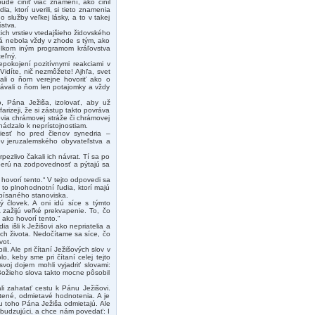
ude činiť viac znamení, ako činil
, ktorí uverili, si tieto znamenia
 služby veľkej lásky, a to v takej
šstva.
ch vrstiev vtedajšieho židovského
rá nebola vždy v zhode s tým, ako
 celkom iným programom kráľovstva
teľný.
nepokojení pozitívnymi reakciami v
 Vidíte, nič nezmôžete! Ajhľa, svet
zali o ňom verejne hovoriť ako o
rávali o ňom len potajomky a vždy
ho, Pána Ježiša, izolovať, aby už
arizeji, že si zástup takto povráva
novia chrámovej stráže či chrámovej
hádzalo k neprístojnostiam.
viesť ho pred členov synedria –
ov jeruzalemského obyvateľstva a
pezlivo čakali ich návrat. Tí sa po
 berú na zodpovednosť a pýtajú sa
hovorí tento.“ V tejto odpovedi sa
to plnohodnotní ľudia, ktorí majú
dpísaného stanoviska.
ný človek. A oni idú síce s týmto
zažijú veľké prekvapenie. To, čo
 ako hovorí tento.“
a išli k Ježišovi ako nepriatelia a
 ich života. Nedočítame sa síce, čo
vot.
. Ale pri čítaní Ježišových slov v
, keby sme pri čítaní celej tejto
 svoj dojem mohli vyjadriť slovami:
 Božieho slova takto mocne pôsobil
li zahatať cestu k Pánu Ježišovi.
tené, odmietavé hodnotenia. A je
ku toho Pána Ježiša odmietajú. Ale
zbudzujúci, a chce nám povedať: I