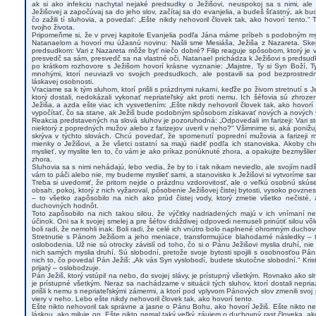
ak si ako infekciu nachytal nejaké predsudky o Ježišovi, neuspokoj sa s nimi, ale 
Ježišovej a započúvaj sa do jeho slov, začítaj sa do evanjelia, a budeš šťastný, ak b
čo zažili tí sluhovia, a povedať: „Ešte nikdy nehovoril človek tak, ako hovorí tento.“
tvojho života.
Pripomeňme si, že v prvej kapitole Evanjelia podľa Jána máme príbeh s podobným my
Natanaelom a hovorí mu úžasnú novinu: Našli sme Mesiáša, Ježiša z Nazareta. Ske
predsudkom: Vari z Nazareta môže byť niečo dobré? Filip reaguje spôsobom, ktorý je v 
presvedč sa sám, presvedč sa na vlastné oči. Natanael prichádza k Ježišovi s predsud
po krátkom rozhovore s Ježišom hovorí krásne vyznanie: „Majstre, Ty si Syn Boží, Ty s
mnohými, ktorí neuviazli vo svojich predsudkoch, ale postavili sa pod bezprostredn
láskavej osobnosti.
Vraciame sa k tým sluhom, ktorí prišli s prázdnymi rukami, keďže po živom stretnutí s 
ktorý dostali, nedokázali vykonať nepriateľský akt proti nemu. Ich šéfovia sú zhrozen
Ježiša, a azda ešte viac ich vysvetlením: „Ešte nikdy nehovoril človek tak, ako hovorí 
vypočítať, čo sa stane, ak Ježiš bude podobným spôsobom získavať nových a nových v
Reakcia predstavených na slová sluhov je pozoruhodná: „Odpovedali im farizeji: Vari ste
niektorý z popredných mužov alebo z farizejov uveril v neho?“ Všimnime si, aká poniž
skrýva v týchto slovách. Chcú povedať, že spomenutí poprední mužovia a farizeji m
mienky o Ježišovi, a že všetci ostatní sa majú riadiť podľa ich stanoviska. Akoby 
myslieť, vy myslite len to, čo vám je ako príkaz ponúknuté zhora, a opakujte bezmyšlie
zhora.
Sluhovia sa s nimi nehádajú, lebo vedia, že by to i tak nikam neviedlo, ale svojím na
vám to páči alebo nie, my budeme myslieť sami, a stanovisko k Ježišovi si vytvoríme s
Treba si uvedomiť, že pritom nejde o prázdnu vzdorovitosť, ale o veľkú osobnú skúsen
obsah, pokoj, ktorý z nich vyžaroval, pôsobenie Ježišovej čistej bytosti, vysoko povzne
– to všetko zapôsobilo na nich ako prúd čistej vody, ktorý zmetie všetko nečisté,
duchovných hodnôt.
Toto zapôsobilo na nich takou silou, že výčitky nadriadených majú v ich vnímaní ne
účinok. Oni sa k svojej smelej a pre šéfov dráždivej odpovedi nemuseli prinútiť silou v
boli radi, že nemohli inak. Boli radi, že celé ich vnútro bolo naplnené ohromným duch
Stretnutie s Pánom Ježišom a jeho meniace, transformujúce blahodarné následky –
oslobodenia. Už nie sú otrocky závislí od toho, čo si o Pánu Ježišovi myslia druhí, nie 
nich samých myslia druhí. Sú slobodní, pretože svoje bytosti spojili s osobnosťou Pána
nich to, čo povedal Pán Ježiš: „Ak vás Syn vyslobodí, budete skutočne slobodní.“ Kri
prijatý – oslobodzuje.
Pán Ježiš, ktorý vstúpil na nebo, do svojej slávy, je prístupný všetkým. Rovnako ako sl
je prístupné všetkým. Neraz sa nachádzame v situácii tých sluhov, ktorí dostali nepriaz
prišli k nemu s nepriateľskými zámermi, a ktorí pod vplyvom Pánových slov zmenili svo
viery v neho. Lebo ešte nikdy nehovoril človek tak, ako hovorí tento.
Ešte nikto nehovoril tak správne a jasne o Pánu Bohu, ako hovorí Ježiš. Ešte nikto ne
láskou, ako miluje on. Ešte nikto nemal taký veľký záujem o duchovný rast človeka, a