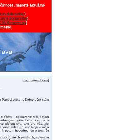
 činnosť, nájdete aktuálne
cavdubravka/
)
avlegionarska/
)
CAVKonventna
)
umenie.
[
na zoznam kázní
]
0
e Pánovi srdcom. Dobrorečte stále
 o očistu – ozdravenie reči, potom
jadrenými myšlienkami. Pán Ježiš
dce sídlom citu, ako pre nás, ale
e vaše srdce, to jest tvoja – moja
ami, potom hovoríme len o tom. Je
 a duchovných piesňach, spievajte