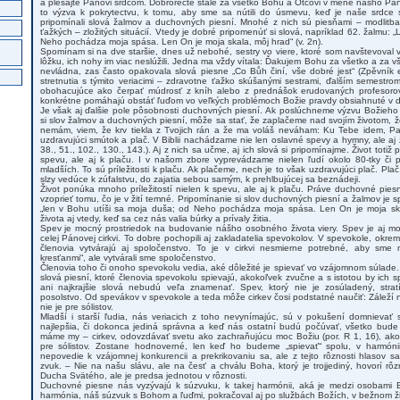
a plesajte Pánovi srdcom. Dobrorečte stále za všetko Bohu a Otcovi v mene nášho Pána 
to výzva k pokrytectvu, k tomu, aby sme sa nútili do úsmevu, keď je naše srdce 
pripomínali slová žalmov a duchovných piesní. Mnohé z nich sú piesňami – modlitbami
ťažkých – zložitých situácií. Vtedy je dobré pripomenúť si slová, napríklad 62. žalmu: 
Neho pochádza moja spása. Len On je moja skala, môj hrad“ (v. 2n).
Spomínam si na dve staršie, dnes už nebohé, sestry vo viere, ktoré som navštevoval
lôžku, ich nohy im viac neslúžili. Jedna ma vždy vítala: Ďakujem Bohu za všetko a za vš
nevládna, zas často opakovala slová piesne „Co Bůh činí, vše dobré jest“ (Zpěvník 
stretnutia s týmito veriacimi – zdravotne ťažko skúšanými sestrami, ďalším semestro
obohacujúce ako čerpať múdrosť z kníh alebo z prednášok erudovaných profesorov
konkrétne pomáhajú obstáť ľuďom vo veľkých problémoch Božie pravdy obsiahnuté v 
Je však aj ďalšie pole pôsobnosti duchovných piesní. Ak poslúchneme výzvu Božieho 
si slov žalmov a duchovných piesní, môže sa stať, že zaplačeme nad svojím životom, ž
nemám, viem, že krv tiekla z Tvojich rán a že ma voláš neváham: Ku Tebe idem, Pan
uzdravujúci smútok a plač. V Biblii nachádzame nie len oslavné spevy a hymny, ale aj 
38., 51., 102., 130., 143.). Aj z nich sa učme, aj ich slová si pripomínajme. Život totiž 
spevu, ale aj k plaču. I v našom zbore vyprevádzame nielen ľudí okolo 80-tky či p
mladších. To sú príležitosti k plaču. Ak plačeme, nech je to však uzdravujúci plač. Pla
slzy vedúce k zúfalstvu, do zajatia sebou samým, k prehlbujúcej sa beznádeji.
Život ponúka mnoho príležitostí nielen k spevu, ale aj k plaču. Práve duchovné p
vzoprieť tomu, čo je v žití temné. Pripomínanie si slov duchovných piesní a žalmov j
„len v Bohu utíši sa moja duša; od Neho pochádza moja spása. Len On je moja sk
života aj vtedy, keď sa cez nás valia búrky a prívaly žitia.
Spev je mocný prostriedok na budovanie nášho osobného života viery. Spev je aj 
celej Pánovej cirkvi. To dobre pochopili aj zakladatelia spevokolov. V spevokole, okrem
členovia vytvárajú aj spoločenstvo. To je v cirkvi nesmierne potrebné, aby sme n
kresťanmi“, ale vytvárali sme spoločenstvo.
Členovia toho či onoho spevokolu vedia, aké dôležité je spievať vo vzájomnom súlade.
slová piesní, ktoré členovia spevokolu spievajú, akokoľvek zvučne a s istotou by ich sp
ani najkrajšie slová nebudú veľa znamenať. Spev, ktorý nie je zosúladený, str
posolstvo. Od spevákov v spevokole a teda môže cirkev čosi podstatné naučiť: Záleží n
nie je pre sólistov.
Mladší i starší ľudia, nás veriacich z toho nevynímajúc, sú v pokušení domnievať s
najlepšia, či dokonca jediná správna a keď nás ostatní budú počúvať, všetko bude 
máme my – cirkev, odovzdávať svetu ako zachraňujúcu moc Božiu (por. R 1, 16), ako ž
pre sólistov. Zostane hodnoverné, len keď ho budeme „spievať“ spolu, v harmón
nepovedie k vzájomnej konkurencii a prekrikovaniu sa, ale z tejto rôznosti hlasov sa
zvuk. – Nie na našu slávu, ale na česť a chválu Boha, ktorý je trojjediný, hovorí rô
Ducha Svätého, ale je predsa jednotou v rôznosti.
Duchovné piesne nás vyzývajú k súzvuku, k takej harmónii, aká je medzi osobami Bo
harmónia, náš súzvuk s Bohom a ľuďmi, pokračoval aj po službách Božích, v bežnom ži