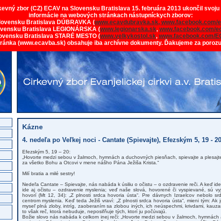
rkevný zbor (CZ) ECAV na Slovensku Bratislava 15. februára 2013 ukončil svoju
informácie na webových stránkach nástupníckych zborov:
lovensku Bratislava DÚBRAVKA (
www.ecavdubravka.sk,
www.facebook.com/e
ovensku Bratislava LEGIONÁRSKA (
www.legionarska.sk
,
www.facebook.com/ec
ovensku Bratislava STARÉ MESTO (
www.velkykostol.sk
,
www.facebook.com/E
tránka (www.ecavba.sk) obsahuje iba archívne dokumenty. Ďakujeme za poroz
Kázne
4. nedeľa po Veľkej noci - Cantate (Spievajte), Efezským 5, 19 - 2
Efezským 5, 19 – 20:
„Hovorte medzi sebou v žalmoch, hymnách a duchovných piesňach, spievajte a plesajt
za všetko Bohu a Otcovi v mene nášho Pána Ježiša Krista.“
Milí bratia a milé sestry!
Nedeľa Cantate – Spievajte, nás nabáda k úsiliu o očistu – o ozdravenie reči. A keď ide
ide aj očistu – ozdravenie myslenia; veď naše slová, hovorené či vyspievané, sú vy
hovorí (Mt 12, 34): „Z plnosti srdca hovoria ústa“. Pre dávnych Izraelcov nebolo sr
centrom myslenia. Keď teda Ježiš vraví: „Z plnosti srdca hovoria ústa“, mieni tým: Ak j
myseľ plná zloby, intríg, zaoberaním sa zlobou iných, ich neúspechmi, krivdami, kauz
to však reč, ktorá nebuduje, neposiľňuje tých, ktorí ju počúvajú.
Božie slovo nás nabáda k celkom inej reči: „Hovorte medzi sebou v žalmoch, hymnách