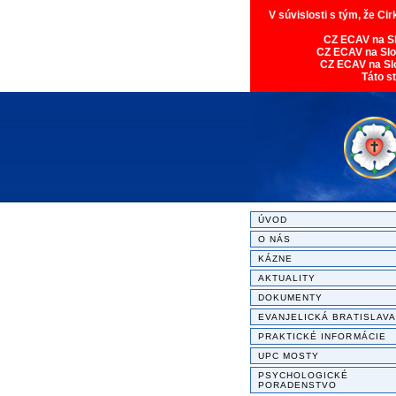
V súvislosti s tým, že Ci
CZ ECAV na S
CZ ECAV na Sl
CZ ECAV na Sl
Táto s
ÚVOD
O NÁS
KÁZNE
AKTUALITY
DOKUMENTY
EVANJELICKÁ BRATISLAVA
PRAKTICKÉ INFORMÁCIE
UPC MOSTY
PSYCHOLOGICKÉ
PORADENSTVO