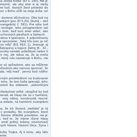
Ježiša Krista“ (Ef 5, 19n). Nie je
smutné, ale aby sme si aj vtedy
 ľudí, ktorých život priviedol do
„Len v Bohu utíši sa moja duša; od
 v domove dôchodcov. Obe boli na
etkých (por. Ef 5,20). Druhá – tiež
evangelický č. 581). Pre mňa boli
m teológie, lebo prinajmenšom tak
 bolo, keď som smel vidieť, ako
duchovných piesňach a žalmoch.
slova k spievaniu, k pripomínaniu
e spoznáme: „Taký hľa som, ja nič
e môj!“ (ES 643, 1). Jestvuje aj
žalospevy a kajúce žalmy (6., 32.,
ponúka nemálo príležitostí nielen k
o nej, ale stáva sa, že aj oveľa
č, ktorý nás nasmeruje k Bohu, nie
iesne sú spôsobom, ako sa môžeme
e spôsobom ako nanovo spoznať, že
ala, môj hrad“, pevný bod nášho
mocným prostriedkom na budovanie
 toho, že tam ľudia spievajú, jeho
eboli iba sólistami, „súkromnými
 Akokoľvek veľké, obsažné by boli
ievali, ak hlasy nie sú v harmónii,
atí svoj náboj, neodovzdá mocné
a súlade, na harmónii; evanjelium
a, že ich životná „melódia“ je tá
v poriadku. No evanjelium, ktoré
ivotne dôležité posolstvo, nie je
ii, keď to, že máme rôzne hlasy
 zrodí jediný, krásny, mnohotvarý
znymi hlasmi, hlasom Otca, Syna i
žej Trojice. Aj k tomu, aby táto
vote.