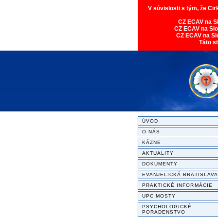
V súvislosti s tým, že Ci
CZ ECAV na S
CZ ECAV na Sl
CZ ECAV na Sl
Táto s
ÚVOD
O NÁS
KÁZNE
AKTUALITY
DOKUMENTY
EVANJELICKÁ BRATISLAVA
PRAKTICKÉ INFORMÁCIE
UPC MOSTY
PSYCHOLOGICKÉ
PORADENSTVO