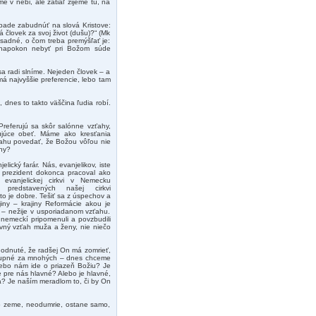
e v nebi, ale zatiaľ žijeme tu, na
pade zabudnúť na slová Kristove:
á človek za svoj život (dušu)?“ (Mk
ásadné, o čom treba premýšľať je:
o napokon nebyť pri Božom súde
 sa radi slníme. Nejeden človek – a
má najvyššie preferencie, lebo tam
, dnes to takto väščina ľudia robí.
referujú sa skôr salónne vzťahy,
ujúce obeť. Máme ako kresťania
vahu povedať, že Božou vôľou nie
ny?
ický farár. Nás, evanjelikov, iste
n prezident dokonca pracoval ako
 evanjelickej cirkvi v Nemecku
od predstavených našej cirkvi
o je dobre. Tešiť sa z úspechov a
jiny – krajiny Reformácie akou je
 – nežije v usporiadanom vzťahu.
í nemeckí pripomenuli a povzbudili
evný vzťah muža a ženy, nie niečo
hodnuté, že radšej On má zomrieť,
 výkupné za mnohých – dnes chceme
ebo nám ide o priazeň Božiu? Je
 pre nás hlavné? Alebo je hlavné,
a? Je naším meradlom to, či by On
 do zeme, neodumrie, ostane samo,