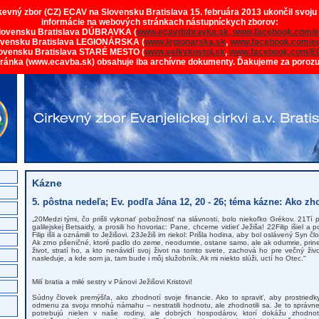
rkevný zbor (CZ) ECAV na Slovensku Bratislava 15. februára 2013 ukončil svoju
informácie na webových stránkach nástupníckych zborov:
lovensku Bratislava DÚBRAVKA (
www.ecavdubravka.sk,
www.facebook.com/e
ovensku Bratislava LEGIONÁRSKA (
www.legionarska.sk
,
www.facebook.com/ec
ovensku Bratislava STARÉ MESTO (
www.velkykostol.sk
,
www.facebook.com/E
tránka (www.ecavba.sk) obsahuje iba archívne dokumenty. Ďakujeme za poroz
Kázne
5. pôstna nedeľa; Ev. podľa Jána 12, 20 - 26; téma kázne: Ako zh
„20Medzi tými, čo prišli vykonať pobožnosť na slávnosti, bolo niekoľko Grékov. 21Tí pris
galilejskej Betsaidy, a prosili ho hovoriac: Pane, chceme vidieť Ježiša! 22Filip išiel 
Filip išli a oznámili to Ježišovi. 23Ježiš im riekol: Prišla hodina, aby bol oslávený Syn 
Ak zrno pšeničné, ktoré padlo do zeme, neodumrie, ostane samo, ale ak odumrie, prines
život, stratí ho, a kto nenávidí svoj život na tomto svete, zachová ho pre večný živ
nasleduje, a kde som ja, tam bude i môj služobník. Ak mi niekto slúži, uctí ho Otec.“
Milí bratia a milé sestry v Pánovi Ježišovi Kristovi!
Súdny človek premýšľa, ako zhodnotí svoje financie. Ako to spraviť, aby prostried
odmenu za svoju mnohú námahu – nestratili hodnotu, ale zhodnotili sa. Je to správne 
potrebujú nielen v naše rodiny, ale dobrých hospodárov, ktorí dokážu zhodno