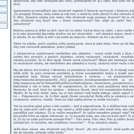
spoločnosti, aby sme nedopadli ako Gréci; potrebujeme ich aj v cirkvi, lebo ešte nie sm
zemi.
Samozrejme pri premýšľaní ako zhodnotiť majetok či financie nechceme v žiadnom prí
„Čo prospeje človeku, keby získal aj celý svet, a stratil by dušu (život)? A akú náhradu d
8, 36n). Zásadná otázka znie nielen: Ako zhodnotiť svoje peniaze, financie? Ale to z
Ako zhodnotiť svoj život? Ako v živote neskrachovať? Ako dôjsť do cieľa? Ak
zahanbený?
Bežnou praxou je držať sa tých, ktorí sú na výslní. Keď je ktosi na výslní, v jeho svelte
je to taka slovenská špecialita (možno nie len slovenská) – volí zásadne stranu, ktorá 
je záruka, že sa môže aj slniť v jej svetle jej úspechu, dostane sa mu z jej výhod.
Alebo na otázku, prečo zastáva určitý postoj povie, dnes je taká doba, dnes sa tak žije
Aby sme nehovorili abstraktne, jeden príklad.
V súčasnosti je zotázňované manželstvo ako základný – nosný vzťah muža a ženy. P
vzťahy bez pevných a jasných záväzkov, vzťahy neviazané, nezáväzné, nevyžad
odvahu povedať, že čo Boh spojil, človek nemá rozlučovať? Máme ako kresťania od
sú nezáväzné vzťahy, ale manželstvo ako základný a nosný, záväzný vzťah muža a že
Nie tak dávno bol zvolený v Nemecku za prezidenta Joachim Gauck. Je to bývalý evanjel
môže tešiť, že pani nemecká premiérka je dcéra evanjelického farára a terajší pá
evanjelický farár. Dostal viaceré blahoželania k zvoleniu – od predstaviteľov
(http://www.ekd.de/presse/pm61_2012_gratulation_bundespraesident.html) aj 
(http://www.ecav.sk/?p=Aktual/AktualStanov/blahozelanie_nemeckemu_prezidentovi) a t
blahoželať k nim si treba. Ale nik nepripomenul, že nectí úrad prezidenta takej kra
Nemecko, že muž, ktorý ho zastáva – dokonca človek, ktorý bol evanjelickým farárom
Myslím, že by bolo dobré, keby mu to boli niektorí naši bratia biskupi, alebo aspoň t
ho. – Pripomenuli mu, že čo Boh spojil, človek nerozlučuj! Božia vôľa je záväzný a p
nezáväzné, salónne, inakšie. Dnes sa však radšej slníme vo svetle mocných.
Tak sa musíme pýtať práve v túto nedeľu – keď si pripomíname, že o Ježišovi bolo roz
ako by malo prísť niečo zlé na celý národ a Ježiš prijal tento údel stratiť dušu ako
premýšľať nad otázkou: Čo je naším meradlom? Je naším meradlom priazeň más? Al
tým podľa čoho sa máme orientovať, to, čo povedia ľudia, ako nás oni budú brať? To je
to, čo by na naše počínanie povedal Pán? – Pán sveta, Pán cirkvi, Pán aj nášho život
súhlasil tým, čo konáme, ako zmýšľame, hovoríme? – To je zásadná otázka.
Ježiš dáva návod, ako zhodnotiť svoj život. Hovorí: „Ak zrno pšeničné, ktoré padlo
ale ak odumrie, prinesie veľkú úrodu.“