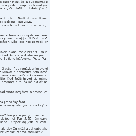
ude zhodnotený, že ja budem mať z
 úrodnú pôdu = dopadni k druhým.
e aby On slúžil a dal dušu (život)
 si ho len užívali, ale dostali sme
eci Božieho kráľovstva.
í, ten si ho uchová pre život večný.
u dušu v Ježišovom zmysle znamená
da povedal svojej duši: Duša, máš
lázon. Ešte tejto noci zomrieš. Ty
voje blaho, svoje benefit – to je
ivot od Boha sme dostali nie preto,
eci Božieho kráľovstva. Preto Pán
a či duše. Pod nenávidením svojej
í: Milovať a nenávidieť tieto slová
emocionálnom vzťahu k niekomu či
lšie. Keď Ježiš hovorí, že máme
ť prednosť a to, čo má byť až na
.
rí stratia svoj život, a predsa ich
ho pre večný život.“
dia masy, ale tým, čo na tvoj/na
emi? Nie práve pri tých biednych,
 služobníci. Pán Ježiš nám dáva
ého... Odpočívaj, jedz, pi, veseľ
i, ale aby On slúžil a dal dušu ako
ruhé vzácne Pánovo zasľúbenie.