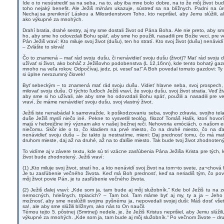
Ide o to nesústrediť sa na seba, na to, aby iba mne bolo dobre, na to že môj život b
toho nejaký benefit. Ale Ježiš mi/nám ukazuje, sústreď sa na blížnych. Padni na
Nechaj sa preniknúť Láskou a Milosrdenstvom Toho, kto neprišiel, aby Jemu slúžili, al
ako výkupné za mnohých.
Drahí bratia, drahé sestry, aj my sme dostali život od Pána Boha. Ale nie preto, aby sme
ho, aby sme ho odovzdali Bohu späť, aby sme ho použili, nasadili pre Božie veci, pre v
Pán Ježiš vraví: Kto miluje svoj život (dušu), ten ho stratí. Kto svoj život (dušu) nenávid
– Zvlášte to slová!
Čo to znamená – mať rád svoju dušu, či nenávidieť svoju dušu (život)? Mať rád svoj
užívať si život, ako boháč z Ježišovho podobenstva (L 12,16nn), kde tento bohatý gaz
mnoho na veľa rokov. Odpočívaj, jedz, pi, veseľ sa!“ A Boh povedal tomuto gazdovi: Ty b
si úplne nerozumný človek!
Byť sebeckým – to znamená mať rád svoju dušu. Vidieť hlavne seba, svoj prospech, s
milovať svoju dušu. O týchto ľuďoch Ježiš vraví, že svoju dušu, svoj život stratia. Veď ž
aby sme si ho užívali, ale aby sme ho odovzdali Bohu späť, použili a nasadili pre v
vraví, že máme nenávidieť svoju dušu, svoj vlastný život.
Ježiš iste nenabádal k samovražde, k poškodzovaniu seba, svojho zdravia, svojho tel
duše Ježiš myslí niečo iné. Pekne to vysvetlil teológ, filozof Tomáš Halík, ktorí hovor
majú v hebrejčine iný význam ako v našej bežnej reči. Nehovoria emóciách, o našom 
niečomu. Skôr ide o to, čo kladiem na prvé miesto, čo na druhé miesto, čo na ďa
nenávidieť svoju dušu – že takto ju nestratíme, mieni: Daj prednosť tomu, čo má ma
druhom mieste, daj až na druhé, až na to ďalšie miesto. Tak bude tvoj život zhodnotený
To vidíme aj v závere textu, kde sú tri vzácne zasľúbenia Pána Ježiša Krista pre tých, kto
život bude zhodnotený. Ježiš vraví:
(1) „Kto miluje svoj život, stratí ho, a kto nenávidí svoj život na tom¬to svete, za¬chová 
Je tu zasľúbenie večného života. Keď má Boh prednosť, keď sa neriadiš tým, čo pove
môj život povie Pán, je tu zasľúbenie večného života.
(2) Ježiš ďalej vraví: „Kde som ja, tam bude aj môj služobník.“ Kde bol Ježiš tu na z
nemocných, hriešnych, trpiacich? – Tam bol. Tam máme byť aj my, ty a ja – Jeho
možnosť, aby sme neslúžili svojmu pyšnému ja, nepovedali svojej duši: Máš dosť všetk
sa!, ale aby sme slúžili blížnym, ako nás to On naučil.
Témou tejto 5. pôstnej (Smrtnej) nedele, je, že Ježiš Kristus neprišiel, aby Jemu slúžil
výkupné za mnohých. „Kde som ja, tam bude aj môj služobník.“ Po večnom živote – d