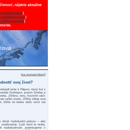
 činnosť, nájdete aktuálne
cavdubravka/
)
avlegionarska/
)
CAVKonventna
)
umenie.
[
na zoznam kázní
]
odnotiť svoj život?
túpili teda k Filipovi, ktorý bol z
a povedal Ondrejovi, potom Ondrej a
človeka. 24Veru, veru, hovorím vám:
ie veľkú úrodu. 25Kto miluje svoj
ot. 26Ak mi niekto slúži, nech ma
ky, ktoré nadobudol prácou – ako
uvažovanie. Ľudí, ktorí to vedia,
tiť nadobudnuté, potrebujeme v