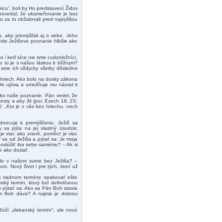
icu“, boli by Ho predstavení Židov
 povedal, že ukameňovanie je bez
o za to obžalovali pred najvyššou
, aby premýšľali aj o sebe. Jeho
 ide Ježišovo poznanie hlbšie ako
e i keď síce nie sme cudzoložníci,
o to je s našou láskou k blížnym?
u sme ich vždycky všetky dôsledne
 hriech. Ako bolo na dosky zákona
 Ho ujíma a umožňuje mu návrat k
 ako naše poznanie. Pán vedel, že
esty a aby žil (por. Ezech 18, 23;
í: „Kto je z vás bez hriechu, nech
dnecuje k premýšľaniu. Ježiš sa
 sa pýta na jej vlastný úsudok;
je viac ako zraniť, pomôcť je viac
 sa od Ježiša a pýtať sa: Je moja
poslúžiť iba sebe samému? – Ak si
 ako dosiaľ.
lo v našom svete bez Ježiša? –
ot. Nový život i pre tých, ktorí už
 riadnom termíne opakovať ešte
ký termín, ktorý bol definitívnou
u pýtať sa: Ako sa Pán Boh stavia
nám Boh dáva? A najmä je dobrou
Boží „dekanský termín“, ale novú