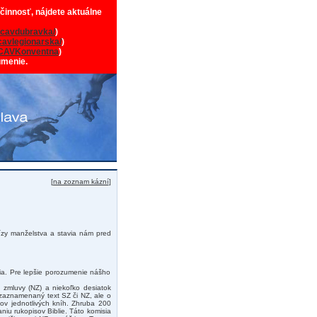
 činnosť, nájdete aktuálne
cavdubravka/
)
avlegionarska/
)
CAVKonventna
)
umenie.
[
na zoznam kázní
]
rízy manželstva a stavia nám pred
ia. Pre lepšie porozumenie nášho
 zmluvy (NZ) a niekoľko desiatok
 zaznamenaný text SZ či NZ, ale o
xtov jednotlivých kníh. Zhruba 200
niu rukopisov Biblie. Táto komisia