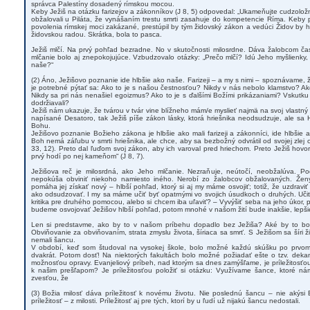
správca Palestíny dosadený rímskou mocou.
Keby Ježiš na otázku farizejov a zákonníkov (J 8, 5) odpovedal: „Ukameňujte cudzoložn
obžalovali u Piláta, že vynášaním trestu smrti zasahuje do kompetencie Ríma. Keby
povolenia rímskej moci zakázané, prestúpil by tým židovský zákon a vedúci Židov by h
židovskou radou. Skrátka, bola to pasca.
Ježiš mlčí. Na prvý pohľad bezradne. No v skutočnosti milosrdne. Dáva žalobcom čas
mlčanie bolo aj znepokojujúce. Vzbudzovalo otázky: „Prečo mlčí? Idú Jeho myšlienky,
naše?“
(2) Áno, Ježišovo poznanie ide hlbšie ako naše. Farizeji – a my s nimi – spoznávame, ž
je potrebné pýtať sa: Ako to je s našou čestnosťou? Nikdy v nás nebolo klamstvo? Ak
Nikdy sa pri nás nenašiel egoizmus? Ako to je s ďalšími Božími prikázaniami? Vskutk
dodržiavali?
Ježiš nám ukazuje, že tvárou v tvár vine blížneho mám/e myslieť najmä na svoj vlastný
napísané Desatoro, tak Ježiš píše zákon lásky, ktorá hriešnika neodsudzuje, ale sa
Bohu.
Ježišovo poznanie Božieho zákona je hlbšie ako mali farizeji a zákonníci, ide hlbšie
Boh nemá záľubu v smrti hriešnika, ale chce, aby sa bezbožný odvrátil od svojej zlej c
33, 12). Preto dal ľuďom svoj zákon, aby ich varoval pred hriechom. Preto Ježiš hovor
prvý hodí po nej kameňom“ (J 8, 7).
Ježišova reč je milosrdná, ako Jeho mlčanie. Nezraňuje, neútočí, neobžalúva. Po
nepokúša obviniť niekoho namiesto iného. Nerobí zo žalobcov obžalovaných. Ženy
pomáha jej získať nový – hlbší pohľad, ktorý si aj my máme osvojiť; totiž, že uzdraviť 
ako odsudzovať. I my sa máme učiť byť opatrnými vo svojich úsudkoch o druhých. Učiť
kritika pre druhého pomocou, alebo si chcem iba uľaviť? – Vyvýšiť seba na jeho úkor, 
budeme osvojovať Ježišov hlbší pohľad, potom mnohé v našom žití bude inakšie, lepšie
Len si predstavme, ako by to v našom príbehu dopadlo bez Ježiša? Aké by to bo
Obviňovanie za obviňovaním, strata zmyslu života, šíriaca sa smrť. S Ježišom sa šíri živ
nemali šancu.
V období, keď som študoval na vysokej škole, bolo možné každú skúšku po prvom
dvakrát. Potom dosť! Na niektorých fakultách bolo možné požiadať ešte o tzv. dekans
možnosťou opravy. Evanjeliový príbeh, nad ktorým sa dnes zamýšľame, je príležitosťo
k našim prešľapom? Je príležitosťou položiť si otázku: Využívame šance, ktoré 
zvesťou, že
(3) Božia milosť dáva príležitosť k novému životu. Nie poslednú šancu – nie akýsi 
príležitosť – z milosti. Príležitosť aj pre tých, ktorí by u ľudí už nijakú šancu nedostali.