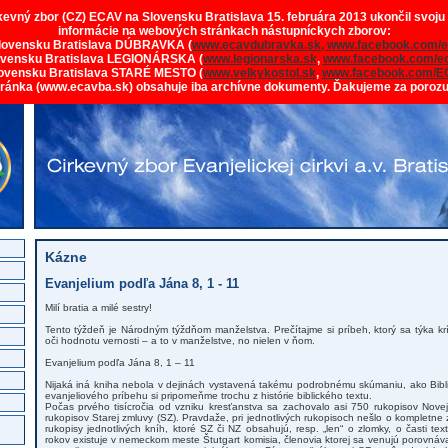
rkevný zbor (CZ) ECAV na Slovensku Bratislava 15. februára 2013 ukončil svoju
informácie na webových stránkach nástupníckych zborov:
lovensku Bratislava DÚBRAVKA (
www.ecavdubravka.sk,
www.facebook.com/e
ovensku Bratislava LEGIONÁRSKA (
www.legionarska.sk
,
www.facebook.com/ec
ovensku Bratislava STARÉ MESTO (
www.velkykostol.sk
,
www.facebook.com/E
tránka (www.ecavba.sk) obsahuje iba archívne dokumenty. Ďakujeme za poroz
Kázne
Evanjelium podľa Jána 8, 1 - 11
Milí bratia a milé sestry!
Tento týždeň je Národným týždňom manželstva. Prečítajme si príbeh, ktorý sa týka k
oči hodnotu vernosti – a to v manželstve, no nielen v ňom.
Evanjelium podľa Jána 8, 1 – 11
Nijaká iná kniha nebola v dejinách vystavená takému podrobnému skúmaniu, ako Bibl
evanjeliového príbehu si pripomeňme trochu z histórie biblického textu.
Počas prvého tisícročia od vzniku kresťanstva sa zachovalo asi 750 rukopisov Novej
rukopisov Starej zmluvy (SZ). Pravdaže, pri jednotlivých rukopisoch nešlo o kompletne
rukopisy jednotlivých kníh, ktoré SZ či NZ obsahujú, resp. „len“ o zlomky, o časti te
rokov existuje v nemeckom meste Štutgart komisia, členovia ktorej sa venujú porovnáva