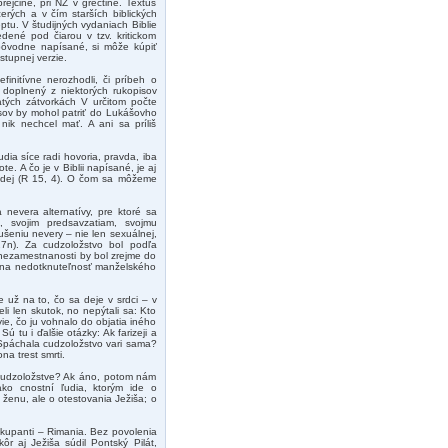
rejčine, pri NZ v gréčtine. Textus
erých a v čím starších biblických
ptu. V študijných vydaniach Biblie
dené pod čiarou v tzv. kritickom
e pôvodne napísané, si môže kúpiť
stupnej verzie.
initívne nerozhodli, či príbeh o
 doplnený z niektorých rukopisov
atých zátvorkách V určitom počte
isov by mohol patriť do Lukášovho
ik nechcel mať. A ani sa príliš
udia síce radi hovoria, pravda, iba
te. A čo je v Biblii napísané, je aj
ádej (R 15, 4). O čom sa môžeme
nevera alternatívy, pre ktoré sa
svojim predsavzatiam, svojmu
šeniu nevery – nie len sexuálnej,
 27n). Za cudzoložstvo bol podľa
 nezamestnanosti by bol zrejme do
je na nedotknuteľnosť manželského
 už na to, čo sa deje v srdci – v
eli len skutok, no nepýtali sa: Kto
ie, čo ju vohnalo do objatia iného
 tu i ďalšie otázky: Ak farizeji a
? Spáchala cudzoložstvo vari sama?
a trest smrti.
i cudzoložstve? Ak áno, potom nám
ako cnostní ľudia, ktorým ide o
o ženu, ale o otestovania Ježiša; o
okupanti – Rimania. Bez povolenia
r aj Ježiša súdil Pontský Pilát,