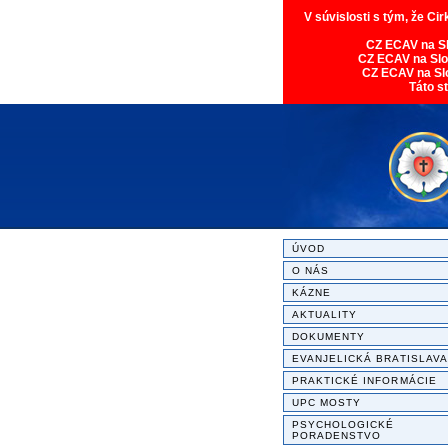
V súvislosti s tým, že Ci
CZ ECAV na S
CZ ECAV na Sl
CZ ECAV na Sl
Táto s
ÚVOD
O NÁS
KÁZNE
AKTUALITY
DOKUMENTY
EVANJELICKÁ BRATISLAVA
PRAKTICKÉ INFORMÁCIE
UPC MOSTY
PSYCHOLOGICKÉ
PORADENSTVO