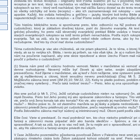
zostavila tzv. textus receptus – originálny text Písma svätého: pri SZ v pôvodnej heb
receptus je ten text, ktorý sa nachádza vo väčšine biblických rukopisov. Čím vo viac
rukopisoch sa ten – ktorý verš nachádzal, tým mal väčšiu šancu dostať sa do textu rece
sú všetky odchýlky od textu (receptu) – ako ich zaznamenávajú iné rukopisy – uve
aparáte. Každý, kto ovláda hebrejčinu a gréčtinu – jazyky, ktorými boli knihy Bibli
najautentickejší text – textus receptus – a čítať Písmo sväté podľa jeho najvernejšej do
Túto históriu biblického textu si spomíname preto, lebo odborníci na NZ podnes def
cudzoložnici, ktorý je základom dnešnej kázne, patrí do Jánovho evanjelia. Ak text
gréckej pôvodiny, ho preto náš slovenský evanjelický preklad Biblie uvádza v hran
starých evanjeliových rukopisov sa totiž tento príbeh nenachádza. Podľa iných rukop
evanjelia. Tak sa zdá, sťa by tento príbeh nebol nikde celkom doma, ako by ho n
nečudujeme. Veď kto by chcel mať doma cudzoložstvo?
Téma cudzoložstva je viac ako chúlostivá, ak nie priam pikantná. Je to téma, o ktorej ľ
vtedy, ak sa to netýka ich. Biblia, i tento jej príbeh, sa nás však týka. Je aj o našom živo
nám na poučenie napísané, aby sme skrze trpezlivosť a skrze útechu Písem mali n
poučiť z príbehu o cudzoložnici?
(1) Stavia nám pred oči vzácnu hodnotu vernosti. Nielen v manželstve sú vernosť a 
denne rozhodujeme. Neverný môže byť človek aj sám sebe, svojim zásadám, 
presvedčeniu. Keď žijeme v manželstve, ale aj keď v ňom nežijeme, sme vystavení poku
ale aj myšlienkovej a citovej, ktoré sexuálnu neveru predchádzajú (čítaj: Mt 5,
Mojžišovho zákona trest smrti (3M 20,10; 5M 22, 22). Keby to platilo podnes, problém
značnej miery vyriešený... Prečo taká tvrdosť trestu? – Preto, lebo aj ona upozorňu
zväzku.
Ako sme počuli (z Mt 5, 27n), Ježiš vzťahuje cudzoložstvo nielen na vykonaný čin, ale
mysli človeka. Preto bol Jeho postoj iný ako správanie zákonníkov a farizejov. Títo vid
vie, prečo oná žena konala tak ako konala? Kto vie, ako vyzeralo jej manželstvo? Kto v
muža? – Možno práve to, že od vlastného manžela sa jej lásky a prijatia nedostávalo. Sú
zákonníci priviedli ženu pristihnutú pri cudzoložstve, prečo nepriviedli aj onoho muža
Podľa židovského zákona mal byť súdený aj inkriminovaný muž. Obom patril podľa zákon
Ešte čosi: Viete si predstaviť, čo musí podniknúť ten, kto chce niekoho pristihnúť pr
farizeji a zákonníci musia pripadať skôr ako banda sliedičov – špiónov, a nie 
spravodlivosť. A tak sa zdá, ba je to viac než isté, že tu nejde ani o spravodlivosť, ani 
to, aby Ho zákonníci a farizeji verejne priviedli do úzkych.
V čase Ježišovho pozemského pôsobenia povoľovali Židom v Palestíne trest smrti jej 
zástupcu rímskeho cisára bolo Židom zakázané kohosi odsúdiť na smrť. Preto neskô