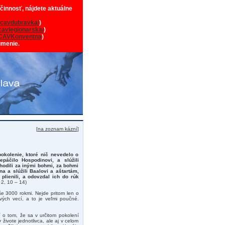
 činnosť, nájdete aktuálne
cavdubravka/
)
avlegionarska/
)
CAVKonventna
)
umenie.
[
na zoznam kázní
]
okolenie, ktoré nič nevedelo o
epáčilo Hospodinovi, a slúžili
chodili za inými bohmi, za bohmi
na a slúžili Baalovi a aštartám,
 plienili, a odovzdal ich do rúk
2, 10 – 14)
še 3000 rokmi. Nejde pritom len o
vých vecí, a to je veľmi poučné.
í o tom, že sa v určitom pokolení
 živote jednotlivca, ale aj v celom