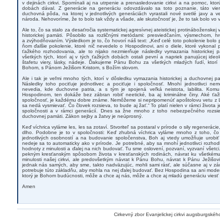
v dejinách cirkvi. Spomínali aj na utrpenie a prenasledovanie cirkvi a na pomoc, ktor
dobách dával. Z generácie na generáciu odovzdávalo sa toto poznanie, táto vier
duchovná pôda, na ktorej v jednotlivých generáciách vyrastali nové svetlé javy a ve
národa. Nehovoríme, že to bolo tak vždy a všade, ale skutočnosť je, že to tak bolo vo v
Ale to, čo sa stalo za desaťročia systematickej agresívnej ateistickej protináboženskej
historickej pamäti. Pôsobilo sa rozličnými metódami: presviedčaním, výsmechom, h
a zvýhodňovaním. Výsledkom je to, čo hovorí náš text: „Keď celé toto pokolenie bolo p
ňom ďalšie pokolenie, ktoré nič nevedelo o Hospodinovi, ani o diele, ktoré vykonal pr
ťažkého rozhodovania, ale to nijako nezmierňuje následky vymazania historicke
všetkých tých, ktorí aj v tých ťažkých dobách ostali pevní a napriek panujúcej ideol
štafetu viery, lásky, nádeje. Ďakujeme Pánu Bohu za všetkých mladých ľudí, ktor
Bohom, s Pánom Ježišom Kristom, s Božím slovom.
Ale i tak je veľmi mnoho tých, ktorí v dôsledku vymazania historickej a duchovnej p
Následky toho pociťuje jednotlivec a pociťuje i spoločnosť. Mnohí jednotlivci nemô
nevedia, kde duchovne patria, a s tým je spojená veľká neistota, labilita. Ko
Hospodinom, ten dokáže bez zábran robiť neetické, ba aj kriminálne činy. Aké ťa
spoločnosť, je každému dobre známe. Nemôžeme si nepripomenúť apoštolovu vetu z L
sa nedá vysmievať. Čo človek rozsieva, to bude aj žať.“ To platí nielen v rámci života j
spoločnosti a v rámci generácií. Dnes sa žne mnoho z toho nebezpečného rozsiev
duchovnej pamäti. Zákon sejby a žatvy je neúprosný.
Keď víchrica vyláme les, les sa zotaví. Stvoriteľ sa postaral v prírode o sily regeneráci
dlho. Podobne je to v spoločnosti: Keď zhubná víchrica vyláme mnoho z toho, čo 
jednotlivých osobností a na budovanie spoločenstva, Boh aj vtedy umožňuje urobiť n
nedeje sa to automaticky ako v prírode. Je potrebné, aby sa mnohí jednotlivci rozhod
hodnoty z minulosti a ďalej na nich budovať. Tu sme oslovení, pozvaní, vyzvaní všetci. 
pekným kresťanským spôsobom života v kresťanských rodinách, návrat ku všetkém
minulosti našej cirkvi, ale predovšetkým návrat k Pánu Bohu, návrat k Pánu Ježišovi 
jednak nás samých, aby sme, takto nadväzujúc, mohli sami rásť, ale súčasne aj v zá
potrebuje túto základňu, aby mohla na nej ďalej budovať. Bez Hospodina sa ani mode
ktorý je Bohom budúcnosti, môže a chce aj nás, môže a chce aj mladú generáciu viesť
Amen
Cirkevný zbor Evanjelickej cirkvi augsburgskéh