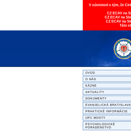
V súvislosti s tým, že Ci
CZ ECAV na S
CZ ECAV na Sl
CZ ECAV na Sl
Táto s
ÚVOD
O NÁS
KÁZNE
AKTUALITY
DOKUMENTY
EVANJELICKÁ BRATISLAVA
PRAKTICKÉ INFORMÁCIE
UPC MOSTY
PSYCHOLOGICKÉ
PORADENSTVO