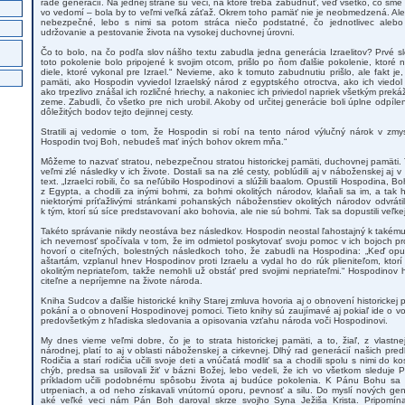
rade generácií. Na jednej strane sú veci, na ktoré treba zabudnúť, veď všetko, čo sme p
vo vedomí – bola by to veľmi veľká záťaž. Okrem toho pamäť nie je neobmedzená. Ale 
nebezpečné, lebo s nimi sa potom stráca niečo podstatné, čo jednotlivec alebo
udržovanie a pestovanie života na vysokej duchovnej úrovni.
Čo to bolo, na čo podľa slov nášho textu zabudla jedna generácia Izraelitov? Prvé s
toto pokolenie bolo pripojené k svojim otcom, prišlo po ňom ďalšie pokolenie, ktoré 
diele, ktoré vykonal pre Izrael.“ Nevieme, ako k tomuto zabudnutiu prišlo, ale fakt j
pamäti, ako Hospodin vyviedol Izraelský národ z egyptského otroctva, ako ich viedol
ako trpezlivo znášal ich rozličné hriechy, a nakoniec ich priviedol napriek všetkým pre
zeme. Zabudli, čo všetko pre nich urobil. Akoby od určitej generácie boli úplne odpílen
dôležitých bodov tejto dejinnej cesty.
Stratili aj vedomie o tom, že Hospodin si robí na tento národ výlučný nárok v zmy
Hospodin tvoj Boh, nebudeš mať iných bohov okrem mňa.“
Môžeme to nazvať stratou, nebezpečnou stratou historickej pamäti, duchovnej pamäti. T
veľmi zlé následky v ich živote. Dostali sa na zlé cesty, poblúdili aj v náboženskej aj 
text. „Izraelci robili, čo sa neľúbilo Hospodinovi a slúžili baalom. Opustili Hospodina, Bo
z Egypta, a chodili za inými bohmi, za bohmi okolitých národov, klaňali sa im, a tak 
niektorými príťažlivými stránkami pohanských náboženstiev okolitých národov odvrátil
k tým, ktorí sú síce predstavovaní ako bohovia, ale nie sú bohmi. Tak sa dopustili veľk
Takéto správanie nikdy neostáva bez následkov. Hospodin neostal ľahostajný k takému
ich nevernosť spočívala v tom, že im odmietol poskytovať svoju pomoc v ich bojoch pr
hovorí o citeľných, bolestných následkoch toho, že zabudli na Hospodina: „Keď opust
aštartám, vzplanul hnev Hospodinov proti Izraelu a vydal ho do rúk plieniteľom, ktorí i
okolitým nepriateľom, takže nemohli už obstáť pred svojimi nepriateľmi.“ Hospodinov h
citeľne a nepríjemne na živote národa.
Kniha Sudcov a ďalšie historické knihy Starej zmluva hovoria aj o obnovení historickej 
pokání a o obnovení Hospodinovej pomoci. Tieto knihy sú zaujímavé aj pokiaľ ide o von
predovšetkým z hľadiska sledovania a opisovania vzťahu národa voči Hospodinovi.
My dnes vieme veľmi dobre, čo je to strata historickej pamäti, a to, žiaľ, z vlastnej
národnej, platí to aj v oblasti náboženskej a cirkevnej. Dlhý rad generácií našich pr
Rodičia a starí rodičia učili svoje deti a vnúčatá modliť sa a chodili spolu s nimi do k
chýb, predsa sa usilovali žiť v bázni Božej, lebo vedeli, že ich vo všetkom sleduje
príkladom učili podobnému spôsobu života aj budúce pokolenia. K Pánu Bohu sa ob
utrpeniach, a od neho získavali vnútornú oporu, pevnosť a silu. Do myslí nových gen
aké veľké veci nám Pán Boh daroval skrze svojho Syna Ježiša Krista. Pripomínal