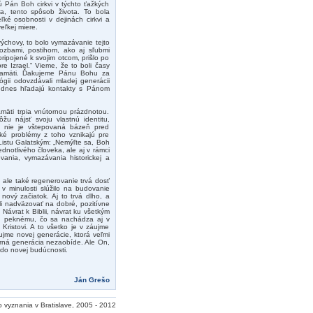
ú Pán Boh cirkvi v týchto ťažkých
a, tento spôsob života. To bola
ľké osobnosti v dejinách cirkvi a
eľkej miere.
 výchovy, to bolo vymazávanie tejto
rozbami, postihom, ako aj sľubmi
ripojené k svojim otcom, prišlo po
e Izrael.“ Vieme, že to boli časy
j pamäti. Ďakujeme Pánu Bohu za
ógii odovzdávali mladej generácii
í dnes hľadajú kontakty s Pánom
amäti trpia vnútornou prázdnotou.
žu nájsť svoju vlastnú identitu,
mu nie je vštepovaná bázeň pred
žké problémy z toho vznikajú pre
istu Galatským: „Nemýľte sa, Boh
ednotlivého človeka, ale aj v rámci
ania, vymazávania historickej a
e, ale také regenerovanie trvá dosť
v minulosti slúžilo na budovanie
ový začiatok. Aj to trvá dlho, a
li nadväzovať na dobré, pozitívne
Návrat k Biblii, návrat ku všetkým
u peknému, čo sa nachádza aj v
Kristovi. A to všetko je v záujme
ujme novej generácie, ktorá veľmi
rná generácia nezaobíde. Ale On,
 do novej budúcnosti.
Ján Grešo
o vyznania v Bratislave, 2005 - 2012