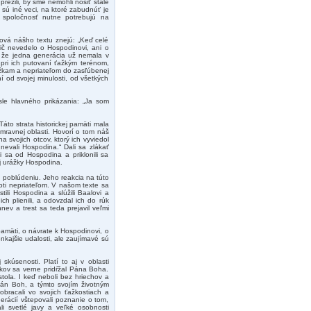
režili, by sme nemohli nosiť stále
sú iné veci, na ktoré zabudnúť je
 spoločnosť nutne potrebujú na
lová nášho textu znejú: „Keď celé
nič nevedelo o Hospodinovi, ani o
e, že jedna generácia už nemala v
 pri ich putovaní ťažkým terénom,
kážkam a nepriateľom do zasľúbenej
í od svojej minulosti, od všetkých
sle hlavného prikázania: „Ja som
áto strata historickej pamäti mala
v mravnej oblasti. Hovorí o tom náš
ha svojich otcov, ktorý ich vyviedol
hnevali Hospodina.“ Dali sa zlákať
i sa od Hospodina a priklonili sa
ej urážky Hospodina.
 poblúdeniu. Jeho reakcia na túto
oti nepriateľom. V našom texte sa
ili Hospodina a slúžili Baalovi a
ch plienili, a odovzdal ich do rúk
nev a trest sa teda prejavil veľmi
pamäti, o návrate k Hospodinovi, o
kajšie udalosti, ale zaujímavé sú
 skúsenosti. Platí to aj v oblasti
edkov sa verne pridŕžal Pána Boha.
ostola. I keď neboli bez hriechov a
 Pán Boh, a týmto svojím životným
racali vo svojich ťažkostiach a
erácií vštepovali poznanie o tom,
i svetlé javy a veľké osobnosti