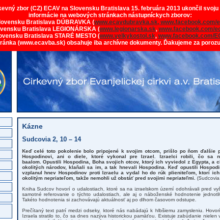
rkevný zbor (CZ) ECAV na Slovensku Bratislava 15. februára 2013 ukončil svoju
informácie na webových stránkach nástupníckych zborov:
lovensku Bratislava DÚBRAVKA (
www.ecavdubravka.sk,
www.facebook.com/e
ovensku Bratislava LEGIONÁRSKA (
www.legionarska.sk
,
www.facebook.com/ec
ovensku Bratislava STARÉ MESTO (
www.velkykostol.sk
,
www.facebook.com/E
tránka (www.ecavba.sk) obsahuje iba archívne dokumenty. Ďakujeme za poroz
Kázne
Sudcovia 2, 10 – 14
Keď celé toto pokolenie bolo pripojené k svojim otcom, prišlo po ňom ďalšie p
Hospodinovi, ani o diele, ktoré vykonal pre Izrael. Izraelci robili, čo sa n
baalom. Opustili Hospodina, Boha svojich otcov, ktorý ich vyviedol z Egypta, a 
okolitých národov, klaňali sa im, a tak hnevali Hospodina. Keď opustili Hospodi
vzplanul hnev Hospodinov proti Izraelu a vydal ho do rúk plieniteľom, ktorí ich
okolitým nepriateľom, takže nemohli už obstáť pred svojimi nepriateľmi.
(Sudcovia 
Kniha Sudcov hovorí o udalostiach, ktoré sa na izraelskom území odohrávali pred vy
samotné referovanie o týchto udalostiach, ale aj o náboženské hodnotenie jednotli
Takéto hodnotenia si zachovávajú aktuálnosť aj po dlhom časovom odstupe.
Prečítaný text patrí medzi odseky, ktoré nás nabádajú k hlbšiemu zamysleniu. Hovor
Izraela stratilo to, čo sa dnes nazýva historickou pamäťou. Existuje zabúdanie nielen v