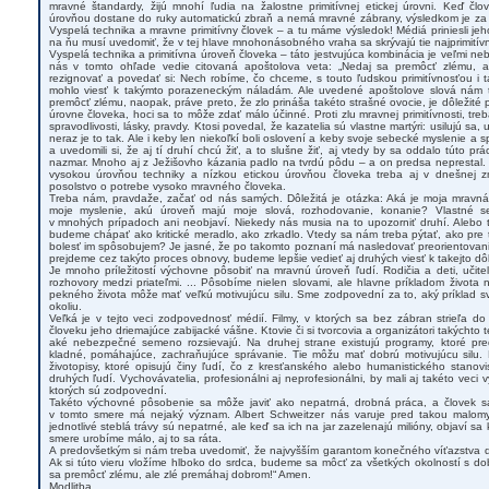
mravné štandardy, žijú mnohí ľudia na žalostne primitívnej etickej úrovni. Keď člo
úrovňou dostane do ruky automatickú zbraň a nemá mravné zábrany, výsledkom je za k
Vyspelá technika a mravne primitívny človek – a tu máme výsledok! Médiá priniesli jeho
na ňu musí uvedomiť, že v tej hlave mnohonásobného vraha sa skrývajú tie najprimitívn
Vyspelá technika a primitívna úroveň človeka – táto jestvujúca kombinácia je veľmi n
nás v tomto ohľade vedie citovaná apoštolova veta: „Nedaj sa premôcť zlému, a
rezignovať a povedať si: Nech robíme, čo chceme, s touto ľudskou primitívnosťou i 
mohlo viesť k takýmto porazeneckým náladám. Ale uvedené apoštolove slová nám 
premôcť zlému, naopak, práve preto, že zlo prináša takéto strašné ovocie, je dôležité
úrovne človeka, hoci sa to môže zdať málo účinné. Proti zlu mravnej primitívnosti, tr
spravodlivosti, lásky, pravdy. Ktosi povedal, že kazatelia sú vlastne martýri: usilujú sa,
neraz je to tak. Ale i keby len niekoľkí boli oslovení a keby svoje sebecké myslenie a 
a uvedomili si, že aj tí druhí chcú žiť, a to slušne žiť, aj vtedy by sa oddalo túto p
nazmar. Mnoho aj z Ježišovho kázania padlo na tvrdú pôdu – a on predsa neprestal. 
vysokou úrovňou techniky a nízkou etickou úrovňou človeka treba aj v dnešnej 
posolstvo o potrebe vysoko mravného človeka.
Treba nám, pravdaže, začať od nás samých. Dôležitá je otázka: Aká je moja mrav
moje myslenie, akú úroveň majú moje slová, rozhodovanie, konanie? Vlastné s
v mnohých prípadoch ani neobjaví. Niekedy nás musia na to upozorniť druhí. Alebo to 
budeme chápať ako kritické meradlo, ako zrkadlo. Vtedy sa nám treba pýtať, ako pre 
bolesť im spôsobujem? Je jasné, že po takomto poznaní má nasledovať preorientovani
prejdeme cez takýto proces obnovy, budeme lepšie vedieť aj druhých viesť k takejto dô
Je mnoho príležitostí výchovne pôsobiť na mravnú úroveň ľudí. Rodičia a deti, učitelia
rozhovory medzi priateľmi. ... Pôsobíme nielen slovami, ale hlavne príkladom života n
pekného života môže mať veľkú motivujúcu silu. Sme zodpovední za to, aký príklad s
okoliu.
Veľká je v tejto veci zodpovednosť médií. Filmy, v ktorých sa bez zábran strieľa d
človeku jeho driemajúce zabijacké vášne. Ktovie či si tvorcovia a organizátori takýcht
aké nebezpečné semeno rozsievajú. Na druhej strane existujú programy, ktoré pred
kladné, pomáhajúce, zachraňujúce správanie. Tie môžu mať dobrú motivujúcu silu.
životopisy, ktoré opisujú činy ľudí, čo z kresťanského alebo humanistického stanov
druhých ľudí. Vychovávatelia, profesionálni aj neprofesionálni, by mali aj takéto veci
ktorých sú zodpovední.
Takéto výchovné pôsobenie sa môže javiť ako nepatrná, drobná práca, a človek s
v tomto smere má nejaký význam. Albert Schweitzer nás varuje pred takou malom
jednotlivé steblá trávy sú nepatrné, ale keď sa ich na jar zazelenajú milióny, objaví sa 
smere urobíme málo, aj to sa ráta.
A predovšetkým si nám treba uvedomiť, že najvyšším garantom konečného víťazstva do
Ak si túto vieru vložíme hlboko do srdca, budeme sa môcť za všetkých okolností s dob
sa premôcť zlému, ale zlé premáhaj dobrom!“ Amen.
Modlitba