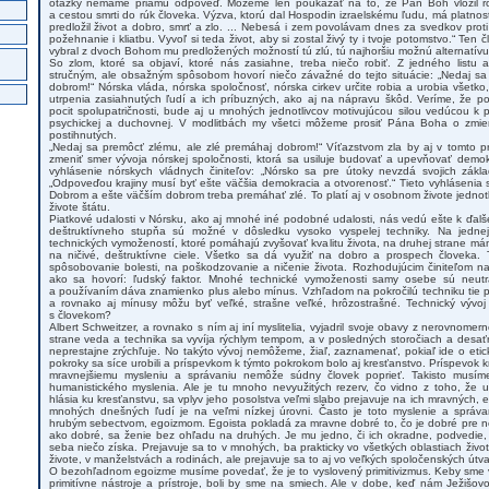
otázky nemáme priamu odpoveď. Môžeme len poukázať na to, že Pán Boh vložil ro
a cestou smrti do rúk človeka. Výzva, ktorú dal Hospodin izraelskému ľudu, má platnosť
predložil život a dobro, smrť a zlo. ... Nebesá i zem povolávam dnes za svedkov proti v
požehnanie i kliatbu. Vyvoľ si teda život, aby si zostal živý ty i tvoje potomstvo.“ Ten č
vybral z dvoch Bohom mu predložených možností tú zlú, tú najhoršiu možnú alternatív
So zlom, ktoré sa objaví, ktoré nás zasiahne, treba niečo robiť. Z jedného listu a
stručným, ale obsažným spôsobom hovorí niečo závažné do tejto situácie: „Nedaj sa
dobrom!“ Nórska vláda, nórska spoločnosť, nórska cirkev určite robia a urobia všetko,
utrpenia zasiahnutých ľudí a ich príbuzných, ako aj na nápravu škôd. Veríme, že poci
pocit spolupatričnosti, bude aj u mnohých jednotlivcov motivujúcou silou vedúcou k po
psychickej a duchovnej. V modlitbách my všetci môžeme prosiť Pána Boha o zmier
postihnutých.
„Nedaj sa premôcť zlému, ale zlé premáhaj dobrom!“ Víťazstvom zla by aj v tomto p
zmeniť smer vývoja nórskej spoločnosti, ktorá sa usiluje budovať a upevňovať demok
vyhlásenie nórskych vládnych činiteľov: „Nórsko sa pre útoky nevzdá svojich zákla
„Odpoveďou krajiny musí byť ešte väčšia demokracia a otvorenosť.“ Tieto vyhlásenia s
Dobrom a ešte väčším dobrom treba premáhať zlé. To platí aj v osobnom živote jednot
živote štátu.
Piatkové udalosti v Nórsku, ako aj mnohé iné podobné udalosti, nás vedú ešte k ďalš
deštruktívneho stupňa sú možné v dôsledku vysoko vyspelej techniky. Na jedn
technických vymožeností, ktoré pomáhajú zvyšovať kvalitu života, na druhej strane má
na ničivé, deštruktívne ciele. Všetko sa dá využiť na dobro a prospech človeka.
spôsobovanie bolesti, na poškodzovanie a ničenie života. Rozhodujúcim činiteľom na
ako sa hovorí: ľudský faktor. Mnohé technické vymoženosti samy osebe sú neutr
a používaním dáva znamienko plus alebo mínus. Vzhľadom na pokročilú techniku tie p
a rovnako aj mínusy môžu byť veľké, strašne veľké, hrôzostrašné. Technický vývoj
s človekom?
Albert Schweitzer, a rovnako s ním aj iní myslitelia, vyjadril svoje obavy z nerovnome
strane veda a technika sa vyvíja rýchlym tempom, a v posledných storočiach a desať
neprestajne zrýchľuje. No takýto vývoj nemôžeme, žiaľ, zaznamenať, pokiaľ ide o etic
pokroky sa síce urobili a príspevkom k týmto pokrokom bolo aj kresťanstvo. Príspevok 
mravnejšiemu mysleniu a správaniu nemôže súdny človek poprieť. Takisto musíme
humanistického myslenia. Ale je tu mnoho nevyužitých rezerv, čo vidno z toho, že u
hlásia ku kresťanstvu, sa vplyv jeho posolstva veľmi slabo prejavuje na ich mravných, e
mnohých dnešných ľudí je na veľmi nízkej úrovni. Často je toto myslenie a správ
hrubým sebectvom, egoizmom. Egoista pokladá za mravne dobré to, čo je dobré pre n
ako dobré, sa ženie bez ohľadu na druhých. Je mu jedno, či ich okradne, podvedie, 
seba niečo získa. Prejavuje sa to v mnohých, ba prakticky vo všetkých oblastiach život
živote, v manželstvách a rodinách, ale prejavuje sa to aj vo veľkých spoločenských útv
O bezohľadnom egoizme musíme povedať, že je to vyslovený primitivizmus. Keby sme v
primitívne nástroje a prístroje, boli by sme na smiech. Ale v dobe, keď nám Ježišo