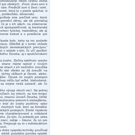
zhodovanie medzi cestou života
 pre všetkých: „Pozri: dnes som ti
ám. Predložil som ti život i smrť,
lovek, ktorý to v piatok spáchal, si
u, protibožskú, démonskú.
poštola sme prečítali vetu, ktorá
 premôcť zlému, ale zlé premáhaj
 čo je v ich silách, na zmiernenie
t spolupatričnosti, aj kresťanský
moci fyzickej, materiálnej, ale aj
nenie bolesti a o potešenie pre
rípade bolo, keby sa mu podarilo
raciu. Dôležité je v tomto ohľade
dných demokratických princípov.“
ú v súlade s tým, čo učí apoštol:
livého človeka, aj v spoločenskom
ej úvahe. Zločiny takéhoto vysoko
ej strane máme radosť z nových
me strach z ich možného zneužitia
 To isté všetko sa dá zneužiť na
 týchto vážkach je človek, alebo,
álne. Človek im svojím postojom
lusy môžu byť veľké, blahodarné,
 sa zrejme nedá zastaviť, ale čo
rného vývoja oboch vecí. Na jednej
ročiach, ba rokoch, sa toto tempo
kú, mravnú úroveň človeka. Určité
kresťanstva smerom k etickejšiemu,
 brať do úvahy pozitívny vplyv
 mnohých ľudí, ktorí sa formálne
tických postojoch. Etické myslenie
anie charakterizované a ovládané
eho. Za tým, čo pokladá pre seba
zraní, zabije – hlavne, že on pre
a. Prejavuje sa to v individuálnom
aroch.
 dobe vyspelej techniky používali
vo etické posolstvo ponúka vysoké