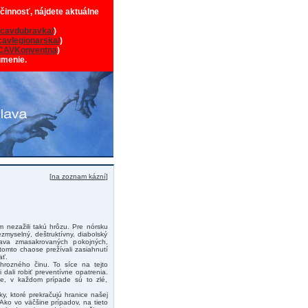
 činnosť, nájdete aktuálne
cavdubravka/
)
avlegionarska/
)
CAVKonventna
)
umenie.
[
na zoznam kázní
]
m nezažili takú hrôzu. Pre nórsku
zmyselný, deštruktívny, diabolský
tava zmasakrovaných pokojných,
omto chaose prežívali zasiahnutí
ať.
o hrozného činu. To síce na tejto
dali robiť preventívne opatrenia.
lne, v každom prípade sú to zlé,
y, ktoré prekračujú hranice našej
Ako vo väčšine prípadov, na tieto