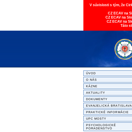
V súvislosti s tým, že Ci
CZ ECAV na S
CZ ECAV na Sl
CZ ECAV na Sl
Táto s
ÚVOD
O NÁS
KÁZNE
AKTUALITY
DOKUMENTY
EVANJELICKÁ BRATISLAVA
PRAKTICKÉ INFORMÁCIE
UPC MOSTY
PSYCHOLOGICKÉ
PORADENSTVO