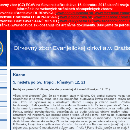
rkevný zbor (CZ) ECAV na Slovensku Bratislava 15. februára 2013 ukončil svoju
informácie na webových stránkach nástupníckych zborov:
lovensku Bratislava DÚBRAVKA (
www.ecavdubravka.sk,
www.facebook.com/e
ovensku Bratislava LEGIONÁRSKA (
www.legionarska.sk
,
www.facebook.com/ec
ovensku Bratislava STARÉ MESTO (
www.velkykostol.sk
,
www.facebook.com/E
tránka (www.ecavba.sk) obsahuje iba archívne dokumenty. Ďakujeme za poroz
Kázne
5. nedeľa po Sv. Trojici, Rímskym 12, 21
Nedaj sa premôcť zlému, ale zlé premáhaj dobrom!
(Rímskym 12, 21)
Všetci sme zhrození tým, čo sa v piatok stalo v Nórsku. Od druhej svetovej vojny ta
spoločnosť je to veľký otras, keď do pokojného budovania života zasiahne takýto ne
čin. Hrôzu to vyvoláva aj v ostatných štátoch Európy a celého sveta. Preds
bezbranných ľudí vyvoláva v každom súdnom človeku šok. Ťažko si predstaviť, čo v t
ľudia, ranení, usmrtení. Zármutok príbuzných, najmä rodičov, súrodencov sa nedá opís
Polícia, politici, psychológovia, sociológovia sa budú usilovať objaviť motívy toht
katastrofe nič nezmení, ale poznať korene treba už kvôli tomu, aby sa do budúcnosti 
Nech by objavené alebo tušené motívy boli akékoľvek, či racionálne, či iracioná
deštruktívne, démonské motívy. Zlo sa tu prejavilo vo svojej nahote a otrasnej hrôze.
U človeka, ktorý ráta s vyššou skutočnosťou, ktorý ráta s Bohom, sa objavujú aj otázk
skúsenosti, takzvané metafyzické otázky typu: Prečo? Pane Bože, prečo sa to stalo? 