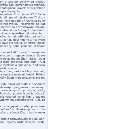
vek s takouto primitívnou etickou
rátky čas takmer stovka mŕtvych.
 fotografiu. Človek si pri pohľade
ejšie myšlienky.
ebezpečná. Čo s tým robiť? K čomu
le zlé premáhaj dobrom!“? Azda
tak nikto nepohne? Človeka by to
to nedovoľujú. Nesmieme sa dať
 pracovať na pozdvihovaní mravnej
eba vkladať do ľudských hláv dobro
 usilujú, a výsledkov tak málo. Áno,
správanie nahradili ohľaduplnosťou
rácu konať, hoci mnoho z nej vyjde
Práve pre ten veľký rozdiel medzi
zmenenej dobe prinášať Ježišovo
ná úroveň? Akú mravnú úroveň má
ebectvo a egocentrizmus človek
objavíme pri čítaní Biblie, ak ju
to moje sebectvo trpia druhí? Akú
e myslenia a správania. Keď sami
ležitej zmene.
 a žiaci, farári a ich poslucháči,
a vysokej mravnej úrovni. Príklad
vojím životom poskytujeme svojmu
o ľudí, môžu prebudiť v nejednom
o televíznych programov uvedomujú,
stavujú vysoko pozitívne, eticky
 Rovnako pozitívne môžu pôsobiť
iska vykonali veľké činy v záujme
 využívať na usmerňovanie ľudí, za
a môže pýtať, či jeho pôsobenie
yseľnosťou. Poukazuje na to, že
krásna, súvislá lúka. I keď v tomto
bra a spravodlivosti je Pán Boh.
rou mysľou riadiť slovami: „Nedaj