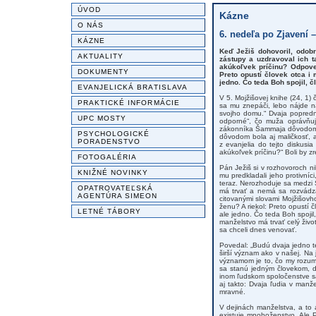
ÚVOD
Kázne
O NÁS
6. nedeľa po Zjavení 
KÁZNE
Keď Ježiš dohovoril, odobr
AKTUALITY
zástupy a uzdravoval ich t
akúkoľvek príčinu? Odpoveda
DOKUMENTY
Preto opustí človek otca i 
jedno. Čo teda Boh spojil, č
EVANJELICKÁ BRATISLAVA
V 5. Mojžišovej knihe (24, 1
PRAKTICKÉ INFORMÁCIE
sa mu znepáči, lebo nájde na
svojho domu.“ Dvaja popredn
UPC MOSTY
odporné“, čo muža oprávňuje
zákonníka Šammaja dôvodom n
PSYCHOLOGICKÉ
dôvodom bola aj maličkosť, a
PORADENSTVO
z evanjelia do tejto diskusi
akúkoľvek príčinu?“ Boli by z
FOTOGALÉRIA
Pán Ježiš si v rozhovoroch n
KNIŽNÉ NOVINKY
mu predkladali jeho protivníc
teraz. Nerozhoduje sa medzi
OPATROVATEĽSKÁ
má trvať a nemá sa rozvádza
AGENTÚRA SIMEON
citovanými slovami Mojžišovho
ženu? A riekol: Preto opustí č
LETNÉ TÁBORY
ale jedno. Čo teda Boh spojil,
manželstvo má trvať celý živo
sa chceli dnes venovať.
Povedal: „Budú dvaja jedno tel
širší význam ako v našej. Na 
významom je to, čo my rozum
sa stanú jedným človekom, d
inom ľudskom spoločenstve sa
aj takto: Dvaja ľudia v manž
mravné.
V dejinách manželstva, a to 
existuje mnohoženstvo. Ale P