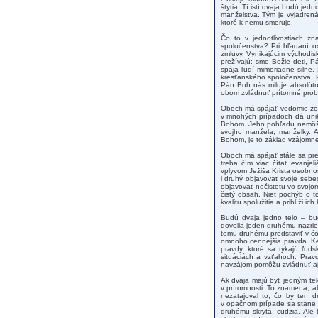
štyria. Tí istí dvaja budú jedno
manželstva. Tým je vyjadrená
ktoré k nemu smeruje.
Čo to v jednotlivostiach z
spoločenstva? Pri hľadaní 
zmluvy. Vynikajúcim východis
prežívajú: sme Božie deti, 
spája ľudí mimoriadne silne.
kresťanského spoločenstva. 
Pán Boh nás miluje absolútn
obom zvládnuť prítomné prob
Oboch má spájať vedomie zod
v mnohých prípadoch dá unik
Bohom. Jeho pohľadu nemôžem
svojho manžela, manželky. 
Bohom, je to základ vzájomne
Oboch má spájať stále sa pre
treba čím viac čítať evanje
vplyvom Ježiša Krista osobnos
i druhý objavovať svoje sebec
objavovať nečistotu vo svojo
čistý obsah. Niet pochýb o t
kvalitu spolužitia a priblíži ic
Budú dvaja jedno telo – bu
dovolia jeden druhému nazrieť
tomu druhému predstaviť v čo
omnoho cennejšia pravda. Keď
pravdy, ktoré sa týkajú ľuds
situáciách a vzťahoch. Prav
navzájom pomôžu zvládnuť aj ť
Ak dvaja majú byť jedným tel
v prítomnosti. To znamená, a
nezatajoval to, čo by ten 
v opačnom prípade sa stane t
druhému skrytá, cudzia. Ale