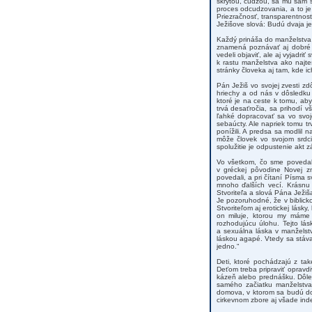
skrytou, cudzou, sa mu sám s
proces odcudzovania, a to je
Priezračnosť, transparentnos
Ježišove slová: Budú dvaja j
Každý prináša do manželstva 
znamená poznávať aj dobré s
vedeli objaviť, ale aj vyjadri
k rastu manželstva ako najte
stránky človeka aj tam, kde ich
Pán Ježiš vo svojej zvesti 
hriechy a od nás v dôsledku
ktoré je na ceste k tomu, aby
trvá desaťročia, sa prihodí v
ľahké dopracovať sa vo svoj
sebaúcty. Ale napriek tomu t
ponížili. A predsa sa modlil 
môže človek vo svojom srdc
spolužitie je odpustenie akt 
Vo všetkom, čo sme povedali
v gréckej pôvodine Novej 
povedali, a pri čítaní Písma 
mnoho ďalších vecí. Krásnu 
Stvoriteľa a slová Pána Ježiš
Je pozoruhodné, že v biblick
Stvoriteľom aj erotickej lásk
on miluje, ktorou my máme 
rozhodujúcu úlohu. Tejto lá
a sexuálna láska v manželst
láskou agapé. Vtedy sa stáva
jedno.“
Deti, ktoré pochádzajú z ta
Deťom treba pripraviť opravd
kázeň alebo prednášku. Dôlež
samého začiatku manželstva.
domova, v ktorom sa budú dob
cirkevnom zbore aj všade ind