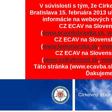
V súvislosti s tým, že Ci
Bratislava 15. februára 2013 u
informácie na webových 
CZ ECAV na Slove
(
www.ecavdubravka.sk,
w
CZ ECAV na Slovens
(
www.legionarska.sk
,
www
CZ ECAV na Slovens
(
www.velkykostol.sk
,
www
Táto stránka (www.ecavba.s
Ďakujeme