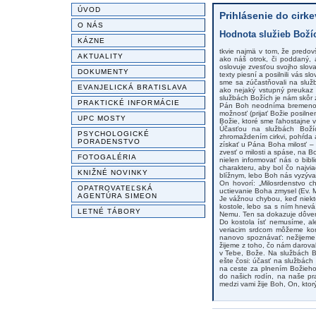
ÚVOD
Prihlásenie do cirk
O NÁS
Hodnota služieb Boží
KÁZNE
tkvie najmä v tom, že predo
AKTUALITY
ako náš otrok, či poddaný,
oslovuje zvesťou svojho slova 
DOKUMENTY
texty piesní a posilnili vás 
sme sa zúčastňovali na slu
EVANJELICKÁ BRATISLAVA
ako nejaký vstupný preukaz 
službách Božích je nám skôr z
PRAKTICKÉ INFORMÁCIE
Pán Boh neodníma bremeno, a
možnosť (prijať Božie posiln
UPC MOSTY
Božie, ktoré sme ľahostajne v
Účasťou na službách Boží
PSYCHOLOGICKÉ
zhromaždením cirkvi, pohŕda 
PORADENSTVO
získať u Pána Boha milosť –
zvesť o milosti a spáse, na B
FOTOGALÉRIA
nielen informovať nás o bib
charakteru, aby bol čo najv
KNIŽNÉ NOVINKY
blížnym, lebo Boh nás vyzýva 
On hovorí: „Milosrdenstvo c
OPATROVATEĽSKÁ
uctievanie Boha zmysel (Ev. 
AGENTÚRA SIMEON
Je vážnou chybou, keď niekt
kostole, lebo sa s ním hnevá
LETNÉ TÁBORY
Nemu. Ten sa dokazuje dôver
Do kostola ísť nemusíme, a
veriacim srdcom môžeme kon
nanovo spoznávať: nežijeme
žijeme z toho, čo nám daroval
v Tebe, Bože. Na službách Bo
ešte čosi: účasť na službách
na ceste za plnením Božieho
do našich rodín, na naše pr
medzi vami žije Boh, On, ktor