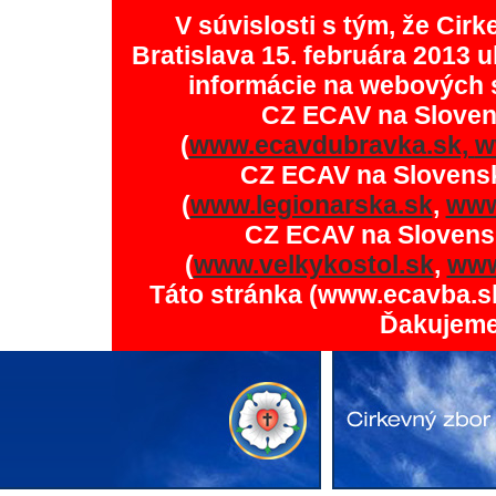
V súvislosti s tým, že Ci
Bratislava 15. februára 2013 u
informácie na webových 
CZ ECAV na Slove
(
www.ecavdubravka.sk,
w
CZ ECAV na Slovens
(
www.legionarska.sk
,
www
CZ ECAV na Slovens
(
www.velkykostol.sk
,
www
Táto stránka (www.ecavba.s
Ďakujeme