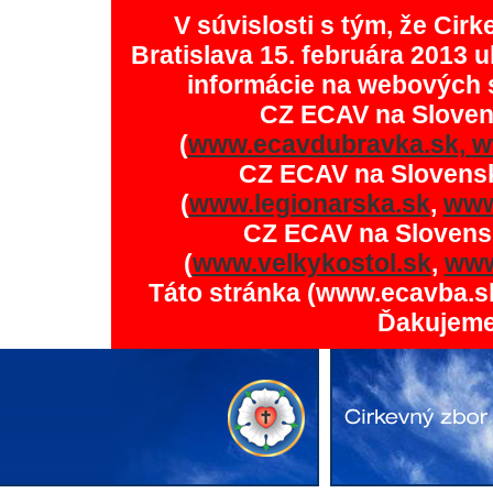
V súvislosti s tým, že Ci
Bratislava 15. februára 2013 u
informácie na webových 
CZ ECAV na Slove
(
www.ecavdubravka.sk,
w
CZ ECAV na Slovens
(
www.legionarska.sk
,
www
CZ ECAV na Slovens
(
www.velkykostol.sk
,
www
Táto stránka (www.ecavba.s
Ďakujeme