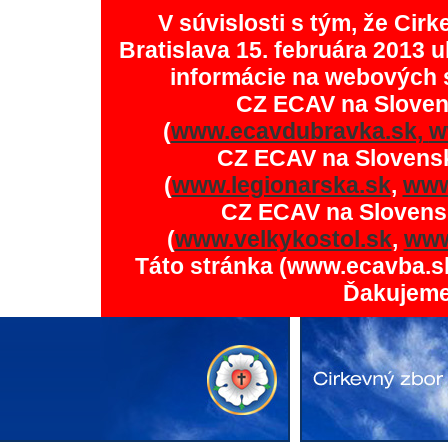
V súvislosti s tým, že Ci
Bratislava 15. februára 2013 u
informácie na webových 
CZ ECAV na Slove
(
www.ecavdubravka.sk,
w
CZ ECAV na Slovens
(
www.legionarska.sk
,
www
CZ ECAV na Slovens
(
www.velkykostol.sk
,
www
Táto stránka (www.ecavba.s
Ďakujeme