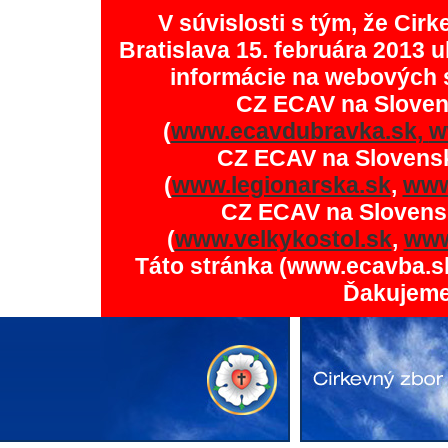
V súvislosti s tým, že Ci
Bratislava 15. februára 2013 u
informácie na webových 
CZ ECAV na Slove
(
www.ecavdubravka.sk,
w
CZ ECAV na Slovens
(
www.legionarska.sk
,
www
CZ ECAV na Slovens
(
www.velkykostol.sk
,
www
Táto stránka (www.ecavba.s
Ďakujeme