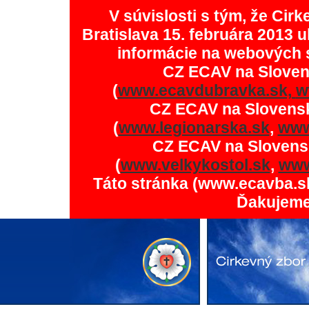
V súvislosti s tým, že Ci
Bratislava 15. februára 2013 u
informácie na webových 
CZ ECAV na Slove
(
www.ecavdubravka.sk,
w
CZ ECAV na Slovens
(
www.legionarska.sk
,
www
CZ ECAV na Slovens
(
www.velkykostol.sk
,
www
Táto stránka (www.ecavba.s
Ďakujeme