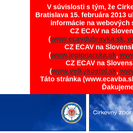
V súvislosti s tým, že Ci
Bratislava 15. februára 2013 u
informácie na webových 
CZ ECAV na Slove
(
www.ecavdubravka.sk,
w
CZ ECAV na Slovens
(
www.legionarska.sk
,
www
CZ ECAV na Slovens
(
www.velkykostol.sk
,
www
Táto stránka (www.ecavba.s
Ďakujeme