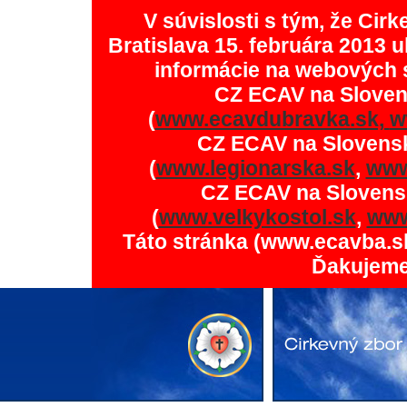
V súvislosti s tým, že Ci
Bratislava 15. februára 2013 u
informácie na webových 
CZ ECAV na Slove
(
www.ecavdubravka.sk,
w
CZ ECAV na Slovens
(
www.legionarska.sk
,
www
CZ ECAV na Slovens
(
www.velkykostol.sk
,
www
Táto stránka (www.ecavba.s
Ďakujeme