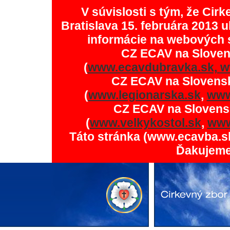
V súvislosti s tým, že Ci
Bratislava 15. februára 2013 u
informácie na webových 
CZ ECAV na Slove
(
www.ecavdubravka.sk,
w
CZ ECAV na Slovens
(
www.legionarska.sk
,
www
CZ ECAV na Slovens
(
www.velkykostol.sk
,
www
Táto stránka (www.ecavba.s
Ďakujeme