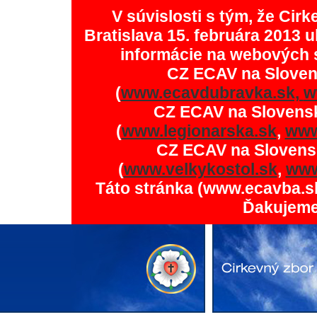
V súvislosti s tým, že Ci
Bratislava 15. februára 2013 u
informácie na webových 
CZ ECAV na Slove
(
www.ecavdubravka.sk,
w
CZ ECAV na Slovens
(
www.legionarska.sk
,
www
CZ ECAV na Slovens
(
www.velkykostol.sk
,
www
Táto stránka (www.ecavba.s
Ďakujeme