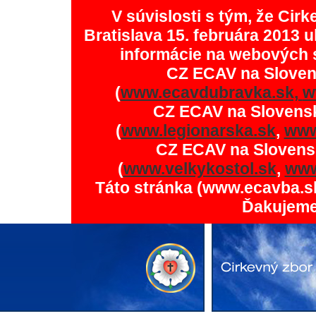
V súvislosti s tým, že Ci
Bratislava 15. februára 2013 u
informácie na webových 
CZ ECAV na Slove
(
www.ecavdubravka.sk,
w
CZ ECAV na Slovens
(
www.legionarska.sk
,
www
CZ ECAV na Slovens
(
www.velkykostol.sk
,
www
Táto stránka (www.ecavba.s
Ďakujeme