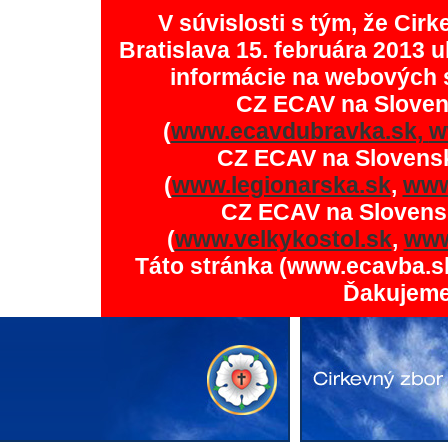
V súvislosti s tým, že Ci
Bratislava 15. februára 2013 u
informácie na webových 
CZ ECAV na Slove
(
www.ecavdubravka.sk,
w
CZ ECAV na Slovens
(
www.legionarska.sk
,
www
CZ ECAV na Slovens
(
www.velkykostol.sk
,
www
Táto stránka (www.ecavba.s
Ďakujeme