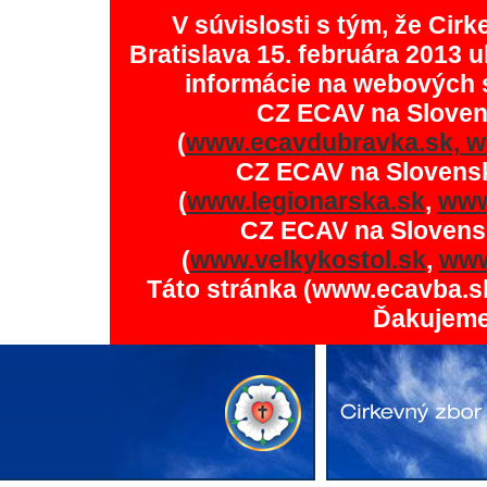
V súvislosti s tým, že Ci
Bratislava 15. februára 2013 u
informácie na webových 
CZ ECAV na Slove
(
www.ecavdubravka.sk,
w
CZ ECAV na Slovens
(
www.legionarska.sk
,
www
CZ ECAV na Slovens
(
www.velkykostol.sk
,
www
Táto stránka (www.ecavba.s
Ďakujeme