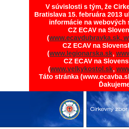
V súvislosti s tým, že Ci
Bratislava 15. februára 2013 u
informácie na webových 
CZ ECAV na Slove
(
www.ecavdubravka.sk,
w
CZ ECAV na Slovens
(
www.legionarska.sk
,
www
CZ ECAV na Slovens
(
www.velkykostol.sk
,
www
Táto stránka (www.ecavba.s
Ďakujeme