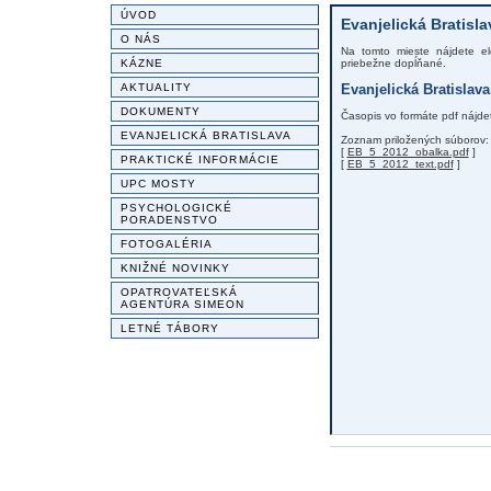
ÚVOD
Evanjelická Bratisla
O NÁS
Na tomto mieste nájdete ele
KÁZNE
priebežne dopĺňané.
AKTUALITY
Evanjelická Bratislav
DOKUMENTY
Časopis vo formáte pdf nájdet
EVANJELICKÁ BRATISLAVA
Zoznam priložených súborov:
[
EB_5_2012_obalka.pdf
]
PRAKTICKÉ INFORMÁCIE
[
EB_5_2012_text.pdf
]
UPC MOSTY
PSYCHOLOGICKÉ
PORADENSTVO
FOTOGALÉRIA
KNIŽNÉ NOVINKY
OPATROVATEĽSKÁ
AGENTÚRA SIMEON
LETNÉ TÁBORY