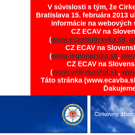
V súvislosti s tým, že Ci
Bratislava 15. februára 2013 u
informácie na webových 
CZ ECAV na Slove
(
www.ecavdubravka.sk,
w
CZ ECAV na Slovens
(
www.legionarska.sk
,
www
CZ ECAV na Slovens
(
www.velkykostol.sk
,
www
Táto stránka (www.ecavba.s
Ďakujeme