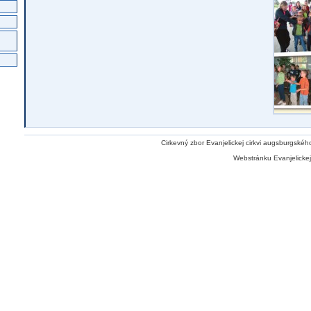
Cirkevný zbor Evanjelickej cirkvi augsburgskéh
Webstránku Evanjelickej 