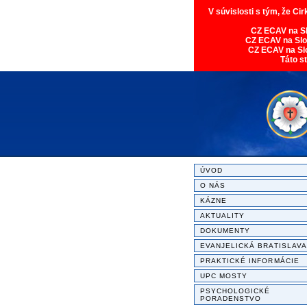
V súvislosti s tým, že Ci
CZ ECAV na S
CZ ECAV na Sl
CZ ECAV na Sl
Táto s
ÚVOD
O NÁS
KÁZNE
AKTUALITY
DOKUMENTY
EVANJELICKÁ BRATISLAVA
PRAKTICKÉ INFORMÁCIE
UPC MOSTY
PSYCHOLOGICKÉ
PORADENSTVO