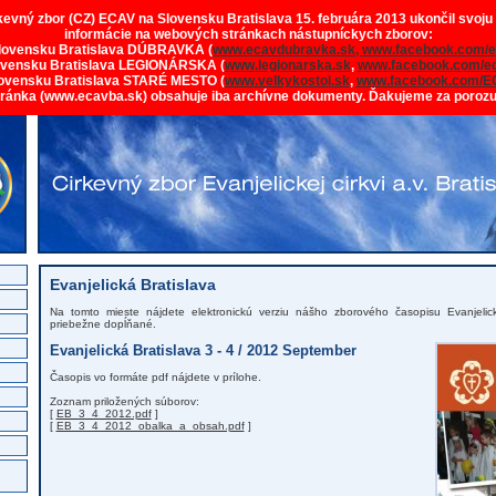
rkevný zbor (CZ) ECAV na Slovensku Bratislava 15. februára 2013 ukončil svoju
informácie na webových stránkach nástupníckych zborov:
lovensku Bratislava DÚBRAVKA (
www.ecavdubravka.sk,
www.facebook.com/e
ovensku Bratislava LEGIONÁRSKA (
www.legionarska.sk
,
www.facebook.com/ec
ovensku Bratislava STARÉ MESTO (
www.velkykostol.sk
,
www.facebook.com/E
tránka (www.ecavba.sk) obsahuje iba archívne dokumenty. Ďakujeme za poroz
Evanjelická Bratislava
Na tomto mieste nájdete elektronickú verziu nášho zborového časopisu Evanjelick
priebežne dopĺňané.
Evanjelická Bratislava 3 - 4 / 2012 September
Časopis vo formáte pdf nájdete v prílohe.
Zoznam priložených súborov:
[
EB_3_4_2012.pdf
]
[
EB_3_4_2012_obalka_a_obsah.pdf
]