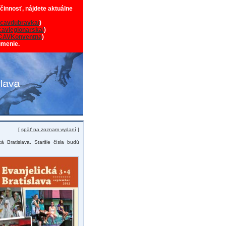
 činnosť, nájdete aktuálne
cavdubravka/
)
avlegionarska/
)
CAVKonventna
)
umenie.
[
späť na zoznam vydaní
]
á Bratislava. Staršie čísla budú