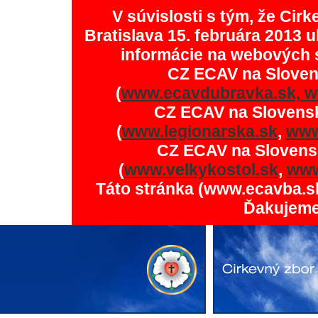
V súvislosti s tým, že Ci
Bratislava 15. februára 2013 u
informácie na webových 
CZ ECAV na Slove
(
www.ecavdubravka.sk,
w
CZ ECAV na Slovens
(
www.legionarska.sk
,
www
CZ ECAV na Slovens
(
www.velkykostol.sk
,
www
Táto stránka (www.ecavba.s
Ďakujeme