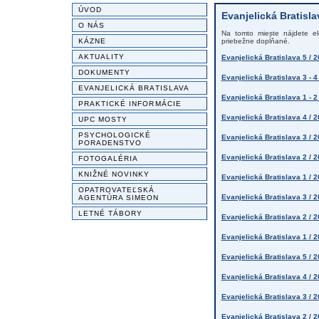
ÚVOD
Evanjelická Bratisla
O NÁS
Na tomto mieste nájdete ele
KÁZNE
priebežne dopĺňané.
AKTUALITY
Evanjelická Bratislava 5 /
DOKUMENTY
Evanjelická Bratislava 3 - 
EVANJELICKÁ BRATISLAVA
Evanjelická Bratislava 1 - 2
PRAKTICKÉ INFORMÁCIE
Evanjelická Bratislava 4 /
UPC MOSTY
PSYCHOLOGICKÉ
Evanjelická Bratislava 3 / 
PORADENSTVO
Evanjelická Bratislava 2 / 
FOTOGALÉRIA
KNIŽNÉ NOVINKY
Evanjelická Bratislava 1 / 2
OPATROVATEĽSKÁ
Evanjelická Bratislava 3 /
AGENTÚRA SIMEON
LETNÉ TÁBORY
Evanjelická Bratislava 2 / 
Evanjelická Bratislava 1 / 2
Evanjelická Bratislava 5 /
Evanjelická Bratislava 4 /
Evanjelická Bratislava 3 / 
Evanjelická Bratislava 2 / 