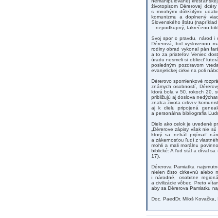
nemanipulovanej kresťanskej 
životopisom Dérerovej dcéry 
s mnohými dôležitými udalo
komunizmu a doplnený viace
Slovenského štátu (napríklad
– nepodkupný, takrečeno bibli
Svoj spor o pravdu, národ i 
Dérerová, bol vyslovenou ma
rodiny obrad vykonal pán farár
a to za priateľov. Veniec do
úradu nesmeli si obliecť luter
posledným pozdravom vtedajš
evanjelickej cirkvi na poli 
Dérerovo spomienkové rozpráv
známych osobností, Dérerovýc
ktorá bola v 50. rokoch 20. 
približujú aj doslova nedýcha
znalca života cirkvi v komunis
aj k dielu pripojená gene
a personálna bibliografia Ľud
Dielo ako celok je uvedené p
„Dérerove zápisy však nie s
ktorý sa nebál prijímať ná
a zákernosťou ľudí z vlastné
mohli a mali morálnu povinn
biblické: A ľud stál a díval s
17).
Dérerova Pamiatka najsmutne
nielen čisto cirkevnú alebo
i národné, osobitne region
a civilizácie vôbec. Preto ví
aby sa Dérerova Pamiatku naj
Doc. PaedDr. Miloš Kovačka, 