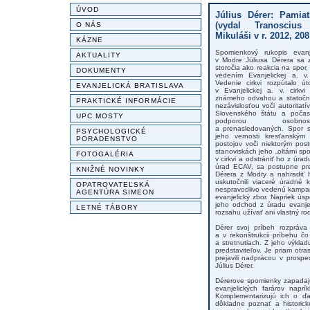
ÚVOD
Július Dérer: Pamiat
(vydal Tranosciu
O NÁS
Mikuláši v r. 2012, 208
KÁZNE
Spomienkový rukopis evanj
AKTUALITY
v Modre Júliusa Dérera sa z
storočia ako reakcia na spor, 
DOKUMENTY
vedením Evanjelickej a. v.
Vedenie cirkvi rozpútalo ú
EVANJELICKÁ BRATISLAVA
v Evanjelickej a. v. cirkv
známeho odvahou a statočno
PRAKTICKÉ INFORMÁCIE
nezávislosťou voči autorita
Slovenského štátu a počas
UPC MOSTY
podporou osobno
a prenasledovaných. Spor s
PSYCHOLOGICKÉ
jeho vernosti kresťanským
PORADENSTVO
postojov voči niektorým pos
stanoviskách jeho „oltárni sp
FOTOGALÉRIA
v cirkvi a odstrániť ho z úra
úrad ECAV, sa postupne prehl
KNIŽNÉ NOVINKY
Dérera z Modry a nahradiť h
uskutočnili viaceré úradné 
OPATROVATEĽSKÁ
nespravodlivo vedenú kampaň 
AGENTÚRA SIMEON
evanjelický zbor. Napriek ús
jeho odchod z úradu evanje
LETNÉ TÁBORY
rozsahu užívať ani vlastný ro
Dérer svoj príbeh rozpráva
a v rekonštrukcii príbehu č
a stretnutiach. Z jeho výklad
predstaviteľov. Je priam otr
prejavili nadprácou v prospe
Július Dérer.
Dérerove spomienky zapadajú
evanjelických farárov naprí
Komplementarizujú ich o ďal
dôkladne poznať a historick