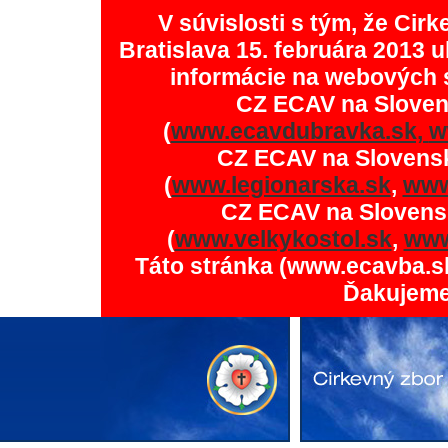
V súvislosti s tým, že Ci
Bratislava 15. februára 2013 u
informácie na webových 
CZ ECAV na Slove
(
www.ecavdubravka.sk,
w
CZ ECAV na Slovens
(
www.legionarska.sk
,
www
CZ ECAV na Slovens
(
www.velkykostol.sk
,
www
Táto stránka (www.ecavba.s
Ďakujeme