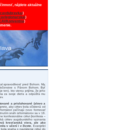
 činnosť, nájdete aktuálne
cavdubravka/
)
avlegionarska/
)
CAVKonventna
)
umenie.
kal spravodlivosť pred Bohom. My,
poločenstve s Pánom Bohom. Byť
e ten), kto vierou prijíma, že jeho
ma za svoje dieťa a odpúšťa mu
ev.
stované a prisluhované (slovo a
preto, aby cirkev bola očistená od
formátori začínajú novo formovať
ietnutím snáh reformátorov sa v 16.
ne konfesionálne cirkvi (konfesia –
lická cirkev augsburského vyznania
á kresťanská viera, ale ako
ila v učení i v živote.
Evanjelici
 bola snaha o navrátenie cirkvi do