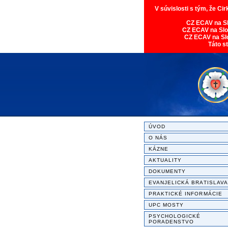
V súvislosti s tým, že Ci
CZ ECAV na S
CZ ECAV na Sl
CZ ECAV na Sl
Táto s
ÚVOD
O NÁS
KÁZNE
AKTUALITY
DOKUMENTY
EVANJELICKÁ BRATISLAVA
PRAKTICKÉ INFORMÁCIE
UPC MOSTY
PSYCHOLOGICKÉ
PORADENSTVO