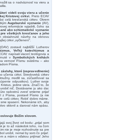
Snažili sa o nadväznosť na vieru a
lila.
tori videli svoju vieru a učenie
kej Kristovej cirkvi.
Preto ECAV
ási celá kresťanská cirkev. Okrem
etkým
Augsburské vyznanie
(AV),
vej reformácie vyjadrili, čoho sa
sané ako schizmatické vyznanie
é pre všetkých kresťanov a jeho
om obsiahnuté návrhy na obnovu
jšej cirkvi „vyčlenení“.
OAV) zostavil najbližší Lutherov
hizmus, Veľký katechizmus a
CAV napísali viacerí teológovia a
hrnuté v
Symbolických knihách
 na vernosť Písmu svätému – ako
kladom Písma.
 zásluhy, ktoré (ospravedlnenie)
 učenia cirkvi. Stredoveká cirkev
lmužny, modlil sa, zúčastňoval sa
kúpenie odpustkov). Luther svoje
ristus, jedine viera. Značí to, že
urobiť nič. Dostávame ju ako dar.
Túto radostnú zvesť smieme prijať
l z Písma, postavil Písmo (a nie
 pre celú cirkev. Robiť dobro máme.
ti sme spasení. Nekonáme ich, aby
tivo sklonil a daroval nám spásu.
o oslovuje Božím slovom.
ajú svoj život od bodu: „prijal som
ak je to až následok toho, na čom
úcim nie je moje rozhodnutie sa pre
bol urobil, nemal by som čo prijať.
iem a mám s vďakou prijímať Jeho