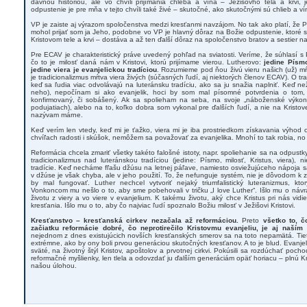
dávnou históriou, ale vo chvíli prijímania chleba a vína – Ježišovho tela a krvi,
odpustenie je pre mňa v tejto chvíli také živé – skutočné, ako skutočnými sú chlieb a ví
VP je zaiste aj výrazom spoločenstva medzi kresťanmi navzájom. No tak ako platí, že P
mohol prijať som ja Jeho, podobne vo VP je hlavný dôraz na Božie odpustenie, ktoré s
Kristovom tele a krvi – dostáva a až ten ďalší dôraz na spoločenstvo bratov a sestier n
Pre ECAV je charakteristický práve uvedený pohľad na sviatosti. Veríme, že súhlasí 
čo to je milosť daná nám v Kristovi, ktorú prijímame vierou. Lutherovo:
jedine Písmo
jedine viera je evanjelickou tradíciou
. Rozumieme pod ňou živú vieru našich (už) mŕ
je tradicionalizmus mŕtva viera živých (súčasných ľudí, aj niektorých členov ECAV). O t
keď sa ľudia viac odvolávajú na luteránsku tradíciu, ako sa ju snažia naplniť. Keď 
neho), nepočínam si ako evanjelik, hoci by som mal písomné potvrdenia o tom
konfirmovaný, či sobášený. Ak sa spolieham na seba, na svoje „náboženské výkony
podujatiach), alebo na to, koľko dobra som vykonal pre ďalších ľudí, a nie na Kristov
nazývam márne.
Keď verím len vtedy, keď mi je ťažko, viera mi je iba prostriedkom získavania výho
chvíľach radosti i skúšok, nemôžem sa považovať za evanjelika. Mnohí to tak robia, no ži
Reformácia chcela zmariť všetky takéto falošné istoty, napr. spoliehanie sa na odpust
tradicionalizmus nad luteránskou tradíciou (jedine: Písmo, milosť, Kristus, viera), n
tradície. Keď necháme fľašu džúsu na letnej páľave, namiesto osviežujúceho nápoja sa 
v džúse je však chyba, ale v jeho použití. To, že nefunguje systém, nie je dôvodom k z
by mal fungovať. Luther nechcel vytvoriť nejaký triumfalistický luteranizmus, k
Vonkoncom mu nešlo o to, aby sme pobehovali v tričku „I love Luther“. Išlo mu o návrat 
životu z viery a vo viere v evanjelium. K takému životu, aký chce Kristus pri nás vidieť
kresťania. Išlo mu o to, aby čo najviac ľudí spoznalo Božiu milosť v Ježišovi Kristovi.
Kresťanstvo – kresťanská cirkev nezačala až reformáciou.
Preto
všetko to, č
začiatku reformácie dobré, čo neprotirečilo Kristovmu evanjeliu, je aj naší
nejednom z dnes existujúcich novších kresťanských smerov sa na toto nepamätá. Tieto
extrémne, ako by ony boli prvou generáciou skutočných kresťanov. A to je blud. Evanjel
sväté, na životný štýl Kristov, apoštolov a prvotnej cirkvi. Pokúsili sa rozdúchať poch
reformačné myšlienky, len tlela a odovzdať ju ďalším generáciám opäť horiacu – plnú Kri
našou úlohou.