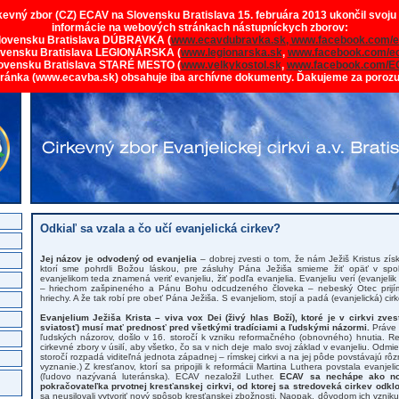
rkevný zbor (CZ) ECAV na Slovensku Bratislava 15. februára 2013 ukončil svoju
informácie na webových stránkach nástupníckych zborov:
lovensku Bratislava DÚBRAVKA (
www.ecavdubravka.sk,
www.facebook.com/e
ovensku Bratislava LEGIONÁRSKA (
www.legionarska.sk
,
www.facebook.com/ec
ovensku Bratislava STARÉ MESTO (
www.velkykostol.sk
,
www.facebook.com/E
tránka (www.ecavba.sk) obsahuje iba archívne dokumenty. Ďakujeme za poroz
Odkiaľ sa vzala a čo učí evanjelická cirkev?
Jej názov je odvodený od evanjelia
– dobrej zvesti o tom, že nám Ježiš Kristus zís
ktorí sme pohrdli Božou láskou, pre zásluhy Pána Ježiša smieme žiť opäť v s
evanjelikom teda znamená veriť evanjeliu, žiť podľa evanjelia. Evanjeliu verí (evanjelik j
– hriechom zašpineného a Pánu Bohu odcudzeného človeka – nebeský Otec prijí
hriechy. A že tak robí pre obeť Pána Ježiša. S evanjeliom, stojí a padá (evanjelická) cirk
Evanjelium Ježiša Krista – viva vox Dei (živý hlas Boží), ktoré je v cirkvi zve
sviatosť) musí mať prednosť pred všetkými tradíciami a ľudskými názormi.
Práve 
ľudských názorov, došlo v 16. storočí k vzniku reformačného (obnovného) hnutia. Re
cirkevné zbory v úsilí, aby všetko, čo sa v nich deje malo svoj základ v evanjeliu. Odm
storočí rozpadá viditeľná jednota západnej – rímskej cirkvi a na jej pôde povstávajú rôz
vyznanie.) Z kresťanov, ktorí sa pripojili k reformácii Martina Luthera povstala evanje
(ľudovo nazývaná luteránska). ECAV nezaložil Luther.
ECAV sa nechápe ako nov
pokračovateľka prvotnej kresťanskej cirkvi, od ktorej sa stredoveká cirkev odklon
sa neusilovali vytvoriť nový spôsob kresťanskej zbožnosti. Naopak, dôvodom ich vzniku