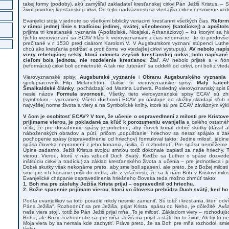
takej formy (podoby), akú zamýšľal zakladateľ kresťanskej cirkvi Pán Ježiš Kristus. – 
život prvotnej kresťanskej cirkvi. Od tejto nadväznosti sa vtedajšia cirkev nesmierne vzdia
Evanjelici stoja v jednote so všetkými biblicky veriacimi kresťanmi všetkých čias.
Reformá
v rámci jednej línie s tradíciou jedinej, svätej, všeobecnej (katolíckej) a apoštols
prijíma tri kresťanské vyznania (Apoštolské, Nicejské, Athanáziovo) – ku ktorým sa hl
týchto vierovyznaní sa ECAV hlási k vierovyznaniam z čias reformácie: Je to predovš
prečítané v r. 1530 pred cisárom Karolom V. V Augsburskom vyznaní stúpenci Luthero
chcú ako kresťania pridŕžať a proti čomu vo vtedajšej cirkvi vystupujú.
AV nebolo napí
viery rebelujúcej sekty, ktorá odmieta zvyšok kresťanskej cirkvi; bolo napísan
cieľom bola jednota, nie rozdelenie kresťanov.
Žiaľ, AV nebolo prijaté a v ň
(reformáciu) cirkvi boli odmietnuté. A tak nie „luteráni“ sa oddelili od cirkvi, oni boli z vteda
Vierovyznanské spisy:
Augsburské vyznanie
i
Obranu Augsburského vyznania
(
spolupracovník Filip Melanchton. Ďalšie tri vierovyznanské spisy:
Malý katec
Šmalkaldské články
, pochádzajú od Martina Luthera. Posledný vierovyznanský spis E
nesie názov
Formula svornosti
. Všetky tieto vierovyznanské spisy ECAV sú z
(symbolum – vyznanie). Všetci duchovní ECAV pri nástupe do služby skladajú sľub
najvyššej norme života a viery a na Symbolické knihy, ktoré sú pre ECAV záväzným vý
V čom je osobitosť ECAV? V tom, že učenie o ospravedlnení z milosti pre Kristove
prijímame vierou, je pokladané za kľúč k porozumeniu evanjelia
a celého ostatného
učila, že pre dosiahnutie spásy je potrebné, aby človek konal dobré skutky (dával a
náboženských obradov a pútí, pričom „odpúšťanie“ hriechov sa neraz spájalo s za
pochopenie spásy (ospravedlnenie od hriechov) formuloval takto: Jedine milosť, jedine K
spása človeka nepramení z jeho konania, úsilia, či rozhodnutí. Pre spásu nemôžeme 
Úplne zadarmo. Ježiš Kristus svojou smrťou totiž dokonale zaplatil za naše hriechy. 
vierou. Vierou, ktorú v nás vzbudil Duch Svätý. Keďže sa Luther o spáse dozvede
inštitúciu cirkvi a tradíciu) za základ kresťanského života a učenia – pre jednotlivca i
Dobré skutky však nekonáme preto, aby sme boli spasení, ale preto, že z Božej milos
sme pre ich konanie prišli do neba, ale z vďačnosti, že sa k nám Boh v Kristovi milos
Evanjelické chápanie ospravedlnenia hriešneho človeka teda možno zhrnúť takto:
1. Boh ma pre zásluhy Ježiša Krista prijal – ospravedlnil od hriechu.
2. Božie spasenie prijímam vierou, ktorú vo človeku prebúdza Duch svätý, keď h
Podľa evanjelikov sa toto poradie nikdy nesmie zameniť. Sú totiž i kresťania, ktorí odvíj
Pána Ježiša“. Rozhodnúť sa pre Ježiša, prijať Krista, spásu od Neho, je dôležité. Avš
naša viera stojí, totiž že Pán Ježiš prijal mňa. To je milosť. Základom viery – rozhoduj
Boha, ale Božie rozhodnutie sa pre mňa. Ježiš ma prijal a stálo ho to život. Ak by to ne
Moja viera by sa nemala kde zachytiť. Práve preto, že sa Boh pre mňa rozhodol, sm
lásku.