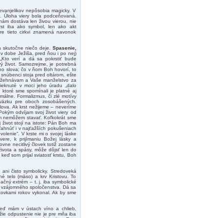
evanjelikov nepôsobia magicky. V
. Úloha viery bola podceňovaná.
nám dostáva len živou vierou, nie
rst iba ako symbol, len ako akt
re tieto cirkvi znamená navonok
 sa skutočne niečo deje.
Spasenie,
ili v dobe Ježiša, pred ňou i po nej)
 „Kto verí a dá sa pokrstiť bude
vý život. Samozrejme, je potrebná
ho slova; čo v ňom Boh hovorí, to
ď snúbenci stoja pred oltárom, ešte
 požehnávam a Vaše manželstvo za
rieknuté v moci jeho úradu „dalo
 ktoré sme spomínali je platné aj
málne. Formalizmus, či zlé motívy
zväzku pre oboch zosobášených.
 slova. Ak krst nežijeme – neveríme
okým odvíjam svoj život viery od
tom nemôžem stavať. Koľkokrát sme
život stojí na istote: Pán Boh ma
ľahnúť i v najťažších pokušeniach
lenie“. V krste mi o svojej láske
ere, k prijímaniu Božej lásky a
ovne necitlivý človek totiž zostane
života a spásy, môže dôjsť len do
keď som prijal sviatosť krstu, Boh
 ani čisto symbolicky. Stredoveká
 telo (mäso) a krv Kristovu. To
čný extrém – t. j. iba symbolické
o vzájomného spoločenstva. Dá sa
tovkami rokov vykonal. Ak by sme
 Keď mám v ústach víno a chlieb,
žie odpustenie nie je pre mňa iba