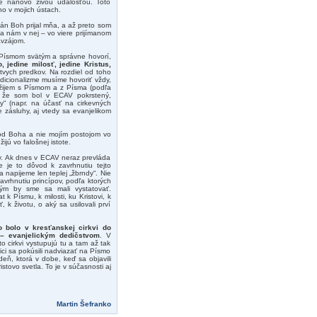
 je nanovo živou udalosťou. Toto
no v mojich ústach.
án Boh prijal mňa, a až preto som
a nám v nej – vo viere prijímanom
avzájom.
s Písmom svätým a správne hovorí,
, jedine milosť, jedine Kristus,
tvych predkov. Na rozdiel od toho
radicionalizme musíme hovoriť vždy,
nežijem s Písmom a z Písma (podľa
, že som bol v ECAV pokrstený,
“ (napr. na účasť na cirkevných
e zásluhy, aj vtedy sa evanjelikom
d od Boha a nie mojím postojom vo
jú vo falošnej istote.
ky. Ak dnes v ECAV neraz prevláda
ie je to dôvod k zavrhnutiu tejto
napijeme len teplej „žbrndy“. Nie
avrhnutiu princípov, podľa ktorých
torým by sme sa mali vystatovať.
k Písmu, k milosti, ku Kristovi, k
, k životu, o aký sa usilovali prví
o bolo v kresťanskej cirkvi do
m – evanjelickým dedičstvom
. V
 cirkvi vystupujú tu a tam až tak
ici sa pokúsili nadviazať na Písmo
odeň, ktorá v dobe, keď sa objavili
stovo svetla. To je v súčasnosti aj
Martin Šefranko