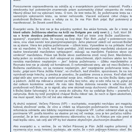
Porozumenie ospravedlnenia sa odráža aj v evanjelickom ponímaní sviatostí. Podľa 
stredoveku byť pokrsteným znamenalo priam automaticky získať vstupenku do neba
Hlavný dôraz bol na vykonaní krstu. O tom, že krst treba žiť, že požehnanie krstu sa 
samotným vykonaním krstu, sa temer nehovorilo. Viaceré súčasné cirkvi chápu k
poslušnosti Božiemu slovu a vďaky za to, že ma Pán Boh prijal. Byť pokrstený p
manifestovať, že človek uveril Bohu.
Evanjelici veria, že krst nie je iba prázdny symbol, iba akási formula, ale že v krste
ktoré udialo Ježišovou obeťou na kríži na Golgote pre celý svet
(t. j. ľudí, ktorí ž
sa v krste dostáva jednotlivcovi osobne
. Keď pri krste znie Božie zasľúbenie:
spasený", evanjelici veria, že naozaj sa čosi deje: Pán Boh „zažal“ v pokrstenom no
viera, ona však nerobí krst platným/neplatným. Jeho platnosť záleží od vernosti Božie
sa aj stane. Viera len prijíma požehnanie – úžitok krstu. Vysvetlime to na príklade: Ke
nie sú manželmi. Vo chvíli, keď farár prehlási: „Váš kresťanský manželský záväzok
riadne kresťanské manželstvo vyhlasujem“, stávajú sa manželmi. Farárovo slovo vy
vzniknúť“ manželstvu. Práve tak Božie slovo zasľúbenia zrodí nový život. Manželstvo,
keby jeden zo snúbencov doň vstupoval zo ziskuchtivosti, zlých motívov alebo len for
nerobia manželstvo neplatným – „len" bránia požehnaniu – úžitku manželského 
Rovnako krst nie je závislý od formálnosti, či neformálnosti viery, ale od moci Božieho
Božiemu zasľúbeniu, on sa nestane neplatným, „len“ neprijmeme požehnanie krstu. P
bodu: „prijal som Pána Ježiša Krista", vo chvíľach, keď zhreším, spoznávam, že na 
vyznávali svoje hriechy, a predsa je pravdou, že padáme znova a znova. Keď však môj 
prijal skôr ako som mu ja vedel povedať svoje áno, môžem sa na túto Božiu lásku spo
a pádoch. Ježiš ma miloval a zomrel za mňa bez toho, aby si odo mňa na to „pýtal povo
dal celkom konkrétne vedieť. Ak nás táto Božia dobrota nevedie k vďačnosti, dôv
poslušnosti voči Bohu, je to signál, aby sme skúmali svoju duchovnú citlivosť. Iba duch
k Božej láske ľahostajný. A to je cesta do záhuby. Kto sa vzďaľuje Bohu – prameňu 
zahynutia. Bolo by totiž pomýlené chápať Božiu milosť tak, že nech si žijem akokoľvek, 
ma musí spasiť, lebo On nič iné ako milovať nevie.
Aj druhú sviatosť, Večeru Pánovu (VP) – eucharistiu, evanjelici nechápu ani magicky,
ľudová zbožnosť verila, že víno a chlieb sa kňazovým požehnaním menia na hmotné
reformácia odmietla ako biblicky neprimerané chápanie VP. Luther odmietol však aj opa
ponímanie VP, podľa ktorého sa vlastne pri nej nič nedeje, ona je len pečaťou nášh
povedať, že je len akousi spomienkovou slávnosťou na to, čo Kristus pre nás pred s
mali lepšiu vieru, tak celý akt VP by bol vlastne zbytočným „duchovným divadlom“.
Ako evanjelici a. v. veríme, že vo Večeri Pánovej je Pán Ježiš naplno prítomný.
nezmenia síce svoju hmotnú podstatu, ale verím, že v nich prijímam Kristovu obeť. Bo