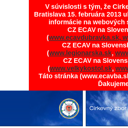
V súvislosti s tým, že Ci
Bratislava 15. februára 2013 u
informácie na webových 
CZ ECAV na Slove
(
www.ecavdubravka.sk,
w
CZ ECAV na Slovens
(
www.legionarska.sk
,
www
CZ ECAV na Slovens
(
www.velkykostol.sk
,
www
Táto stránka (www.ecavba.s
Ďakujeme