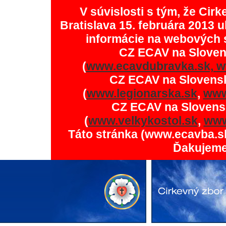
V súvislosti s tým, že Ci
Bratislava 15. februára 2013 u
informácie na webových 
CZ ECAV na Slove
(
www.ecavdubravka.sk,
w
CZ ECAV na Slovens
(
www.legionarska.sk
,
www
CZ ECAV na Slovens
(
www.velkykostol.sk
,
www
Táto stránka (www.ecavba.s
Ďakujeme