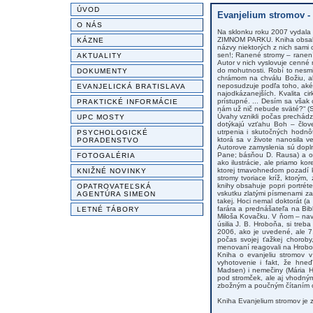
ÚVOD
Evanjelium stromov - 
O NÁS
Na sklonku roku 2007 vydal
ZIMNOM PARKU. Kniha obsahu
KÁZNE
názvy niektorých z nich sami
sen!; Ranené stromy – ranen
AKTUALITY
Autor v nich vyslovuje cenné 
do mohutnosti. Robí to nesm
DOKUMENTY
chrámom na chválu Božiu, al
neposudzuje podľa toho, aké m
EVANJELICKÁ BRATISLAVA
najodkázanejších. Kvalita ci
prístupné. ... Desím sa však 
PRAKTICKÉ INFORMÁCIE
nám už nič nebude sväté?“ (S
Úvahy vznikli počas prechádz
UPC MOSTY
dotýkajú vzťahu Boh – člove
utrpenia i skutočných hodnôt
PSYCHOLOGICKÉ
ktorá sa v živote nanosila v
PORADENSTVO
Autorove zamyslenia sú dopln
Pane; básňou D. Rausa) a oso
FOTOGALÉRIA
ako ilustrácie, ale priamo k
ktorej tmavohnedom pozadí ko
KNIŽNÉ NOVINKY
stromy tvoriace kríž, ktorým,
knihy obsahuje popri portrét
OPATROVATEĽSKÁ
vskutku zlatými písmenami za
AGENTÚRA SIMEON
takej. Hoci nemal doktorát (a
farára a prednášateľa na Bibl
LETNÉ TÁBORY
Miloša Kovačku. V ňom – navzd
úsilia J. B. Hroboňa, si treb
2006, ako je uvedené, ale 7.
počas svojej ťažkej chorob
menovaní reagovali na Hroboň
Kniha o evanjeliu stromov 
vyhotovenie i fakt, že hneď
Madsen) i nemečiny (Mária H
pod stromček, ale aj vhodný
zbožným a poučným čítaním od
Kniha Evanjelium stromov je 