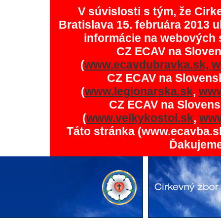
V súvislosti s tým, že Ci
Bratislava 15. februára 2013 u
informácie na webových 
CZ ECAV na Slove
(
www.ecavdubravka.sk,
w
CZ ECAV na Slovens
(
www.legionarska.sk
,
www
CZ ECAV na Slovens
(
www.velkykostol.sk
,
www
Táto stránka (www.ecavba.s
Ďakujeme