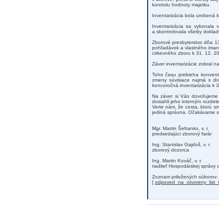
kontrolu hodnoty majetku.
Inventarizácia bola urobená k
Inventarizácia sa vykonala
a skontrolovala všetky doklad
Zborové presbyterstvo dňa 13
pohľadávok a vlastného iman
cirkevného zboru k 31. 12. 20
Záver inventarizácie zobral 
Toho času prebieha konvento
zmeny súvisiace najmä s dru
koncoročná inventarizácia k 3
Na záver si Vás dovoľujeme
dosiahli jeho interným rozde
Verte nám, že cesta, ktorú s
jediná správna. Očakávame sk
Mgr. Martin Šefranko, v. r.
predsedajúci zborový farár
Ing. Stanislav Gajdoš, v. r.
zborový dozorca
Ing. Martin Kováč, v. r.
riaditeľ Hospodárskej správy 
Zoznam priložených súborov:
[
odpoved_na_otvoreny_list