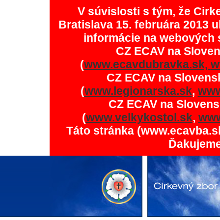
V súvislosti s tým, že Ci
Bratislava 15. februára 2013 u
informácie na webových 
CZ ECAV na Slove
(
www.ecavdubravka.sk,
w
CZ ECAV na Slovens
(
www.legionarska.sk
,
www
CZ ECAV na Slovens
(
www.velkykostol.sk
,
www
Táto stránka (www.ecavba.s
Ďakujeme