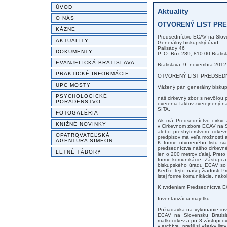
ÚVOD
Aktuality
O NÁS
OTVORENÝ LIST PRED
KÁZNE
Predsedníctvo ECAV na Slov
AKTUALITY
Generálny biskupský úrad
Palisády 46
DOKUMENTY
P. O. Box 289, 810 00 Bratis
EVANJELICKÁ BRATISLAVA
Bratislava, 9. novembra 2012
PRAKTICKÉ INFORMÁCIE
OTVORENÝ LIST PREDSED
UPC MOSTY
Vážený pán generálny biskup
PSYCHOLOGICKÉ
náš cirkevný zbor s nevôľou p
PORADENSTVO
overenia faktov zverejnený na
SITA.
FOTOGALÉRIA
Ak má Predsedníctvo cirkvi 
KNIŽNÉ NOVINKY
v Cirkevnom zbore ECAV na S
alebo presbyterstvom cirkev
OPATROVATEĽSKÁ
predpisov má veľa možností a
AGENTÚRA SIMEON
K forme otvoreného listu sia
predsedníctva nášho cirkevné
LETNÉ TÁBORY
len o 200 metrov ďalej. Pret
forme komunikácie. Zástupca 
biskupského úradu ECAV so ž
Keďže tejto našej žiadosti 
istej forme komunikácie, nak
K tvrdeniam Predsedníctva E
Inventarizácia majetku
Požiadavka na vykonanie inve
ECAV na Slovensku Bratisla
matkocirkev a po 3 zástupcovi
v archíve, prešli si všetky li