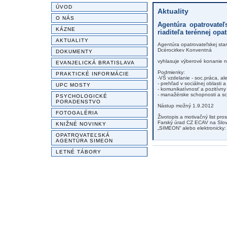
ÚVOD
Aktuality
O NÁS
Agentúra opatrovateľ
KÁZNE
riaditeľa terénnej opat
AKTUALITY
Agentúra opatrovateľskej star
Dcérocirkev Konventná
DOKUMENTY
vyhlasuje výberové konanie na
EVANJELICKÁ BRATISLAVA
Podmienky:
PRAKTICKÉ INFORMÁCIE
-VŠ vzdelanie - soc.práca, al
- prehľad v sociálnej oblasti a 
UPC MOSTY
- komunikatívnosť a pozitívny
- manažérske schopnosti a sc
PSYCHOLOGICKÉ
PORADENSTVO
Nástup možný 1.9.2012
FOTOGALÉRIA
Životopis a motivačný list pr
Farský úrad CZ ECAV na Slov
KNIŽNÉ NOVINKY
„SIMEON“ alebo elektronicky:
OPATROVATEĽSKÁ
AGENTÚRA SIMEON
LETNÉ TÁBORY