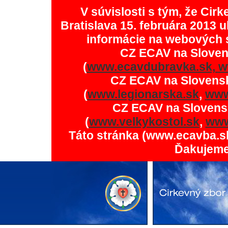
V súvislosti s tým, že Ci
Bratislava 15. februára 2013 u
informácie na webových 
CZ ECAV na Slove
(
www.ecavdubravka.sk,
w
CZ ECAV na Slovens
(
www.legionarska.sk
,
www
CZ ECAV na Slovens
(
www.velkykostol.sk
,
www
Táto stránka (www.ecavba.s
Ďakujeme